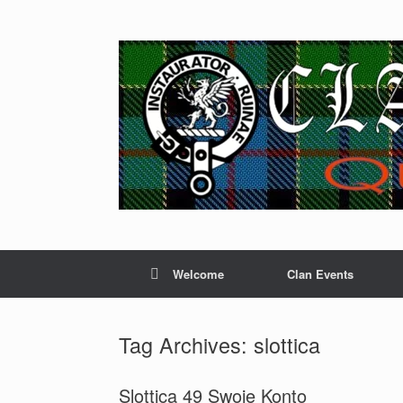
Skip
to
content
Welcome
Clan Events
Tag Archives:
slottica
Slottica 49 Swoje Konto