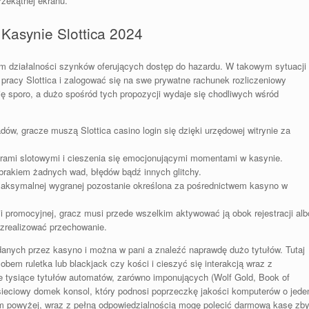
rzekątnej ekranu.
asynie Slottica 2024
ziałalności szynków oferujących dostęp do hazardu. W takowym sytuacji
pracy Slottica i zalogować się na swe prywatne rachunek rozliczeniowy
ię sporo, a dużo spośród tych propozycji wydaje się chodliwych wśród
ów, gracze muszą Slottica casino login się dzięki urzędowej witrynie za
grami slotowymi i cieszenia się emocjonującymi momentami w kasynie.
z brakiem żadnych wad, błędów bądź innych glitchy.
aksymalnej wygranej pozostanie określona za pośrednictwem kasyno w
 promocyjnej, gracz musi przede wszelkim aktywować ją obok rejestracji alb
 zrealizować przechowanie.
danych przez kasyno i można w pani a znaleźć naprawdę dużo tytułów. Tutaj
em ruletka lub blackjack czy kości i cieszyć się interakcją wraz z
e tysiące tytułów automatów, zarówno imponujących (Wolf Gold, Book of
ieciowy domek konsol, który podnosi poprzeczkę jakości komputerów o jede
em powyżej, wraz z pełną odpowiedzialnością mogę polecić darmową kasę zby