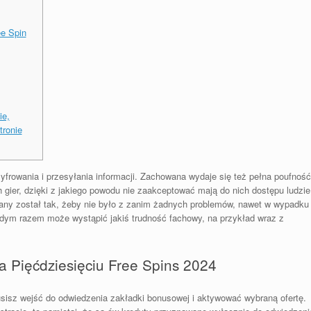
ee Spin
ie,
tronie
rowania i przesyłania informacji. Zachowana wydaje się też pełna poufność
gier, dzięki z jakiego powodu nie zaakceptować mają do nich dostępu ludzie
owany został tak, żeby nie było z zanim żadnych problemów, nawet w wypadku
ażdym razem może wystąpić jakiś trudność fachowy, na przykład wraz z
.
ia Pięćdziesięciu Free Spins 2024
sisz wejść do odwiedzenia zakładki bonusowej i aktywować wybraną ofertę.