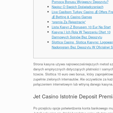
Pomocą Bonusu Wyjąwszy Depozytu?
Napisz O Swoich Doświadczeniach
Live Casibom Turkey Casino 💰 Offers Fr
💰 Betting & Casino Games
“premia Za Rejestrację”
Lista Kasyn Z Bonusem 10 Eur Na Start
Kasyna I Ich Rola W Tworzeniu Ofert 10
Darmowych Spinów Bez Depozytu
Slottica Casino ️ Slotica Kasyno: Logowan
Nadprogram Bez Depozytu W Oficjalnej S
Strona kasyna używa najnowocześniejszych metod szyf
danych empirycznych dotyczących płatności i samych 
trzecie. Slottica 10 euro owo bonus, który zaprojekt
zupełnie zielonych internautów. Ale oczywiście za k
połączeniem internetowym lub witryną danego kasyna
Jet Casino Istotnie Deposit Prem
Po przejściu opcje potwierdzenia konta bankowego mu