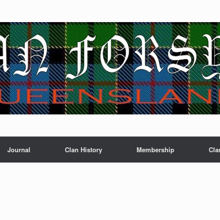
Journal
Clan History
Membership
Cla