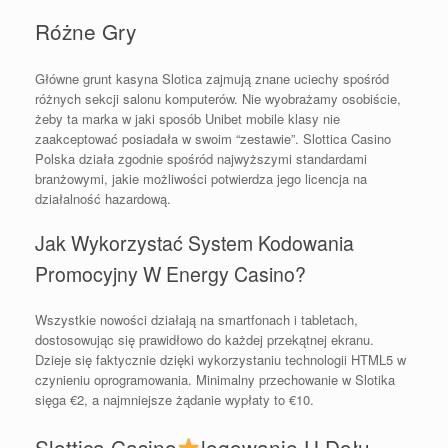
Różne Gry
Główne grunt kasyna Slotica zajmują znane uciechy spośród
różnych sekcji salonu komputerów. Nie wyobrażamy osobiście,
żeby ta marka w jaki sposób Unibet mobile klasy nie
zaakceptować posiadała w swoim “zestawie”. Slottica Casino
Polska działa zgodnie spośród najwyższymi standardami
branżowymi, jakie możliwości potwierdza jego licencja na
działalność hazardową.
Jak Wykorzystać System Kodowania
Promocyjny W Energy Casino?
Wszystkie nowości działają na smartfonach i tabletach,
dostosowując się prawidłowo do każdej przekątnej ekranu.
Dzieje się faktycznie dzięki wykorzystaniu technologii HTML5 w
czynieniu oprogramowania. Minimalny przechowanie w Slotika
sięga €2, a najmniejsze żądanie wypłaty to €10.
Slottica Casino
logowanie U Dołu