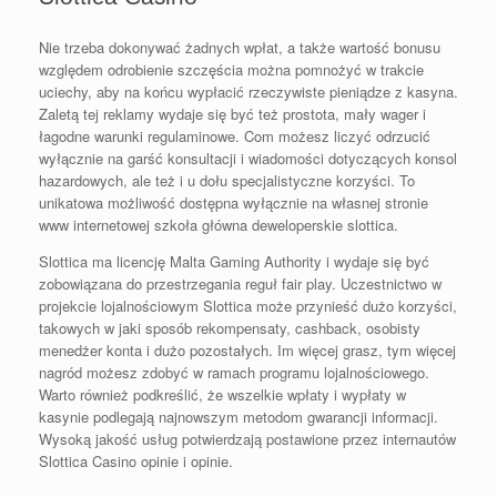
Nie trzeba dokonywać żadnych wpłat, a także wartość bonusu
względem odrobienie szczęścia można pomnożyć w trakcie
uciechy, aby na końcu wypłacić rzeczywiste pieniądze z kasyna.
Zaletą tej reklamy wydaje się być też prostota, mały wager i
łagodne warunki regulaminowe. Com możesz liczyć odrzucić
wyłącznie na garść konsultacji i wiadomości dotyczących konsol
hazardowych, ale też i u dołu specjalistyczne korzyści. To
unikatowa możliwość dostępna wyłącznie na własnej stronie
www internetowej szkoła główna deweloperskie slottica.
Slottica ma licencję Malta Gaming Authority i wydaje się być
zobowiązana do przestrzegania reguł fair play. Uczestnictwo w
projekcie lojalnościowym Slottica może przynieść dużo korzyści,
takowych w jaki sposób rekompensaty, cashback, osobisty
menedżer konta i dużo pozostałych. Im więcej grasz, tym więcej
nagród możesz zdobyć w ramach programu lojalnościowego.
Warto również podkreślić, że wszelkie wpłaty i wypłaty w
kasynie podlegają najnowszym metodom gwarancji informacji.
Wysoką jakość usług potwierdzają postawione przez internautów
Slottica Casino opinie i opinie.