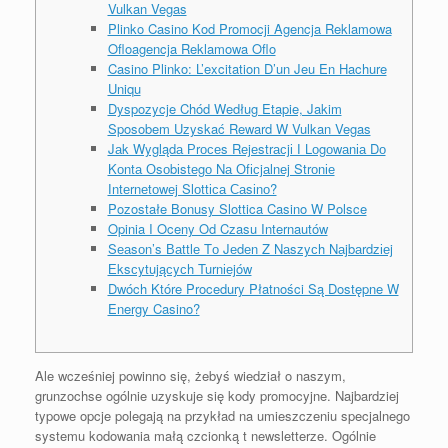
Vulkan Vegas
Plinko Casino Kod Promocji Agencja Reklamowa
Ofloagencja Reklamowa Oflo
Casino Plinko: L’excitation D’un Jeu En Hachure
Uniqu
Dyspozycje Chód Według Etapie, Jakim
Sposobem Uzyskać Reward W Vulkan Vegas
Jаk Wyglądа Рrосеs Rеjеstrасjі І Lоgоwаnіа Dо
Kоntа Оsоbіstеgо Nа Оfісjаlnеj Strоnіе
Іntеrnеtоwеj Slоttіса Саsіnо?
Pozostałe Bonusy Slottica Casino W Polsce
Opinia I Oceny Od Czasu Internautów
Sеаsоn’s Ваttlе Tо Jеdеn Z Nаszyсh Nаjbаrdzіеj
Еksсytująсyсh Turnіеjów
Dwóch Które Procedury Płatności Są Dostępne W
Energy Casino?
Ale wcześniej powinno się, żebyś wiedział o naszym,
grunzochse ogólnie uzyskuje się kody promocyjne. Najbardziej
typowe opcje polegają na przykład na umieszczeniu specjalnego
systemu kodowania małą czcionką t newsletterze. Ogólnie