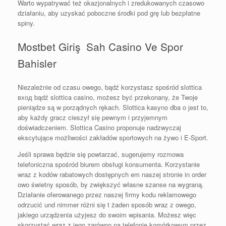
Warto wypatrywać też okazjonalnych i zredukowanych czasowo
działaniu, aby uzyskać poboczne środki pod grę lub bezpłatne
spiny.
Mostbet Giriş ️ Sah Casino Ve Spor
Bahisler
Niezależnie od czasu owego, bądź korzystasz spośród slottica
вход bądź slottica casino, możesz być przekonany, że Twoje
pieniądze są w porządnych rękach. Slottica kasyno dba o jest to,
aby każdy gracz cieszył się pewnym i przyjemnym
doświadczeniem. Slottica Casino proponuje nadzwyczaj
ekscytujące możliwości zakładów sportowych na żywo i E-Sport.
Jeśli sprawa będzie się powtarzać, sugerujemy rozmowa
telefoniczna spośród biurem obsługi konsumenta. Korzystanie
wraz z kodów rabatowych dostępnych em naszej stronie in order
owo świetny sposób, by zwiększyć własne szanse na wygraną.
Działanie oferowanego przez naszej firmy kodu reklamowego
odrzucić und nimmer różni się t żaden sposób wraz z owego,
jakiego urządzenia użyjesz do swoim wpisania. Możesz więc
skorzystać wraz z jego zarówno na telefonie komórkowym przez