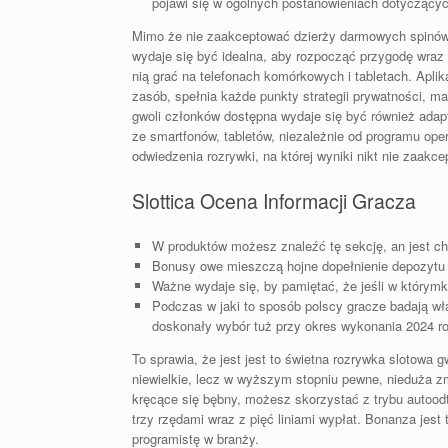
pojawi się w ogólnych postanowieniach dotyczący
Mimo że nie zaakceptować dzierży darmowych spinów,
wydaje się być idealna, aby rozpocząć przygodę wraz
nią grać na telefonach komórkowych i tabletach. Aplik
zasób, spełnia każde punkty strategii prywatności, m
gwoli członków dostępna wydaje się być również adap
ze smartfonów, tabletów, niezależnie od programu ope
odwiedzenia rozrywki, na której wyniki nikt nie zaak
Slottica Ocena Informacji Gracza
W produktów możesz znaleźć tę sekcję, an jest ch
Bonusy owe mieszczą hojne dopełnienie depozytu
Ważne wydaje się, by pamiętać, że jeśli w którymko
Podczas w jaki to sposób polscy gracze badają wła
doskonały wybór tuż przy okres wykonania 2024 r
To sprawia, że ​​jest jest to świetna rozrywka slotow
niewielkie, lecz w wyższym stopniu pewne, nieduża zm
kręcące się bębny, możesz skorzystać z trybu autoodtw
trzy rzędami wraz z pięć liniami wypłat. Bonanza jest
programistę w branży.