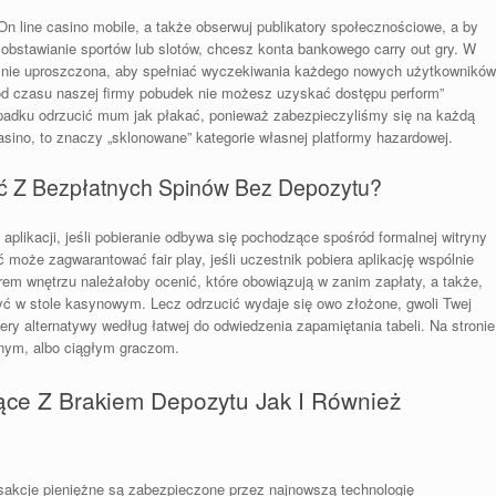
On line casino mobile, a także obserwuj publikatory społecznościowe, a by
obstawianie sportów lub slotów, chcesz konta bankowego carry out gry. W
ie uproszczona, aby spełniać wyczekiwania każdego nowych użytkowników
d czasu naszej firmy pobudek nie możesz uzyskać dostępu perform”
adku odrzucić mum jak płakać, ponieważ zabezpieczyliśmy się na każdą
asino, to znaczy „sklonowane” kategorie własnej platformy hazardowej.
ać Z Bezpłatnych Spinów Bez Depozytu?
plikacji, jeśli pobieranie odbywa się pochodzące spośród formalnej witryny
 może zagwarantować fair play, jeśli uczestnik pobiera aplikację wspólnie
em wnętrzu należałoby ocenić, które obowiązują w zanim zapłaty, a także,
ć w stole kasynowym. Lecz odrzucić wydaje się owo złożone, gwoli Twej
ry alternatywy według łatwej do odwiedzenia zapamiętania tabeli. Na stronie
lnym, albo ciągłym graczom.
ące Z Brakiem Depozytu Jak I Również
sakcje pieniężne są zabezpieczone przez najnowszą technologię