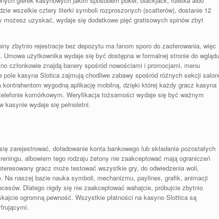
nych gierek kasynowych jakim sposobem poker, blackjack, ruletka albo
ie wszelkie cztery literki symboli rozproszonych (scatterów), dostanie 12
możesz uzyskać, wydaje się dodatkowe pięć gratisowych spinów zbyt
iny zbytnio rejestracje bez depozytu ma fanom sporo do zaoferowania, więc
h. Umowa użytkownika wydaje się być dostępna w formalnej stronie do wgląd
syno członkowie znajdą banery spośród nowościami i promocjami, menu
ne pole kasyna Slotica zajmują chodliwe zabawy spośród różnych sekcji salon
a kontrahentom wygodną aplikację mobilną, dzięki której każdy gracz kasyna
b telefonie komórkowym. Weryfikacja tożsamości wydaje się być ważnym
w kasynie wydaje się pełnoletni.
się zarejestrować, doładowanie konta bankowego lub składania pozostałych
treningu, albowiem tego rodzaju żetony nie zaakceptować mają ograniczeń
teresowany gracz może testować wszystkie gry, do odwiedzenia woli,
 Na naszej bazie nauka symboli, mechanizmu, paylines, grafik, animacji
esów. Dlatego nigdy się nie zaakceptować wahajcie, próbujcie zbytnio
yskajcie ogromną pewność. Wszystkie płatności na kasyno Slottica są
frującymi.