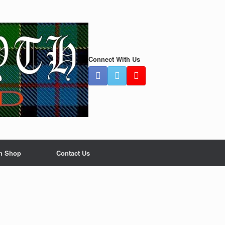
Connect With Us
n Shop
Contact Us