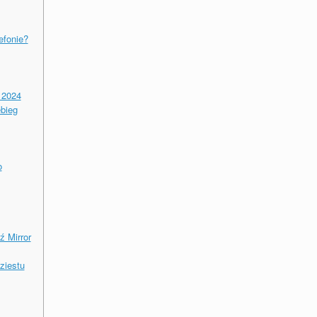
fonie?
 2024
ebieg
o
ź Mirror
ziestu