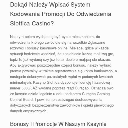
Dokąd Należy Wpisać System
Kodowania Promocji Do Odwiedzenia
Slottica Casino?
Naszym celem wydaje się być bycie mieszkaniem, do
odwiedzenia którego zwrócicie się na wszelkie Zglaszane
rozrywki i bonusy kasynowe online. Miejsce, gdzie w każdej
sytuacji będziecie wiedzieć, że znajdziecie każdą możliwą grę,
bądź to już wydaną czy już teraz dopiero mającą się ukazać.
Aby aktywować poszczególne części bonusu, należy wybrać
premia powitalny w trakcie rejestrowania się konta bankowego, a
następnie dokonywać pozostałych wpłat w podanych kwotach
minimalnych. Kasyno Slottica dysponuje licencję hazardową
numer 5536/JAZ wydaną poprzez rząd Curaçao. Oznacza owo,
że kasyno działa legalnie u dołu nadzorem Curaçao Gaming
Control Board. I powinien przestrzegać dostosowywania
dotyczących bezpieczeństwa zawodników i opieki pierwotnego
danych empirycznych.
Bonusy I Promocje W Naszym Kasynie