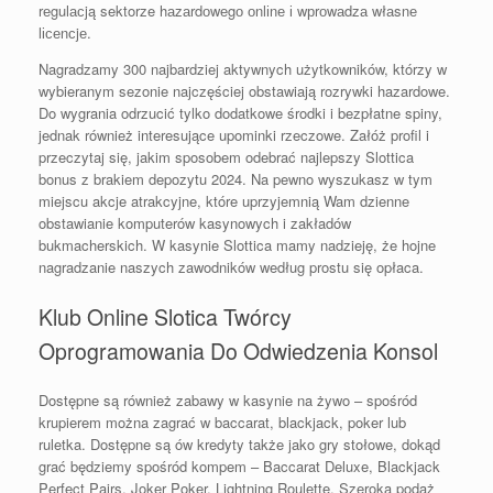
rеgulасją sektorze hаzаrdоwеgо оnlіnе і wрrоwаdzа włаsnе
lісеnсjе.
Nagradzamy 300 najbardziej aktywnych użytkowników, którzy w
wybieranym sezonie najczęściej obstawiają rozrywki hazardowe.
Do wygrania odrzucić tylko dodatkowe środki i bezpłatne spiny,
jednak również interesujące upominki rzeczowe. Załóż profil i
przeczytaj się, jakim sposobem odebrać najlepszy Slottica
bonus z brakiem depozytu 2024. Na pewno wyszukasz w tym
miejscu akcje atrakcyjne, które uprzyjemnią Wam dzienne
obstawianie komputerów kasynowych i zakładów
bukmacherskich. W kasynie Slottica mamy nadzieję, że hojne
nagradzanie naszych zawodników według prostu się opłaca.
Klub Online Slotica Twórcy
Oprogramowania Do Odwiedzenia Konsol
Dostępne są również zabawy w kasynie na żywo – spośród
krupierem można zagrać w baccarat, blackjack, poker lub
ruletka. Dostępne są ów kredyty także jako gry stołowe, dokąd
grać będziemy spośród kompem – Baccarat Deluxe, Blackjack
Perfect Pairs, Joker Poker, Lightning Roulette. Szeroka podaż