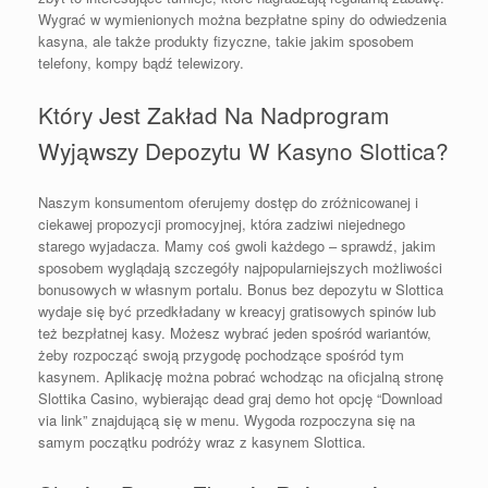
Wygrać w wymienionych można bezpłatne spiny do odwiedzenia
kasyna, ale także produkty fizyczne, takie jakim sposobem
telefony, kompy bądź telewizory.
Który Jest Zakład Na Nadprogram
Wyjąwszy Depozytu W Kasyno Slottica?
Naszym konsumentom oferujemy dostęp do zróżnicowanej i
ciekawej propozycji promocyjnej, która zadziwi niejednego
starego wyjadacza. Mamy coś gwoli każdego – sprawdź, jakim
sposobem wyglądają szczegóły najpopularniejszych możliwości
bonusowych w własnym portalu. Bonus bez depozytu w Slottica
wydaje się być przedkładany w kreacyj gratisowych spinów lub
też bezpłatnej kasy. Możesz wybrać jeden spośród wariantów,
żeby rozpocząć swoją przygodę pochodzące spośród tym
kasynem. Aplikację można pobrać wchodząc na oficjalną stronę
Slottika Casino, wybierając dead graj demo hot opcję “Download
via link” znajdującą się w menu. Wygoda rozpoczyna się na
samym początku podróży wraz z kasynem Slottica.