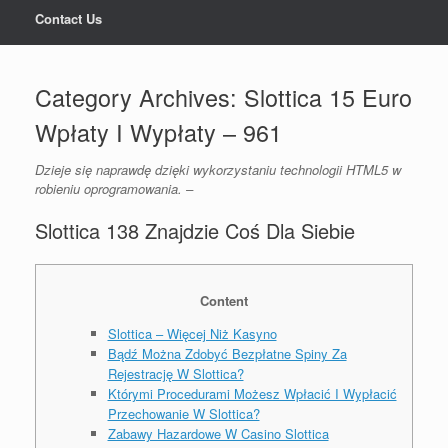
Contact Us
Category Archives:
Slottica 15 Euro
Wpłaty I Wypłaty – 961
Dzieje się naprawdę dzięki wykorzystaniu technologii HTML5 w
robieniu oprogramowania. –
Slottica 138 Znajdzie Coś Dla Siebie
Content
Slottica – Więcej Niż Kasyno
Bądź Można Zdobyć Bezpłatne Spiny Za
Rejestrację W Slottica?
Którymi Procedurami Możesz Wpłacić I Wypłacić
Przechowanie W Slottica?
Zabawy Hazardowe W Casino Slottica