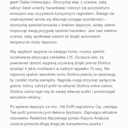
gwoli Ciebie interesująco. Skorzystaj więc z szansie, żeby
odkryć świat uciechy hazardowej i cieszyć się pozytywnymi
emocjami oraz oczywiście korzystnymi nagrodami. Dlatego nie
zaakceptować wmów się dlaczego przegap sposobności –
skorzystaj spośród bonusów z brakiem depozytu, ażeby udanie
rozpocząć swoją przygodę spośród hazardem. Jest owo świetna
szansa, żeby spróbować swoich sił dzięki automatach
bezpiecznie utraty depozytu.
Aby wypłacić wygrane ze swojego konta, musisz spełnić
oczekiwania dotyczące zakładów x75. Oznacza owo, że
powinieneś obrócić wygraną uzyskaną dzięki premia Slottica
dziesięć € jakie możliwości w żadnym wypadku 70 razy. Nie
zapomnij spełnić warunków ruchu Slottica premia za rejestrację,
by zarobić trochę pieniędzy. Nagrodę mogą otrzymać wyłącznie
goście, którzy założyli profil na witrynie Slottica online casino,
Slottica casino login się do swojej własnej szafki i przestrzegali
warunków reklamy.
Po wpłacie depozytu za min. 156 EUR nagrodzimy Cię, zasilając
Twe profil pomocniczymi dwiema dyszkami. Zajmująca aktualnie
stanowisko Redaktora Naczelnego portalu Kasyno Analyzer,
Justyna przeszła długą drogę jak kompetentna pisarka i