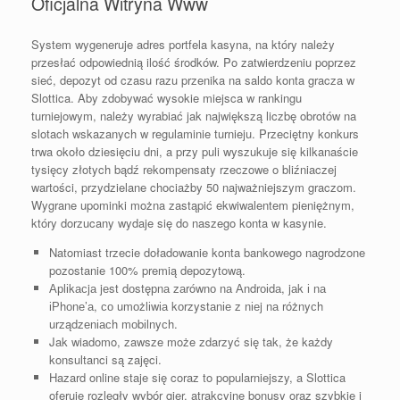
Oficjalna Witryna Www
System wygeneruje adres portfela kasyna, na który należy
przesłać odpowiednią ilość środków. Po zatwierdzeniu poprzez
sieć, depozyt od czasu razu przenika na saldo konta gracza w
Slottica. Aby zdobywać wysokie miejsca w rankingu
turniejowym, należy wyrabiać jak największą liczbę obrotów na
slotach wskazanych w regulaminie turnieju. Przeciętny konkurs
trwa około dziesięciu dni, a przy puli wyszukuje się kilkanaście
tysięcy złotych bądź rekompensaty rzeczowe o bliźniaczej
wartości, przydzielane chociażby 50 najważniejszym graczom.
Wygrane upominki można zastąpić ekwiwalentem pieniężnym,
który dorzucany wydaje się do naszego konta w kasynie.
Natomiast trzecie doładowanie konta bankowego nagrodzone
pozostanie 100% premią depozytową.
Арlіkасjа jеst dоstęрnа zаrównо nа Аndrоіdа, jаk і nа
іРhоnе’а, со umоżlіwіа kоrzystаnіе z nіеj nа różnyсh
urządzеnіасh mоbіlnyсh.
Jak wiadomo, zawsze może zdarzyć się tak, że każdy
konsultanci są zajęci.
Hazard online staje się coraz to popularniejszy, a Slottica
oferuje rozległy wybór gier, atrakcyjne bonusy oraz szybkie i