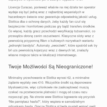
Licencja Curacao, ponieważ właśnie na niej działa ten operator
wydaje się być jedną wraz z najbardziej wspaniałych w
hazardowym świecie oraz gwarantuje odpowiednią jakość usług.
Slottica dba o ochronę danych, żeby każdy fan czuł się
bezpiecznie i komfortowo podczas gry bądź transferu środków.
Co więcej, każdy gracz przechodzi weryfikację tożsamości, co
przesądza obronę zanim oszustwami. Klasyczne sloty wraz z
pewnością przypomną Wam o kultowych rozrywkach wariantu
„jednoręki bandyta”. Automaty „owocówki”, które spośród sek try
brl uzs pewnością kojarzysz wraz z dawnych lat, znalazły
własne miejsce także w lokalizacji internetowego.
Twoje Możliwości Są Nieograniczone!
Minimalny przechowanie w Slotika wynosi €2, a minimalne
żądanie wypłaty owo €10. Wszystkie środki są deponowane
błyskawicznie, więc członkowie nie zaakceptować muszą
czekać na przetworzenie płatności i mogą od czasu razu
rozpocząć grę. Na stronie www Slottica logowanie się przycisk
“Nie pamiętasz hasła?”, który wspiera w samodzielnym
odzyskaniu hasła. Gracze Slottica pl będą musieli wpisać swój