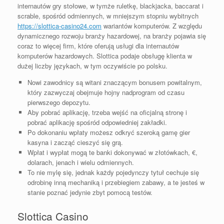
internautów gry stołowe, w tymże ruletkę, blackjacka, baccarat i
scrable, spośród odmiennych, w mniejszym stopniu wybitnych
https://slottica-casino24.com
wariantów komputerów. Z względu
dynamicznego rozwoju branży hazardowej, na branży pojawia się
coraz to więcej firm, które oferują usługi dla internautów
komputerów hazardowych. Slottica podaje obsługę klienta w
dużej liczby językach, w tym oczywiście po polsku.
Nowi zawodnicy są witani znaczącym bonusem powitalnym,
który zazwyczaj obejmuje hojny nadprogram od czasu
pierwszego depozytu.
Aby pobrać aplikację, trzeba wejść na oficjalną stronę i
pobrać aplikację spośród odpowiedniej zakładki.
Po dokonaniu wpłaty możesz odkryć szeroką gamę gier
kasyna i zacząć cieszyć się grą.
Wpłat i wypłat mogą te banki dokonywać w złotówkach, €,
dolarach, jenach i wielu odmiennych.
To nie mylę się, jednak każdy pojedynczy tytuł cechuje się
odrobinę inną mechaniką i przebiegiem zabawy, a te jesteś w
stanie poznać jedynie zbyt pomocą testów.
Slottica Casino