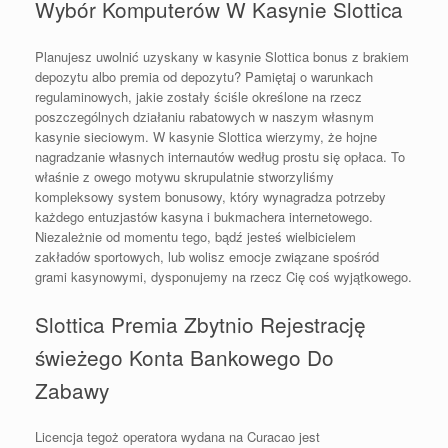
Wybór Komputerów W Kasynie Slottica
Planujesz uwolnić uzyskany w kasynie Slottica bonus z brakiem
depozytu albo premia od depozytu? Pamiętaj o warunkach
regulaminowych, jakie zostały ściśle określone na rzecz
poszczególnych działaniu rabatowych w naszym własnym
kasynie sieciowym. W kasynie Slottica wierzymy, że hojne
nagradzanie własnych internautów według prostu się opłaca. To
właśnie z owego motywu skrupulatnie stworzyliśmy
kompleksowy system bonusowy, który wynagradza potrzeby
każdego entuzjastów kasyna i bukmachera internetowego.
Niezależnie od momentu tego, bądź jesteś wielbicielem
zakładów sportowych, lub wolisz emocje związane spośród
grami kasynowymi, dysponujemy na rzecz Cię coś wyjątkowego.
Slottica Premia Zbytnio Rejestrację
świeżego Konta Bankowego Do
Zabawy
Licencja tegoż operatora wydana na Curacao jest