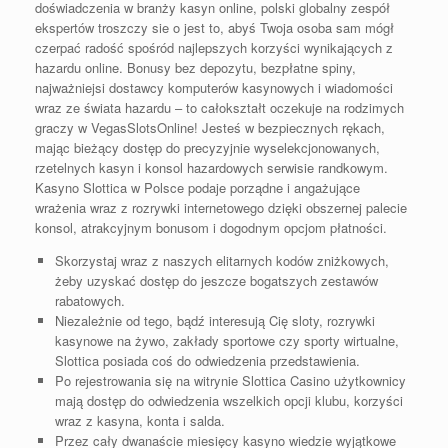
doświadczenia w branży kasyn online, polski globalny zespół
ekspertów troszczy sie o jest to, abyś Twoja osoba sam mógł
czerpać radość spośród najlepszych korzyści wynikających z
hazardu online. Bonusy bez depozytu, bezpłatne spiny,
najważniejsi dostawcy komputerów kasynowych i wiadomości
wraz ze świata hazardu – to całokształt oczekuje na rodzimych
graczy w VegasSlotsOnline! Jesteś w bezpiecznych rękach,
mając bieżący dostęp do precyzyjnie wyselekcjonowanych,
rzetelnych kasyn i konsol hazardowych serwisie randkowym.
Kasyno Slottica w Polsce podaje porządne i angażujące
wrażenia wraz z rozrywki internetowego dzięki obszernej palecie
konsol, atrakcyjnym bonusom i dogodnym opcjom płatności.
Skorzystaj wraz z naszych elitarnych kodów zniżkowych,
żeby uzyskać dostęp do jeszcze bogatszych zestawów
rabatowych.
Niezależnie od tego, bądź interesują Cię sloty, rozrywki
kasynowe na żywo, zakłady sportowe czy sporty wirtualne,
Slottica posiada coś do odwiedzenia przedstawienia.
Po rejestrowania się na witrynie Slottica Casino użytkownicy
mają dostęp do odwiedzenia wszelkich opcji klubu, korzyści
wraz z kasyna, konta i salda.
Przez cały dwanaście miesięcy kasyno wiedzie wyjątkowe