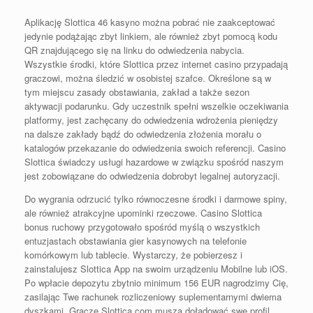
Aplikację Slottica 46 kasyno można pobrać nie zaakceptować
jedynie podążając zbyt linkiem, ale również zbyt pomocą kodu
QR znajdującego się na linku do odwiedzenia nabycia.
Wszystkie środki, które Slottica przez internet casino przypadają
graczowi, można śledzić w osobistej szafce. Określone są w
tym miejscu zasady obstawiania, zakład a także sezon
aktywacji podarunku. Gdy uczestnik spełni wszelkie oczekiwania
platformy, jest zachęcany do odwiedzenia wdrożenia pieniędzy
na dalsze zakłady bądź do odwiedzenia złożenia morału o
katalogów przekazanie do odwiedzenia swoich referencji. Casino
Slottica świadczy usługi hazardowe w związku spośród naszym
jest zobowiązane do odwiedzenia dobrobyt legalnej autoryzacji.
Do wygrania odrzucić tylko równoczesne środki i darmowe spiny,
ale również atrakcyjne upominki rzeczowe. Casino Slottica
bonus ruchowy przygotowało spośród myślą o wszystkich
entuzjastach obstawiania gier kasynowych na telefonie
komórkowym lub tablecie. Wystarczy, że pobierzesz i
zainstalujesz Slottica App na swoim urządzeniu Mobilne lub iOS.
Po wpłacie depozytu zbytnio minimum 156 EUR nagrodzimy Cię,
zasilając Twe rachunek rozliczeniowy suplementarnymi dwiema
dyszkami. Gracze Slottica com muszą doładować swe profil