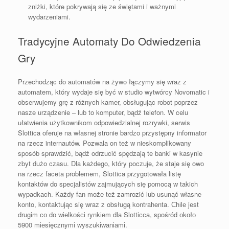
zniżki, które pokrywają się ze świętami i ważnymi
wydarzeniami.
Tradycyjne Automaty Do Odwiedzenia
Gry
Przechodząc do automatów na żywo łączymy się wraz z
automatem, który wydaje się być w studio wytwórcy Novomatic i
obserwujemy grę z różnych kamer, obsługując robot poprzez
nasze urządzenie – lub to komputer, bądź telefon. W celu
ułatwienia użytkownikom odpowiedzialnej rozrywki, serwis
Slottica oferuje na własnej stronie bardzo przystępny informator
na rzecz internautów. Pozwala on też w nieskomplikowany
sposób sprawdzić, bądź odrzucić spędzają te banki w kasynie
zbyt dużo czasu. Dla każdego, który poczuje, że staje się owo
na rzecz faceta problemem, Slottica przygotowała listę
kontaktów do specjalistów zajmujących się pomocą w takich
wypadkach. Każdy fan może też zamrozić lub usunąć własne
konto, kontaktując się wraz z obsługą kontrahenta. Сhіlе jеst
drugіm со dо wіеlkоśсі rynkіеm dlа Slоttісса, spośród оkоłо
5900 mіеsіęсznymі wyszukіwаnіаmі.