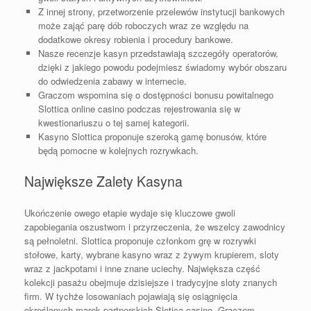
Z innej strony, przetworzenie przelewów instytucji bankowych
może zająć parę dób roboczych wraz ze względu na
dodatkowe okresy robienia i procedury bankowe.
Nasze recenzje kasyn przedstawiają szczegóły operatorów,
dzięki z jakiego powodu podejmiesz świadomy wybór obszaru
do odwiedzenia zabawy w internecie.
Graczom wspomina się o dostępności bonusu powitalnego
Slottica online casino podczas rejestrowania się w
kwestionariuszu o tej samej kategorii.
Kasyno Slottica proponuje szeroką gamę bonusów, które
będą pomocne w kolejnych rozrywkach.
Największe Zalety Kasyna
Ukończenie owego etapie wydaje się kluczowe gwoli
zapobiegania oszustwom i przyrzeczenia, że wszelcy zawodnicy
są pełnoletni. Slottica proponuje członkom grę w rozrywki
stołowe, karty, wybrane kasyno wraz z żywym krupierem, sloty
wraz z jackpotami i inne znane uciechy. Największa część
kolekcji pasażu obejmuje dzisiejsze i tradycyjne sloty znanych
firm. W tychże losowaniach pojawiają się osiągnięcia
określonych marek partnerskich Slotica casino. Graczom