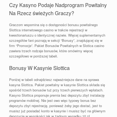
Czy Kasyno Podaje Nadprogram Powitalny
Na Rzecz świeżych Graczy?
Graczom wspomina się o dostępności bonusu powitalnego
Slottica internetowego casino w trakcie rejestracji w
kwestionariuszu o identycznej nazwie. Więcej suplementarnych
szczegółów fani poznają w sekcji “Bonusy”, znajdującej się w
firm “Promocje”. Pakiet Bonusów Powitalnych w Slotica casino
zawiera trzech rodzaje bonusów, które omówimy więcej
szczegółowo w poniższej tabeli.
Bonusy W Kasynie Slottica
Poniżej w tabeli odnajdziesz najważniejsze dane na sprawa
kasyna Slottica. Pakiet powitalny w kasynie Slottica składa się
spośród trzech bonusów tuż przy trzech pierwszych wpłatach.
Kasyno Slottica proponuje premia bez depozytu zbyt instalację
programów mobilnej. Nie jest owo więc typowy bonus bez
depozytu zbyt rejestrację, ponieważ żeby jego dostać, jest to
musisz już posiadać konto w kasynie i musisz być na głównym
depozycie w wysokości jak w żadnym wypadku 10 zł.