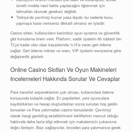
ücretli modda nasıl bahis yapılacağını öğrenmek için
talimatları okumak gereksiz değildir.
Türkiye’de çevrimiçi kumar yasa dışıdır, bu nedenle bunu
yapmaya karar verirseniz dikkatli olmanız en iyisidir.
Casino sitesi, kullanıcıların kesintisiz oyun oynama ve güvenirlik
gibi konularına önem verir. Platform, sadık üyelerin 60 rubbish bin
TL’ye kadar olan olası kayıplarında %15’e varan geri ödeme
sağlar. Geri ödeme miktarı ve oranı, VIP üyelerin seviyesine göre
değişkenlik gösterir.
Online Casino Slotları Ve Oyun Makineleri
Incelemeleri Hakkında Sorular Ve Cevaplar
Para transferi seçeneklerinin çok olması, kullanıcılara ödeme
konusunda kolaylık sağlar. En popülerleri, yeni oyunculara
kaydolduktan ve hesap oluşturduktan sonra sunulan hoş geldin
bonusları ve Para yatırmadan casino bonuslarıdır. Çevrimiçi
olarak hangi gambling establishment tekliflerinin mevcut olduğu
hakkında daha fazla bilgi edinmek için makalemizin yukarısına
doğru ilerleyin. Bazı sağlayıcılar, önceden para yatırmanıza gerek