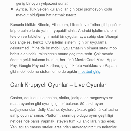
geniş bir oyun yelpazesi sunar.
Ayrıca, Türkiye’den kullanıcılar için özel promosyon kodu
mevcut olduğunu hatırlatmak isteriz.
Bununla birlikte Bitcoin, Ethereum, Litecoin ve Tether gibi popüler
kripto coinlerle de yatırım yapabilirsiniz. Android işletim sistemli
telefon ve tabletler için mobil bir uygulamaya sahip olan Shangri
Los angeles, henüz iOS işletim sistemi için bir uygulama
geliştirmedi. Yine de bir mobil uygulamasının olması siteyi mobil
bahis alanındaki rakiplerinin önüne geçirmektedir. Çok sayıda
ödeme şekli bulunan bu site, her türlü MasterCard, Visa, Apple
Pay, Google Pay out kartlara, çeşitli kripto varlıklara ve Papara
gibi mobil ödeme sistemlerine de açıktır
mostbet giriş
.
Canlı Krupiyeli Oyunlar – Live Oyunlar
Casino, canlı on line casino, slotlar, jackpotlar, megaways ve
masa oyunları gibi oyun çeşitleri bulunur. 80 farklı oyun
sağlayıcısı olan Dolly Casino, üyelere yüksek görüntü kalitesine
sahip oyunlar sunar. Platform, sunmuş olduğu oyun çeşitliliği
neticesinde bahis yapmak isteyen tüm kullanıcılara hitap eder.
Yeni açılan casino siteleri arasından arayacağınız tüm imkanları