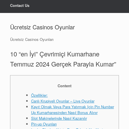
Contact Us
Ücretsiz Casinos Oyunlar
Ücretsiz Casinos Oyunları
10 “en İyi” Çevrimiçi Kumarhane
Temmuz 2024 Gerçek Parayla Kumar”
Content
Özellikler:
Canlı Krupiyeli Oyunlar – Live Oyunlar
Kayıt Olmak Veya Para Yatırmak Için Pin Number
Up Kumarhanesinden Nasıl Bonus Alınır
Slot Makinelerinde Nasıl Kazanılır
Pin-up Oyunları