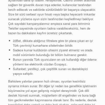
açılarından daha iyi olabilir. Nihayetinde, Casino Siteleri arasında
sağlam bir güvenlik duvarı inşa edenler, kullanıcılar tarafından
tercih edilecek ve sektörde sürdürülebilir bir başarıya ulaşacaktır.
Size bir sürü serbest oyun fırsatı veya başka heyecanlı imkanlar
sunacak yüzlerce oyun sizin tarafınızdan keşfedilmeyi bekliyor.
Çok sayıdaki kampanyalarımız empieza sanal para birimimiz
Twistler sayesinde oyunların tadına varabileceksiniz, hem de
bazen bu dakikaların keyfini ücretsiz çıkartarak.
22Bet, dikkate aldığımız filtrelere göre ön plana çıkan en iyi
Türk çevrimiçi kumarhane sitelerinden biridir.
Sadece kumar kulübünün sitesini ziyaret etmeniz ve orada
mobil sürümlerin bulunduğu bir bölüm bulmanız gerekir.
Bunun yanında Türk oyuncuların en sık kullandığı diğer ödeme
yöntemi ise elektronik cüzdan Ecopayz.
Sultanbet; yenilikçi, çok çeşitlilik sunan ve destekleyici
yapıya sahiptir.
Bahislere yatırılan paranın hızlı olması, oyunları kesintisiz
oynama imkanı sunar. Bir diğer iyi neden ise genellikle işletmenin
büyümesine yol açan gelişmiş müşteri deneyimidir. Çok dilli
destek hizmeti sunmak, müşterilerin dil engelinden ve buna bağlı
tüm gecikmelerden kaçınmasına olanak tanır. Bu nedenle, destek
temsilcileri daha verimli ve daha hızlı olurken, onlar weil daha iyi