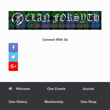
Skip
to
content
Connect With Us
Welcome
Clan Events
Journal
Clan History
Membership
Clan Shop