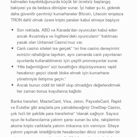
kalmadan kaydolduğunuzda küçük bir ücretsiz başlangıç
bakiyesi ya da bedava dönüşler sunar. İyi haber şu ki, giderek
daha güvenilir çevrimiçi kumarhaneler Bitcoin, Litecoin empieza
TRON dahil olmak üzere kripto paraları kabul etmeye başlıyor.
Son noktada, ABD ve Kanada’dan oyuncuları kabul eden
ancak Avustralya ve İngiltere’deki oyuncuların” “katılması
yasak olan Untamed Casino’muz var.
Canlı casino siteleri ise gerçek” “on line casino deneyimini
evinizin rahatlığına taşırken, aynı zamanda canlı yayınlanan
oyunlarda kullanabilmeniz için çeşitli promosyonlar sunar.
“Hile bağımlılığının” sizi bunalttığını düşünüyorsanız rapid
hesabınızı geçici olarak bloke etmek için kumarhane
yönetimiyle iletişime geçin.”
Ancak bunun ciddi bir teklif olup olmadığını değerlendirmek
her zaman bonus koşullarına bağlıdır.
Banka transferi, MasterCard, Visa, Jeton, PaysafeCard, Rapid
ve Eutellar gibi araçlarla pra yatırabileceğiniz OneStep Casino,
çok hızlı bir şekilde para transferine” “olanak sağlıyor. Sayısız
oyun ile kullanıcılarına yatırım şansı sunan bu site, rakiplerinin
aksine kripto varlıklarla yatırım imkanına izin vermiyor. Siteye
yatırım yapmak istediğinizde hesabınızdan döviz cinsinden bir