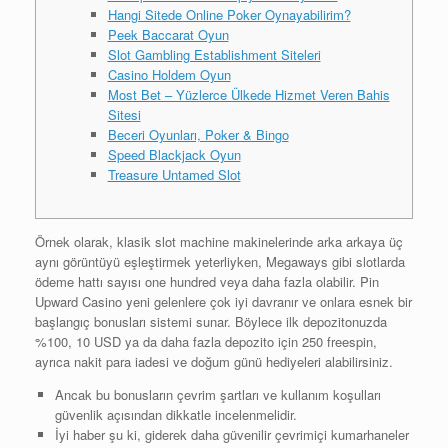
Hangi Sitede Online Poker Oynayabilirim?
Peek Baccarat Oyun
Slot Gambling Establishment Siteleri
Casino Holdem Oyun
Most Bet – Yüzlerce Ülkede Hizmet Veren Bahis
Sitesi
Beceri Oyunları, Poker & Bingo
Speed Blackjack Oyun
Treasure Untamed Slot
Örnek olarak, klasik slot machine makinelerinde arka arkaya üç
aynı görüntüyü eşleştirmek yeterliyken, Megaways gibi slotlarda
ödeme hattı sayısı one hundred veya daha fazla olabilir. Pin
Upward Casino yeni gelenlere çok iyi davranır ve onlara esnek bir
başlangıç bonusları sistemi sunar. Böylece ilk depozitonuzda
%100, 10 USD ya da daha fazla depozito için 250 freespin,
ayrıca nakit para iadesi ve doğum günü hediyeleri alabilirsiniz.
Ancak bu bonusların çevrim şartları ve kullanım koşulları
güvenlik açısından dikkatle incelenmelidir.
İyi haber şu ki, giderek daha güvenilir çevrimiçi kumarhaneler