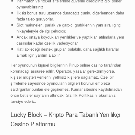
Parimatch ve 1xBet sitelerinde güvenle dilediğiniz gibi poker
oynayabilirsiniz.
İlk iki bonus türü üzerinde duracağız çünkü diğerlerinden daha
fazla talep görüyorlar.
Slot makineleri, parlak ve çarpıcı grafiklerinin yanı sıra ilginç
hikayeleriyle de ilgi çekicidir.
Ancak ortaya koydukları yenilikler ve yaptıkları atılımlarla yeni
casinolar kadar özellik vadediyorlar.
Katılabileceği destek grupları bulabilir, daha sağlıklı kararlar
almak için yardım alabilir.
Her oyuncunun kişisel bilgilerinin Pinup online casino tarafından
korunacağı assurée edilir. Operatör, yasalar gerektirmiyorsa,
kişisel müşteri verilerini yetkisiz kişilere sağlamaz. Özel bir
şifreleme sayesinde oyuncuların bilgileri korunur empieza
saldırganlar bunları ele geçiremez. Kumar sitesine kaydolmadan
önce bêtisier sayfanın altındaki Gizlilik Politikasını okumanızı
tavsiye ederiz.
Lucky Block – Kripto Para Tabanlı Yenilikçi
Casino Platformu