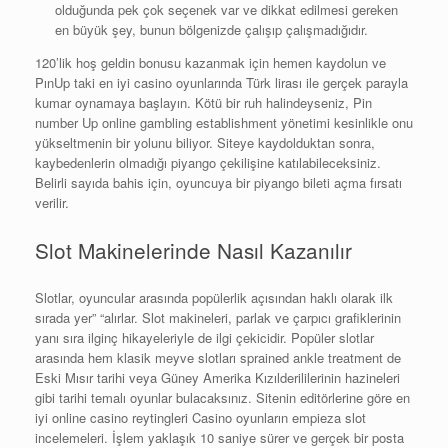
olduğunda pek çok seçenek var ve dikkat edilmesi gereken
en büyük şey, bunun bölgenizde çalışıp çalışmadığıdır.
120’lik hoş geldin bonusu kazanmak için hemen kaydolun ve
PınUp taki en iyi casino oyunlarında Türk lirası ile gerçek parayla
kumar oynamaya başlayın. Kötü bir ruh halindeyseniz, Pin
number Up online gambling establishment yönetimi kesinlikle onu
yükseltmenin bir yolunu biliyor. Siteye kaydolduktan sonra,
kaybedenlerin olmadığı piyango çekilişine katılabileceksiniz.
Belirli sayıda bahis için, oyuncuya bir piyango bileti açma fırsatı
verilir.
Slot Makinelerinde Nasıl Kazanılır
Slotlar, oyuncular arasında popülerlik açısından haklı olarak ilk
sırada yer” “alırlar. Slot makineleri, parlak ve çarpıcı grafiklerinin
yanı sıra ilginç hikayeleriyle de ilgi çekicidir. Popüler slotlar
arasında hem klasik meyve slotları sprained ankle treatment de
Eski Mısır tarihi veya Güney Amerika Kızılderililerinin hazineleri
gibi tarihi temalı oyunlar bulacaksınız. Sitenin editörlerine göre en
iyi online casino reytingleri Casino oyunların empieza slot
incelemeleri. İşlem yaklaşık 10 saniye sürer ve gerçek bir posta