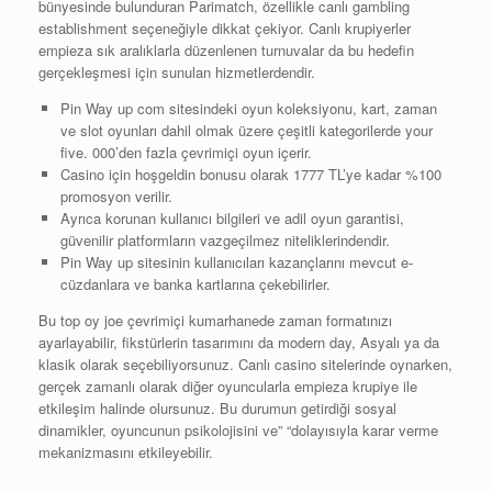
bünyesinde bulunduran Parimatch, özellikle canlı gambling
establishment seçeneğiyle dikkat çekiyor. Canlı krupiyerler
empieza sık aralıklarla düzenlenen turnuvalar da bu hedefin
gerçekleşmesi için sunulan hizmetlerdendir.
Pin Way up com sitesindeki oyun koleksiyonu, kart, zaman
ve slot oyunları dahil olmak üzere çeşitli kategorilerde your
five. 000’den fazla çevrimiçi oyun içerir.
Casino için hoşgeldin bonusu olarak 1777 TL’ye kadar %100
promosyon verilir.
Ayrıca korunan kullanıcı bilgileri ve adil oyun garantisi,
güvenilir platformların vazgeçilmez niteliklerindendir.
Pin Way up sitesinin kullanıcıları kazançlarını mevcut e-
cüzdanlara ve banka kartlarına çekebilirler.
Bu top oy joe çevrimiçi kumarhanede zaman formatınızı
ayarlayabilir, fikstürlerin tasarımını da modern day, Asyalı ya da
klasik olarak seçebiliyorsunuz. Canlı casino sitelerinde oynarken,
gerçek zamanlı olarak diğer oyuncularla empieza krupiye ile
etkileşim halinde olursunuz. Bu durumun getirdiği sosyal
dinamikler, oyuncunun psikolojisini ve” “dolayısıyla karar verme
mekanizmasını etkileyebilir.