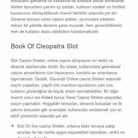
bonusların şartlarına ve kalitesine de özellikle dikkat etmelidirler.
Verilen bonusların çevrim içi şartları, kullanım süreleri ve limitleri,
kazancınızı etkileyebilecek önemli faktörler arasında yer alır.
Deneme bonusu veren casino siteleri, oyunculara sitelerini
risksiz bir şekilde deneme şansı sunarak, hem güvenilirliklerini
hem de kullanıcı dostu olduklarını kanıtlamaktadır.
Book Of Cleopatra Slot
Slot Casino Siteleri, online casino dünyasının en renkli ve
dinamik alanlarından biridir. Bu siteler, kullanıcılara geleneksel
casino atmosferinin tüm heyecanını, konforlu ev ortamlarına
taşımaktadır. Üstelik, Güvenilir Online casino Siteleri arasında
seçim yaparken, çeşitli slot machine oyunlarının yanı sıra
kullanıcı güvenliğine de büyük önem vermektedirler. Bir diğer
önemli unsur ise Added bonus Veren Casino Siteleri arasından
seçim yapmaktır. Hoşgeldin bonusları, deneme bonusları ve ilk
yatırım bonusları gibi avantajlar, kullanıcıları cezbetmek için en
etkili yöntemler arasında yer alır.
Slot On line casino Siteleri, onlarca farklı temaya sahip
oyunları ile her zevke uygun seçenekleri barındıran, renkli ve