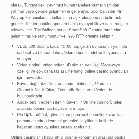
olarak, Türkiye’deki çevrimiçi kumarhanelere kumar varlıkları
yatırma veya çekme girişimleri engelleniyor. Spor bahisleri Pin
Way up kullanıcılarının kullanımına açık olduğunu da belirtmek
gerekir. Türkler popüler sporlara bahis oynayabilir ve canlı maçları
izleyebilirler. The Balloon oyunu SmartSoft Gaming tarafından
geliştirilmiş ve sunulmuştur ve %96 RTP oranına sahiptir.
VBet, 500 Dolar’a kadar %100 hoş geldin bonusunun yanında
sadakat ve bir kez daha yükleme bonuslarini weil oyunculara
sunuyor.
Video slotları, video poker, 3D slotlar, yenilikçi Megaways
özelliği ve çok daha fazlası, herhangi online casino oyuncuları
için mevcuttur.
Kayda değer özellikler arasında minimal 1, 35 oranla
Otomatik Nakit Çıkışı, Otomatik Bahis ve diğerleri de
bulunmaktadır.
Ancak tercih edilen sitenin Güvenilir On line casino Siteleri
arasında bulunması büyük önem taşır.
Pin Up’ta, dürüst, güvenilir ve daha weil önemlisi kazanılan
paranın anında ödenmesi garantisi ile yüksek kalitede
heyecan verici oyunlara erişebileceksiniz.
Online casinoların kabul ettiği ödeme yöntemleri arasında banka