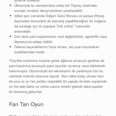
dinamik sitelerdir.
Ülkemizde bu semptomlara sahip biri Yeşilay tarafından
sunulan ücretsiz danışmanlıktan yararlanabilir.
22bet aynı zamanda Doğum Günü Bonusu ve paraya ihtiyaç
duymadan bonuslarla da alışveriş yapabileceğiniz bir mağaza
da sunduğu için en popüşer Türk online” “casinoları
arasındadır.
Çok fazla para kaybetmeniz mod değişiklikleri, agresiflik veya
depresyona sebep olabilir.
Ödeme seçeneklerinin fazla olması, artı puan kazandıran
özelliklerinden biridir.
Yüzyıllar süresince insanlar gerek eğlence amacıyla gerekse de
para kazanma arzusuyla şans oyunları oynamış veya bahislerde
bulunmuştur. Günümüzde ise teknolojinin de yardımıyla tüm bu
sektörler internet ortamına taşındı. Hem daha kolay olması hem
de your ex an her yerden ulaşılabilir bir yapıda olmaları sayesinde
on the web bahis ve online casino siteleri giderek daha popüler
bir blooming geliyorlar.
Fan Tan Oyun