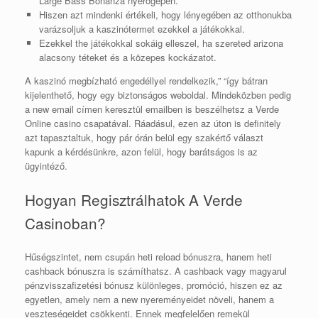
Large Bass Bonanza nyerőgépen.
Hiszen azt mindenki értékeli, hogy lényegében az otthonukba
varázsoljuk a kaszinótermet ezekkel a játékokkal.
Ezekkel the játékokkal sokáig elleszel, ha szereted arizona
alacsony téteket és a közepes kockázatot.
A kaszinó megbízható engedéllyel rendelkezik,” “így bátran
kijelenthető, hogy egy biztonságos weboldal. Mindeközben pedig
a new email címen keresztül emailben is beszélhetsz a Verde
Online casino csapatával. Ráadásul, ezen az úton is definitely
azt tapasztaltuk, hogy pár órán belül egy szakértő választ
kapunk a kérdésünkre, azon felül, hogy barátságos is az
ügyintéző.
Hogyan Regisztrálhatok A Verde
Casinoban?
Hűségszintet, nem csupán heti reload bónuszra, hanem heti
cashback bónuszra is számíthatsz. A cashback vagy magyarul
pénzvisszafizetési bónusz különleges, promóció, hiszen ez az
egyetlen, amely nem a new nyereményeidet növeli, hanem a
veszteségeidet csökkenti. Ennek megfelelően remekül