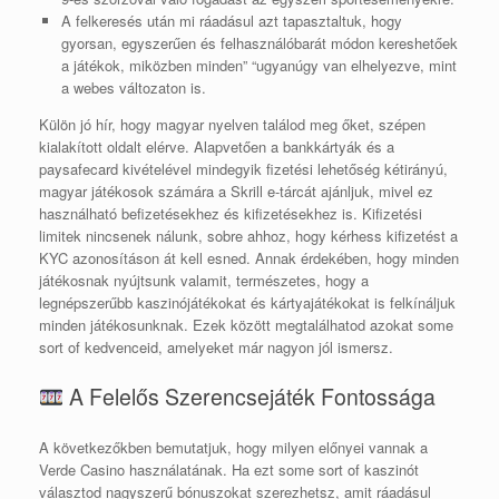
A felkeresés után mi ráadásul azt tapasztaltuk, hogy
gyorsan, egyszerűen és felhasználóbarát módon kereshetőek
a játékok, miközben minden” “ugyanúgy van elhelyezve, mint
a webes változaton is.
Külön jó hír, hogy magyar nyelven találod meg őket, szépen
kialakított oldalt elérve. Alapvetően a bankkártyák és a
paysafecard kivételével mindegyik fizetési lehetőség kétirányú,
magyar játékosok számára a Skrill e-tárcát ajánljuk, mivel ez
használható befizetésekhez és kifizetésekhez is. Kifizetési
limitek nincsenek nálunk, sobre ahhoz, hogy kérhess kifizetést a
KYC azonosításon át kell esned. Annak érdekében, hogy minden
játékosnak nyújtsunk valamit, természetes, hogy a
legnépszerűbb kaszinójátékokat és kártyajátékokat is felkínáljuk
minden játékosunknak. Ezek között megtalálhatod azokat some
sort of kedvenceid, amelyeket már nagyon jól ismersz.
A Felelős Szerencsejáték Fontossága
A következőkben bemutatjuk, hogy milyen előnyei vannak a
Verde Casino használatának. Ha ezt some sort of kaszinót
választod nagyszerű bónuszokat szerezhetsz, amit ráadásul