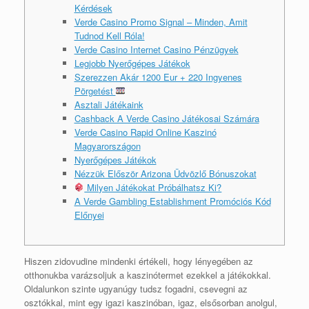
Kérdések
Verde Casino Promo Signal – Minden, Amit
Tudnod Kell Róla!
Verde Casino Internet Casino Pénzügyek
Legjobb Nyerőgépes Játékok
Szerezzen Akár 1200 Eur + 220 Ingyenes
Pörgetést
Asztali Játékaink
Cashback A Verde Casino Játékosai Számára
Verde Casino Rapid Online Kaszinó
Magyarországon
Nyerőgépes Játékok
Nézzük Először Arizona Üdvözlő Bónuszokat
Milyen Játékokat Próbálhatsz Ki?
A Verde Gambling Establishment Promóciós Kód
Előnyei
Hiszen zidovudine mindenki értékeli, hogy lényegében az
otthonukba varázsoljuk a kaszinótermet ezekkel a játékokkal.
Oldalunkon szinte ugyanúgy tudsz fogadni, csevegni az
osztókkal, mint egy igazi kaszinóban, igaz, elsősorban anolgul,