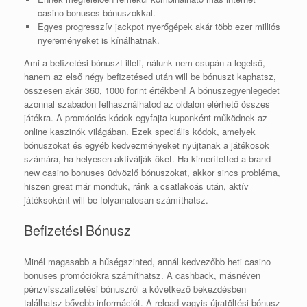
casino bonuses bónuszokkal.
Egyes progresszív jackpot nyerőgépek akár több ezer milliós
nyereményeket is kínálhatnak.
Ami a befizetési bónuszt illeti, nálunk nem csupán a legelső,
hanem az első négy befizetésed után will be bónuszt kaphatsz,
összesen akár 360, 1000 forint értékben! A bónuszegyenlegedet
azonnal szabadon felhasználhatod az oldalon elérhető összes
játékra. A promóciós kódok egyfajta kuponként működnek az
online kaszinók világában. Ezek speciális kódok, amelyek
bónuszokat és egyéb kedvezményeket nyújtanak a játékosok
számára, ha helyesen aktiválják őket. Ha kimerítetted a brand
new casino bonuses üdvözlő bónuszokat, akkor sincs probléma,
hiszen great már mondtuk, ránk a csatlakoás után, aktív
játéksoként will be folyamatosan számíthatsz.
Befizetési Bónusz
Minél magasabb a hűségszinted, annál kedvezőbb heti casino
bonuses promóciókra számíthatsz. A cashback, másnéven
pénzvisszafizetési bónuszról a következő bekezdésben
találhatsz bővebb információt. A reload vagyis újratöltési bónusz