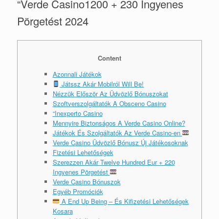
“Verde Casino️1200 + 230 Ingyenes
Pörgetést 2024
Content
Azonnali Játékok
Játssz Akár Mobilról Will Be!
Nézzük Először Az Üdvözlő Bónuszokat
Szoftverszolgáltatók A Obsceno Casino
“Inexperto Casino
Mennyire Biztonságos A Verde Casino Online?
Játékok És Szolgáltatók Az Verde Casino-en
Verde Casino Üdvözlő Bónusz Új Játékosoknak
Fizetési Lehetőségek
Szerezzen Akár Twelve Hundred Eur + 220
Ingyenes Pörgetést
Verde Casino Bónuszok
Egyéb Promóciók
A End Up Being – És Kifizetési Lehetőségek
Kosara