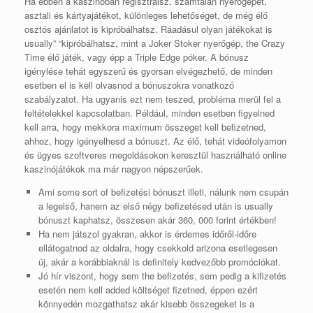
Ha ebben a kaszinóban regisztrálsz, számtalan nyerőgépet,
asztali és kártyajátékot, különleges lehetőséget, de még élő
osztós ajánlatot is kipróbálhatsz. Ráadásul olyan játékokat is
usually” “kipróbálhatsz, mint a Joker Stoker nyerőgép, the Crazy
Time élő játék, vagy épp a Triple Edge póker. A bónusz
igénylése tehát egyszerű és gyorsan elvégezhető, de minden
esetben el is kell olvasnod a bónuszokra vonatkozó
szabályzatot. Ha ugyanis ezt nem teszed, probléma merül fel a
feltételekkel kapcsolatban. Például, minden esetben figyelned
kell arra, hogy mekkora maximum összeget kell befizetned,
ahhoz, hogy igényelhesd a bónuszt. Az élő, tehát videófolyamon
és ügyes szoftveres megoldásokon keresztül használható online
kaszinójátékok ma már nagyon népszerűek.
Ami some sort of befizetési bónuszt illeti, nálunk nem csupán
a legelső, hanem az első négy befizetésed után is usually
bónuszt kaphatsz, összesen akár 360, 000 forint értékben!
Ha nem játszol gyakran, akkor is érdemes időről-időre
ellátogatnod az oldalra, hogy csekkold arizona esetlegesen
új, akár a korábbiaknál is definitely kedvezőbb promóciókat.
Jó hír viszont, hogy sem the befizetés, sem pedig a kifizetés
esetén nem kell added költséget fizetned, éppen ezért
könnyedén mozgathatsz akár kisebb összegeket is a