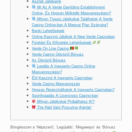
Asztali Játékaink
Mi Az A Verde Gambling Establishment
Online, És Hogyan Működik Magyarországon?
Milyen Típusú Játékokat Találhatok A Verde
Casino Online-ban A Magyar Piac Számára?
Banki Lehetőségek
Online Kaszinó Játékok A New Verde Casinoban
Fizetési És Kifizetési Lehetőségek
Verde On Line Casino
Verde Casino Üdvözlő Bónusz
Az Üdvözlő Bónusz
Legális A Inexperto Casino Online
Magyarországon?
Élő Kaszinó A Inexperto Casinoban
Verde Casino Magyarország
Hogyan Regisztrálhatok A Inexperto Casinoban?
Sportfogadás A Licencioso Casino-ban
Milyen Játékokat Próbálhatsz Ki?
The Rád Váró Procuring Ajánlat”
Böngésszen a ‘Népszerű’, ‘Legújabb’, ‘Megaways’ és ‘Bónusz