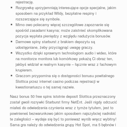
rejestrację.
Rozgrywkę uprzyjemniają interesujące opcje specjalne, jakim
sposobem na przykład Wildy, bezpłatne respiny i
rozszerzające się symbole.
Mimo owo polecamy więcej szczegółowe zapoznanie się
spośród zasadami kasyna; może zaistnieć skomplikowana
pozycja wypłata pieniędzy z względu nadużycia bonusów.
Darmowe spiny starburst z brakiem depozytu są
udostępniane, żeby przyciągnąć uwagę graczy.
Wszystko dzięki sprawnym technologiom audio i wideo, które
na monitorze monitora lub komórkowy pokażą Ci obraz ten,
jakbyś widział w realnym kasynie – łącznie wraz z fachowym
krupierem.
Graczom przypomina się o dostępności bonusu powitalnego
Slottica przez internet casino podczas rejestracji w
kwestionariuszu o tej samej nazwie.
Nasz bonus 50 free spins istotnie deposit Slottica przeznaczony
został gwoli rozrywki Starburst firmy NetEnt. Jeśli nigdy odrzucić
miałeś do odwiedzenia czynienia wraz z tymże tytułem, jest to
powinieneś bezwarunkowo jakim sposobem najszybciej nadrobić
te zaległości – wydaje się być to ponieważ wyrób wręcz wybitny!
Sama gra należy do odwiedzenia grupy Hot Spot, ma 5 bębnów i