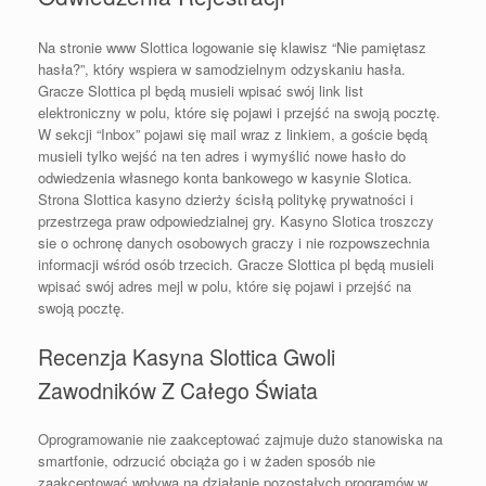
Na stronie www Slottica logowanie się klawisz “Nie pamiętasz
hasła?”, który wspiera w samodzielnym odzyskaniu hasła.
Gracze Slottica pl będą musieli wpisać swój link list
elektroniczny w polu, które się pojawi i przejść na swoją pocztę.
W sekcji “Inbox” pojawi się mail wraz z linkiem, a goście będą
musieli tylko wejść na ten adres i wymyślić nowe hasło do
odwiedzenia własnego konta bankowego w kasynie Slotica.
Strona Slottica kasyno dzierży ścisłą politykę prywatności i
przestrzega praw odpowiedzialnej gry. Kasyno Slotica troszczy
sie o ochronę danych osobowych graczy i nie rozpowszechnia
informacji wśród osób trzecich. Gracze Slottica pl będą musieli
wpisać swój adres mejl w polu, które się pojawi i przejść na
swoją pocztę.
Recenzja Kasyna Slottica Gwoli
Zawodników Z Całego Świata
Oprogramowanie nie zaakceptować zajmuje dużo stanowiska na
smartfonie, odrzucić obciąża go i w żaden sposób nie
zaakceptować wpływa na działanie pozostałych programów w