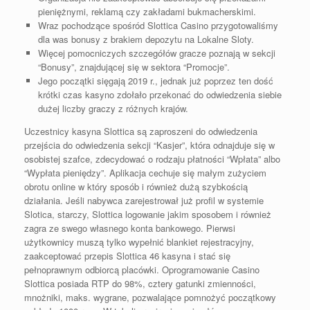
pieniężnymi, reklamą czy zakładami bukmacherskimi.
Wraz pochodzące spośród Slottica Casino przygotowaliśmy
dla was bonusy z brakiem depozytu na Lokalne Sloty.
Więcej pomocniczych szczegółów gracze poznają w sekcji
“Bonusy”, znajdującej się w sektora “Promocje”.
Jego początki sięgają 2019 r., jednak już poprzez ten dość
krótki czas kasyno zdołało przekonać do odwiedzenia siebie
dużej liczby graczy z różnych krajów.
Uczestnicy kasyna Slottica są zaproszeni do odwiedzenia
przejścia do odwiedzenia sekcji “Kasjer”, która odnajduje się w
osobistej szafce, zdecydować o rodzaju płatności “Wpłata” albo
“Wypłata pieniędzy”. Aplikacja cechuje się małym zużyciem
obrotu online w który sposób i również dużą szybkością
działania. Jeśli nabywca zarejestrował już profil w systemie
Slotica, starczy, Slottica logowanie jakim sposobem i również
zagra ze swego własnego konta bankowego. Pierwsi
użytkownicy muszą tylko wypełnić blankiet rejestracyjny,
zaakceptować przepis Slottica 46 kasyna i stać się
pełnoprawnym odbiorcą placówki. Oprogramowanie Casino
Slottica posiada RTP do 98%, cztery gatunki zmienności,
mnożniki, maks. wygrane, pozwalające pomnożyć początkowy