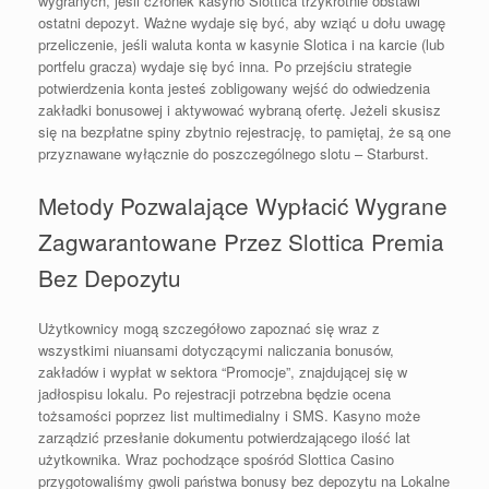
wygranych, jeśli członek kasyno Slottica trzykrotnie obstawi
ostatni depozyt. Ważne wydaje się być, aby wziąć u dołu uwagę
przeliczenie, jeśli waluta konta w kasynie Slotica i na karcie (lub
portfelu gracza) wydaje się być inna. Po przejściu strategie
potwierdzenia konta jesteś zobligowany wejść do odwiedzenia
zakładki bonusowej i aktywować wybraną ofertę. Jeżeli skusisz
się na bezpłatne spiny zbytnio rejestrację, to pamiętaj, że są one
przyznawane wyłącznie do poszczególnego slotu – Starburst.
Metody Pozwalające Wypłacić Wygrane
Zagwarantowane Przez Slottica Premia
Bez Depozytu
Użytkownicy mogą szczegółowo zapoznać się wraz z
wszystkimi niuansami dotyczącymi naliczania bonusów,
zakładów i wypłat w sektora “Promocje”, znajdującej się w
jadłospisu lokalu. Po rejestracji potrzebna będzie ocena
tożsamości poprzez list multimedialny i SMS. Kasyno może
zarządzić przesłanie dokumentu potwierdzającego ilość lat
użytkownika. Wraz pochodzące spośród Slottica Casino
przygotowaliśmy gwoli państwa bonusy bez depozytu na Lokalne