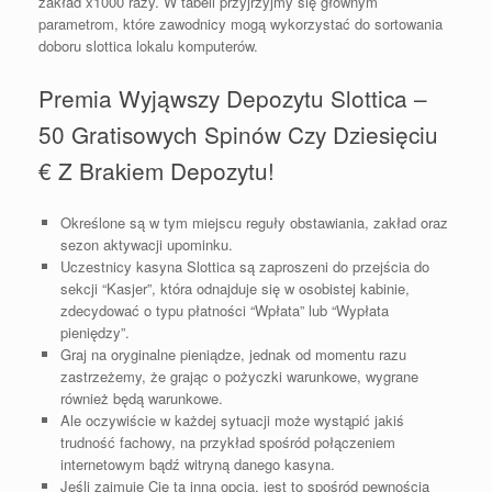
zakład x1000 razy. W tabeli przyjrzyjmy się głównym
parametrom, które zawodnicy mogą wykorzystać do sortowania
doboru slottica lokalu komputerów.
Premia Wyjąwszy Depozytu Slottica –
50 Gratisowych Spinów Czy Dziesięciu
€ Z Brakiem Depozytu!
Określone są w tym miejscu reguły obstawiania, zakład oraz
sezon aktywacji upominku.
Uczestnicy kasyna Slottica są zaproszeni do przejścia do
sekcji “Kasjer”, która odnajduje się w osobistej kabinie,
zdecydować o typu płatności “Wpłata” lub “Wypłata
pieniędzy”.
Graj na oryginalne pieniądze, jednak od momentu razu
zastrzeżemy, że grając o pożyczki warunkowe, wygrane
również będą warunkowe.
Ale oczywiście w każdej sytuacji może wystąpić jakiś
trudność fachowy, na przykład spośród połączeniem
internetowym bądź witryną danego kasyna.
Jeśli zajmuje Cię ta inna opcja, jest to spośród pewnością