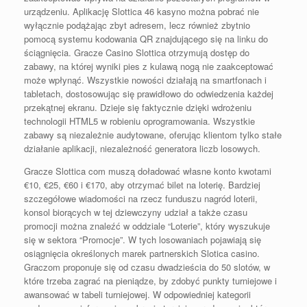
urządzeniu. Aplikację Slottica 46 kasyno można pobrać nie
wyłącznie podążając zbyt adresem, lecz również zbytnio
pomocą systemu kodowania QR znajdującego się na linku do
ściągnięcia. Gracze Casino Slottica otrzymują dostęp do
zabawy, na której wyniki pies z kulawą nogą nie zaakceptować
może wpłynąć. Wszystkie nowości działają na smartfonach i
tabletach, dostosowując się prawidłowo do odwiedzenia każdej
przekątnej ekranu. Dzieje się faktycznie dzięki wdrożeniu
technologii HTML5 w robieniu oprogramowania. Wszystkie
zabawy są niezależnie audytowane, oferując klientom tylko stałe
działanie aplikacji, niezależność generatora liczb losowych.
Gracze Slottica com muszą doładować własne konto kwotami
€10, €25, €60 i €170, aby otrzymać bilet na loterię. Bardziej
szczegółowe wiadomości na rzecz funduszu nagród loterii,
konsol biorących w tej dziewczyny udział a także czasu
promocji można znaleźć w oddziale “Loterie”, który wyszukuje
się w sektora “Promocje”. W tych losowaniach pojawiają się
osiągnięcia określonych marek partnerskich Slotica casino.
Graczom proponuje się od czasu dwadzieścia do 50 slotów, w
które trzeba zagrać na pieniądze, by zdobyć punkty turniejowe i
awansować w tabeli turniejowej. W odpowiedniej kategorii