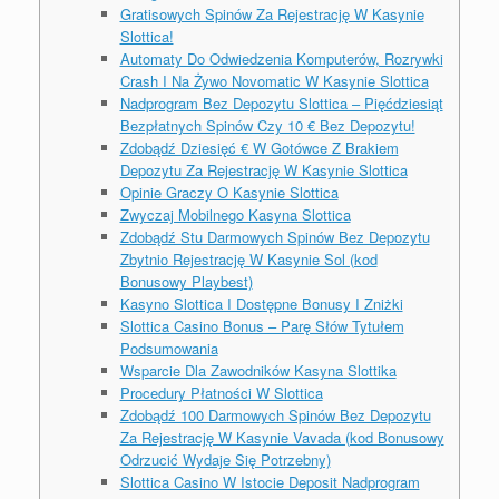
Gratisowych Spinów Za Rejestrację W Kasynie
Slottica!
Automaty Do Odwiedzenia Komputerów, Rozrywki
Crash I Na Żywo Novomatic W Kasynie Slottica
Nadprogram Bez Depozytu Slottica – Pięćdziesiąt
Bezpłatnych Spinów Czy 10 € Bez Depozytu!
Zdobądź Dziesięć € W Gotówce Z Brakiem
Depozytu Za Rejestrację W Kasynie Slottica
Opinie Graczy O Kasynie Slottica
Zwyczaj Mobilnego Kasyna Slottica
Zdobądź Stu Darmowych Spinów Bez Depozytu
Zbytnio Rejestrację W Kasynie Sol (kod
Bonusowy Playbest)
Kasyno Slottica I Dostępne Bonusy I Zniżki
Slottica Casino Bonus – Parę Słów Tytułem
Podsumowania
Wsparcie Dla Zawodników Kasyna Slottika
Procedury Płatności W Slottica
Zdobądź 100 Darmowych Spinów Bez Depozytu
Za Rejestrację W Kasynie Vavada (kod Bonusowy
Odrzucić Wydaje Się Potrzebny)
Slottica Casino W Istocie Deposit Nadprogram