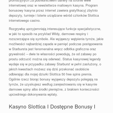
promocyjnych za pośrednictwem banery na stronie www
internetowej oraz w newsletterze mailowym kasyna. Program
bonusowy kasyna przez internet zawiera gratyfikacyj zbytnio
depozyty, turnieje i loterie urządzane wśród członków Slottica
internetowego casino.
Rozgrywkę uprzyjemniają interesujące funkcje specjalistyczne,
w jaki to sposób na przykład Wildy, darmowe respiny i
rozszerzające się symbole. Ale wyjąwszy wątpienia tymże, jakie
możliwości najbardziej zapada w pamięć podczas postępowania
w Starbursta jest fenomenalna wręcz odbitka graficzna oraz
grywalność – dwie te własności powodują, że od zabawy po
prostu odrzucić można się oderwać. Status kasynowej legendy
wydaje się w przypadku zabawy Starburst w pełni zasłużony, o
jakich kwestiach możesz się dziś przekonać osobiście
odbierając dla mojej dziurki Slottica 50 free spins premia.
Ogólnie rzecz biorąc bonusy wyjąwszy depozytu polegają na
tymże, że uzyskujesz według zarejestrowaniu się w kasynie
darmowe spiny albo środki pieniężne, z brakiem konieczności
uprzedniego dokonywania wpłaty.
Kasyno Slottica I Dostępne Bonusy I