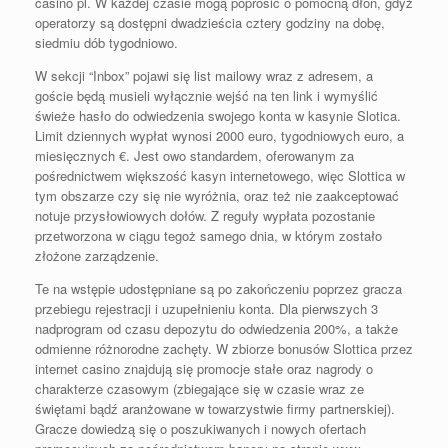
casino pl. W każdej czasie mogą poprosić o pomocną dłoń, gdyż
operatorzy są dostępni dwadzieścia cztery godziny na dobę,
siedmiu dób tygodniowo.
W sekcji “Inbox” pojawi się list mailowy wraz z adresem, a
goście będą musieli wyłącznie wejść na ten link i wymyślić
świeże hasło do odwiedzenia swojego konta w kasynie Slotica.
Limit dziennych wypłat wynosi 2000 euro, tygodniowych euro, a
miesięcznych €. Jest owo standardem, oferowanym za
pośrednictwem większość kasyn internetowego, więc Slottica w
tym obszarze czy się nie wyróżnia, oraz też nie zaakceptować
notuje przysłowiowych dołów. Z reguły wypłata pozostanie
przetworzona w ciągu tegoż samego dnia, w którym zostało
złożone zarządzenie.
Te na wstępie udostępniane są po zakończeniu poprzez gracza
przebiegu rejestracji i uzupełnieniu konta. Dla pierwszych 3
nadprogram od czasu depozytu do odwiedzenia 200%, a także
odmienne różnorodne zachęty. W zbiorze bonusów Slottica przez
internet casino znajdują się promocje stałe oraz nagrody o
charakterze czasowym (zbiegające się w czasie wraz ze
świętami bądź aranżowane w towarzystwie firmy partnerskiej).
Gracze dowiedzą się o poszukiwanych i nowych ofertach