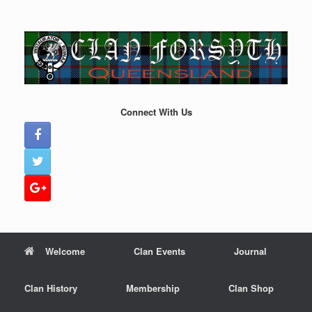
Skip
to
content
Connect With Us
Welcome
Clan Events
Journal
Clan History
Membership
Clan Shop