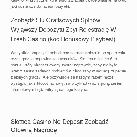
jaki dostarcza do faceta rozrywki.
Zdobądź Stu Gratisowych Spinów
Wyjąwszy Depozytu Zbyt Rejestrację W
Fresh Casino (kod Bonusowy Playbest)
Wszystkie propozycji pobudzone są mechanicznie po spełnieniu
przez gracza odpowiednich warunków. Slottica dziesięć € to
bonus, który skonstruowany został naprawdę, żeby nie było
wraz z zanim żadnych problemów, chociażby w sytuacji zupełnie
zielonych graczy. Ale oczywiście za każdym razem może
wystąpić jakiś kłopot fachowy, na przykład wraz z połączeniem
internetowym bądź witryną samego kasyna.
Slottica Casino No Deposit Zdobądź
Główną Nagrodę