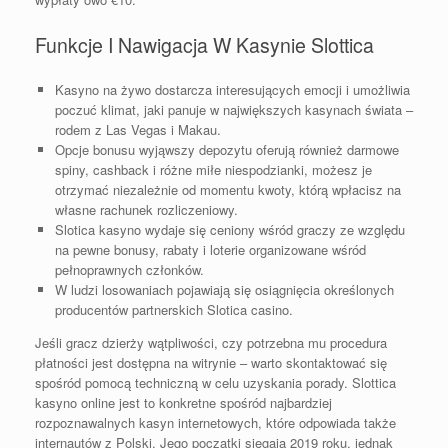
Funkcje I Nawigacja W Kasynie Slottica
Kasyno na żywo dostarcza interesujących emocji i umożliwia
poczuć klimat, jaki panuje w największych kasynach świata –
rodem z Las Vegas i Makau.
Opcje bonusu wyjąwszy depozytu oferują również darmowe
spiny, cashback i różne miłe niespodzianki, możesz je
otrzymać niezależnie od momentu kwoty, którą wpłacisz na
własne rachunek rozliczeniowy.
Slotica kasyno wydaje się ceniony wśród graczy ze względu
na pewne bonusy, rabaty i loterie organizowane wśród
pełnoprawnych członków.
W ludzi losowaniach pojawiają się osiągnięcia określonych
producentów partnerskich Slotica casino.
Jeśli gracz dzierży wątpliwości, czy potrzebna mu procedura
płatności jest dostępna na witrynie – warto skontaktować się
spośród pomocą techniczną w celu uzyskania porady. Slottica
kasyno online jest to konkretne spośród najbardziej
rozpoznawalnych kasyn internetowych, które odpowiada także
internautów z Polski. Jego początki sięgają 2019 roku, jednak