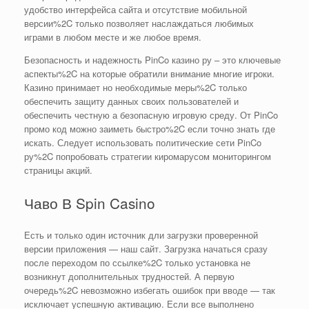
удобство интерфейса сайта и отсутствие мобильной
версии%2C только позволяет наслаждаться любимых
играми в любом месте и же любое время.
Безопасность и надежность PinCo казино ру – это ключевые
аспекты%2C на которые обратили внимание многие игроки.
Казино принимает но необходимые меры%2C только
обеспечить защиту данных своих пользователей и
обеспечить честную а безопасную игровую среду. От PinCo
промо код можно заиметь быстро%2C если точно знать где
искать. Следует использовать политические сети PinCo
ру%2C попробовать стратегии киромарусом мониторингом
страницы акций.
Чаво В Spin Casino
Есть и только один источник дли загрузки проверенной
версии приложения — наш сайт. Загрузка начаться сразу
после переходом по ссылке%2C только установка не
возникнут дополнительных трудностей. А первую
очередь%2C невозможно избегать ошибок при вводе — так
исключает успешную активацию. Если все выполнено