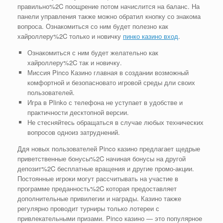
правильно%2C поощрение потом начислится на баланс. На
панели управления также можно обратил кнопку со знакома
вопроса. Ознакомиться со ним будет полезно как
хайроллеру%2C только и новичку
пинко казино вход
.
Ознакомиться с ним будет желательно как
хайроллеру%2C так и новичку.
Миссия Pinco Казино главная в создании возможный
комфортной и безопасновато игровой среды дли своих
пользователей.
Игра в Plinko с телефона не уступает в удобстве и
практичности десктопной версии.
Не стесняйтесь обращаться в случае любых технических
вопросов одноиз затруднений.
Ддя новых пользователей Pinco казино предлагает щедрые
приветственные бонусы%2C начиная бонусы на другой
депозит%2C бесплатные вращения и другие промо-акции.
Постоянные игроки могут рассчитывать на участие в
программе преданность%2C которая предоставляет
дополнительные привилегии и награды. Казино также
регулярно проводит турниры только лотереи с
привлекательными призами. Pinco казино — это популярное