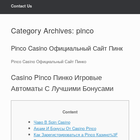
Contact Us
Category Archives:
pinco
Pinco Casino Официальный Сайт Пинк
Pinco Casino Официальный Сайт Пинко
Casino Pinco Пинко Игровые
Автоматы С Лучшими Бонусами
Content
Чаво В Spin Casino
Акции И Бонусы От Casino Pinco
Как Зарегистрироваться а Pinco Казино%3F