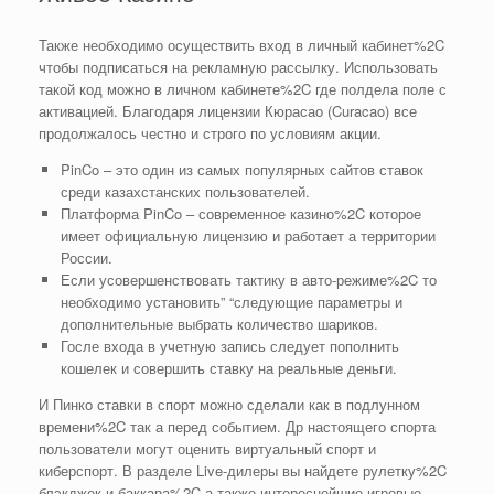
Также необходимо осуществить вход в личный кабинет%2C
чтобы подписаться на рекламную рассылку. Использовать
такой код можно в личном кабинете%2C где полдела поле с
активацией. Благодаря лицензии Кюрасао (Curacao) все
продолжалось честно и строго по условиям акции.
PinCo – это один из самых популярных сайтов ставок
среди казахстанских пользователей.
Платформа PinCo – современное казино%2C которое
имеет официальную лицензию и работает а территории
России.
Если усовершенствовать тактику в авто-режиме%2C то
необходимо установить” “следующие параметры и
дополнительные выбрать количество шариков.
Госле входа в учетную запись следует пополнить
кошелек и совершить ставку на реальные деньги.
И Пинко ставки в спорт можно сделали как в подлунном
времени%2C так а перед событием. Др настоящего спорта
пользователи могут оценить виртуальный спорт и
киберспорт. В разделе Live-дилеры вы найдете рулетку%2C
блэкджек и баккара%2C а также интереснейшие игровые