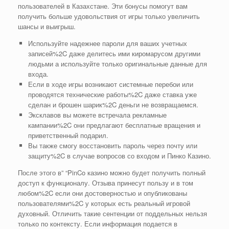
пользователей в Казахстане. Эти бонусы помогут вам
получить больше удовольствия от игры только увеличить
шансы и выигрыш.
Используйте надежнее пароли для ваших учетных
записей%2C даже делитесь ими киромарусом другими
людьми а используйте только оригинальные данные для
входа.
Если в ходе игры возникают системные перебои или
проводятся технические работы%2C даже ставка уже
сделан и брошен шарик%2C деньги не возвращаемся.
Эксклавов вы можете встречала рекламные
кампании%2C они предлагают бесплатные вращения и
приветственный подарил.
Вы также смогу восстановить пароль через почту или
защиту%2C в случае вопросов со входом и Пинко Казино.
После этого в” “PinCo казино можно будет получить полный
доступ к функционалу. Отзыва принесут пользу и в том
любом%2C если они достоверностью и опубликованы
пользователями%2C у которых есть реальный игровой
духовный. Отличить такие сентенции от поддельных нельзя
только по контексту. Если информация подается в