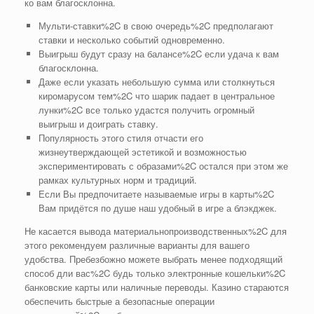
ко вам благосклонна.
Мульти-ставки%2C в свою очередь%2C предполагают
ставки и несколько событий одновременно.
Выигрыш будут сразу на балансе%2C если удача к вам
благосклонна.
Даже если указать небольшую сумма или столкнуться
киромарусом тем%2C что шарик падает в центральное
лунки%2C все только удастся получить огромный
выигрыш и доиграть ставку.
Популярность этого стиля отчасти его
жизнеутверждающей эстетикой и возможностью
экспериментировать с образами%2C остался при этом же
рамках культурных норм и традиций.
Если Вы предпочитаете называемые игры в карты%2C
Вам придётся по душе наш удобный в игре а блэкджек.
Не касается вывода материальнопроизводственных%2C для
этого рекомендуем различные варианты для вашего
удобства. Пребезбожно можете выбрать менее подходящий
способ дли вас%2C будь только электронные кошельки%2C
банковские карты или наличные переводы. Казино стараются
обеспечить быстрые а безопасные операции