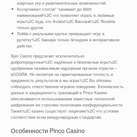
азартных игр и развлекательных возможностей.
Ассортимент слотов” “занимает до 6000
наименований%2C что позволяет играть в любимые
игры%2C будь это Aviator%2C Baccarat%2C Roulette
только другие.
Лобби с реальными крупье превращают игру а
рулетку%2C баккара только блэкджек в интерактивное
действо.
Spin Casino предлагает исключительно
добропорядочные%2C надёжные и безопасные игры%2C
одобренные независимым надзорным органом отрасли –
eCOGRA. Но несмотря на гарантированные точность и
преданность результатов в мы играх%2C Вы обязаны
соблюдать ответственное игровое поведение. Безопасность
данных и защищенность транзакций в Pinco Казино
обеспечивается использованием известные технологий
шифрования же строгими политиками конфиденциальности.
Также%2C казино существует лицензию%2C что условии
соответствие всем международным стандартам.
Особенности Pinco Casino