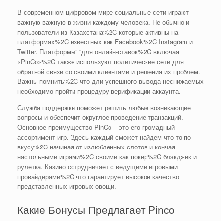
В современном цифровом мире социальные сети играют
важную важную в жизни каждому человека. Не обычно и
пользователи из Казахстана%2C которые активны на
платформах%2C известных как Facebook%2C Instagram и
Twitter. Платформы” “для онлайн-ставок%2C включая
«PinCo»%2C также используют политические сети для
обратной связи со своими клиентами и решения их проблем.
Важны помнить%2C что дли успешного вывода неснижаемых
необходимо пройти процедуру верификации аккаунта.
Служба поддержки поможет решить любые возникающие
вопросы и обеспечит округлое проведение транзакций.
Основное преимущество PinCo – это его громадный
ассортимент игр. Здесь каждый сможет найдем что-то по
вкусу%2C начиная от излюбленных слотов и кончая
настольными играми%2C своими как покер%2C блэкджек и
рулетка. Казино сотрудничает с ведущими игровыми
провайдерами%2C что гарантирует высокое качество
представленных игровых овощи.
Какие Бонусы Предлагает Pinco