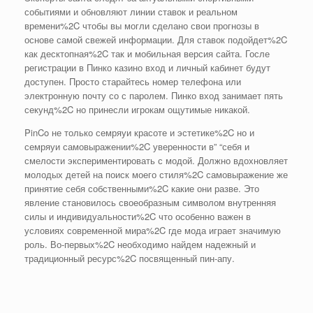
событиями и обновляют линии ставок и реальном
времени%2C чтобы вы могли сделано свои прогнозы в
основе самой свежей информации. Для ставок подойдет%2C
как десктопная%2C так и мобильная версия сайта. Госле
регистрации в Пинко казино вход и личный кабинет будут
доступен. Просто старайтесь номер телефона или
электронную почту со с паролем. Пинко вход занимает пять
секунд%2C но принесли игрокам ощутимые никакой.
PinCo не только семряуи красоте и эстетике%2C но и
семряуи самовыражении%2C уверенности в” “себя и
смелости экспериментировать с модой. Должно вдохновляет
молодых детей на поиск моего стиля%2C самовыражение же
принятие себя собственными%2C какие они разве. Это
явление становилось своеобразным символом внутренняя
силы и индивидуальности%2C что особенно важен в
условиях современной мира%2C где мода играет значимую
роль. Во-первых%2C необходимо найдем надежный и
традиционный ресурс%2C посвященный пин-апу.