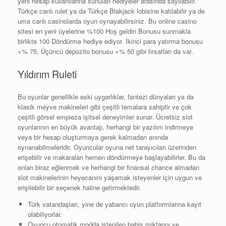
yeni hesap kullanılarına sunulan hediyeler arasında sayılabilir.
Türkçe canlı rulet ya da Türkçe Blakjack lobisine katılabilir ya de
uma canlı casinolarda oyun oynayabilirsiniz. Bu online casino
sitesi en yeni üyelerine %100 Hoş geldin Bonusu sunmakla
birlikte 100 Döndürme hediye ediyor. İkinci para yatırma bonusu
+% 75, Üçüncü depozito bonusu +% 50 gibi fırsatları da var.
Yıldırım Ruleti
Bu oyunlar genellikle eski uygarlıklar, fantezi dünyaları ya da
klasik meyve makineleri gibi çeşitli temalara sahiptir ve çok
çeşitli görsel empieza işitsel deneyimler sunar. Ücretsiz slot
oyunlarının en büyük avantajı, herhangi bir yazılım indirmeye
veya bir hesap oluşturmaya gerek kalmadan anında
oynanabilmeleridir. Oyuncular oyuna net tarayıcıları üzerinden
erişebilir ve makaraları hemen döndürmeye başlayabilirler. Bu da
onları biraz eğlenmek ve herhangi bir finansal chance almadan
slot makinelerinin heyecanını yaşamak isteyenler için uygun ve
erişilebilir bir seçenek haline getirmektedir.
Türk vatandaşları, yine de yabancı oyun platformlarına kayıt
olabiliyorlar.
Oyuncu otomatik modda istenilen bahis miktarını ve