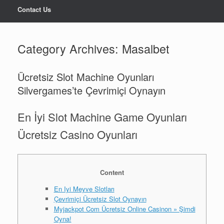
Contact Us
Category Archives:
Masalbet
Ücretsiz Slot Machine Oyunları
Silvergames’te Çevrimiçi Oynayın ️
En İyi Slot Machine Game Oyunları
Ücretsiz Casino Oyunları
Content
En Iyi Meyve Slotları
Çevrimiçi Ücretsiz Slot Oynayın
Myjackpot Com Ücretsiz Online Casinon » Şimdi
Oyna!