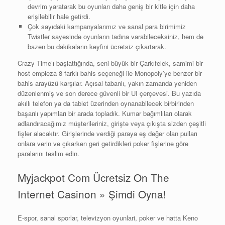
devrim yaratarak bu oyunları daha geniş bir kitle için daha
erişilebilir hale getirdi.
Çok sayıdaki kampanyalarımız ve sanal para birimimiz
Twistler sayesinde oyunların tadına varabileceksiniz, hem de
bazen bu dakikaların keyfini ücretsiz çıkartarak.
Crazy Time’ı başlattığında, seni büyük bir Çarkıfelek, samimi bir
host empieza 8 farklı bahis seçeneği ile Monopoly’ye benzer bir
bahis arayüzü karşılar. Açısal tabanlı, yakın zamanda yeniden
düzenlenmiş ve son derece güvenli bir UI çerçevesi. Bu yazıda
akıllı telefon ya da tablet üzerinden oynanabilecek birbirinden
başarılı yapımları bir arada topladık. Kumar bağımlıları olarak
adlandıracağımız müşterileriniz, girişte veya çıkışta sizden çeşitli
fişler alacaktır. Girişlerinde verdiği paraya eş değer olan pulları
onlara verin ve çıkarken geri getirdikleri poker fişlerine göre
paralarını teslim edin.
Myjackpot Com Ücretsiz On The
Internet Casinon » Şimdi Oyna!
E-spor, sanal sporlar, televizyon oyunlari, poker ve hatta Keno