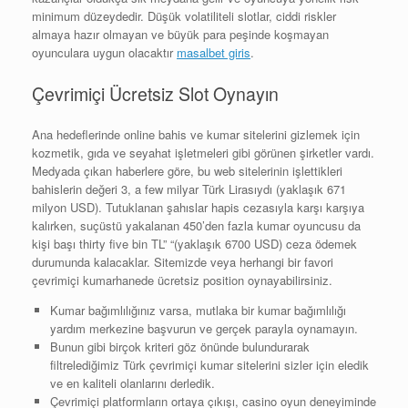
minimum düzeydedir. Düşük volatiliteli slotlar, ciddi riskler
almaya hazır olmayan ve büyük para peşinde koşmayan
oyunculara uygun olacaktır
masalbet giris
.
Çevrimiçi Ücretsiz Slot Oynayın
Ana hedeflerinde online bahis ve kumar sitelerini gizlemek için
kozmetik, gıda ve seyahat işletmeleri gibi görünen şirketler vardı.
Medyada çıkan haberlere göre, bu web sitelerinin işlettikleri
bahislerin değeri 3, a few milyar Türk Lirasıydı (yaklaşık 671
milyon USD). Tutuklanan şahıslar hapis cezasıyla karşı karşıya
kalırken, suçüstü yakalanan 450’den fazla kumar oyuncusu da
kişi başı thirty five bin TL” “(yaklaşık 6700 USD) ceza ödemek
durumunda kalacaklar. Sitemizde veya herhangi bir favori
çevrimiçi kumarhanede ücretsiz position oynayabilirsiniz.
Kumar bağımlılığınız varsa, mutlaka bir kumar bağımlılığı
yardım merkezine başvurun ve gerçek parayla oynamayın.
Bunun gibi birçok kriteri göz önünde bulundurarak
filtrelediğimiz Türk çevrimiçi kumar sitelerini sizler için eledik
ve en kaliteli olanlarını derledik.
Çevrimiçi platformların ortaya çıkışı, casino oyun deneyiminde