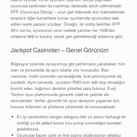
oyuncular tarafından da inanılmaz derecede tercih edilmektedir.
RTP (Oyuncuya Dönüş) – uzun geri ödemede slot makinelerinde
empieza diğer kumarhane kumar oyunlarında oyunculara iade
edilen teorik paranın yüzdesi. Örneğin, bir slotta belirtilen RTP
95% ise bu, oyuncunun uzun vadede yatırılan her 100$’dan
ortalama 95$’ını kazanç olarak geri getirebileceği anlamına gelir.
Jackpot Casinoları – Genel Görünüm
Bilgisayar üzerinde oynuyormuş gibi performans yakalarken; tüm
oran ve bonuslarda da aynı tutarlar söz konusudur. Bazı
casinolar, mobil üzerinden oynandığında, özel promosyonlar da
sunabilir. Aynı zamanda, oyunların RNG’sinin adil olup olmadığını
kontrol eden, bağımsız denetim şirketleri para bulunur. Evet,
Torofun oyun platformunda güvenlik ciddi bir şekilde ele
alınmaktadır. Veriler, güvenilir bir oyun deneyimi yaşaman için
koruma önlemleri ve şifreleme yöntemleri ile korunmaktadır.
En iyi sembollerin hangisi olduğunu bilir ve slotun herhangi bir
özelliği ya da added bonus turu sunup sunmadığını buradan
görebilirsiniz.
Oyuncular bazen canlı on line casino stüdyosunun rahatsız