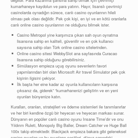
değildir. Para kazanma şansına sahip olmak için çevrimiçi
kumarhaneye kaydolun ve para yatırın. Hayır, lisanslı çevrimiçi
casinolarda oynadığın sürece, canlı casino oyunlarının hileli
olması pek olası değildir. Pek çok kişi, en iyi ve en kötü oranlarla
canlı online casino oyunlarının ne olduğunu bilmek ister.
Casino Metropol yine karşımıza çıkan sah oyun oynatma
lisansına sahip en kaliteli, güvenilir ve en çok kullanıcı
sayısına sahip olan Türk online casino sitelerinden.
Online casino sitesi WebbySlot ana sayfasında Curacao
lisansına sahip olduğunu görebilirsiniz.
Simülasyon empieza uçuş oyunu sevenlerin favori
yapımlarından biri olan Microsoft Air travel Simulator pek çok
kişinin ilgisini çekiyor.
İlk başta her eine kadar az oyunla kullanıcıların karşısına
çıksanız da, giderek” “kumarhanenizi geliştirin ve en yeni
oyunları bünyenize katın.
Kuralları, oranları, stratejileri ve ödeme sistemleri ile tanımlanırlar
ve her biri kendine özgü bir heyecan ve heyecan markası sunar.
Dünyanın en popüler canlı casino oyunu Insane Time’dır ve onu
Yıldırım Ruleti, Monopoly Big Baller, Dream Catcher ve Huge Ball
100x takip etmektedir. Blackjack empieza bakara gibi geleneksel
casino oyunları ve bu oyunların çeşitleri, dünya çapındaki