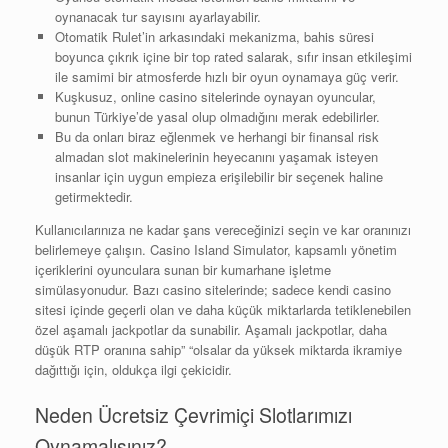
oynanacak tur sayısını ayarlayabilir.
Otomatik Rulet’in arkasındaki mekanizma, bahis süresi
boyunca çıkrık içine bir top rated salarak, sıfır insan etkileşimi
ile samimi bir atmosferde hızlı bir oyun oynamaya güç verir.
Kuşkusuz, online casino sitelerinde oynayan oyuncular,
bunun Türkiye’de yasal olup olmadığını merak edebilirler.
Bu da onları biraz eğlenmek ve herhangi bir finansal risk
almadan slot makinelerinin heyecanını yaşamak isteyen
insanlar için uygun empieza erişilebilir bir seçenek haline
getirmektedir.
Kullanıcılarınıza ne kadar şans vereceğinizi seçin ve kar oranınızı
belirlemeye çalışın. Casino Island Simulator, kapsamlı yönetim
içeriklerini oyunculara sunan bir kumarhane işletme
simülasyonudur. Bazı casino sitelerinde; sadece kendi casino
sitesi içinde geçerli olan ve daha küçük miktarlarda tetiklenebilen
özel aşamalı jackpotlar da sunabilir. Aşamalı jackpotlar, daha
düşük RTP oranına sahip” “olsalar da yüksek miktarda ikramiye
dağıttığı için, oldukça ilgi çekicidir.
Neden Ücretsiz Çevrimiçi Slotlarımızı
Oynamalısınız?