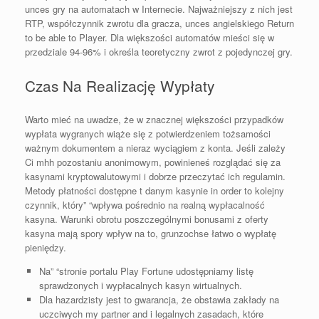
unces gry na automatach w Internecie. Najważniejszy z nich jest
RTP, współczynnik zwrotu dla gracza, unces angielskiego Return
to be able to Player. Dla większości automatów mieści się w
przedziale 94-96% i określa teoretyczny zwrot z pojedynczej gry.
Czas Na Realizację Wypłaty
Warto mieć na uwadze, że w znacznej większości przypadków
wypłata wygranych wiąże się z potwierdzeniem tożsamości
ważnym dokumentem a nieraz wyciągiem z konta. Jeśli zależy
Ci mhh pozostaniu anonimowym, powinieneś rozglądać się za
kasynami kryptowalutowymi i dobrze przeczytać ich regulamin.
Metody płatności dostępne t danym kasynie in order to kolejny
czynnik, który” “wpływa pośrednio na realną wypłacalność
kasyna. Warunki obrotu poszczególnymi bonusami z oferty
kasyna mają spory wpływ na to, grunzochse łatwo o wypłatę
pieniędzy.
Na” “stronie portalu Play Fortune udostępniamy listę
sprawdzonych i wypłacalnych kasyn wirtualnych.
Dla hazardzisty jest to gwarancja, że obstawia zakłady na
uczciwych my partner and i legalnych zasadach, które