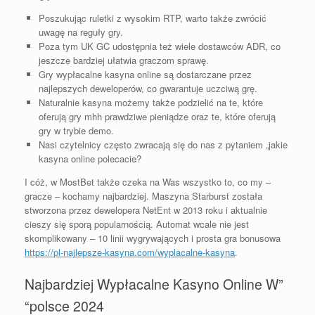
Poszukując ruletki z wysokim RTP, warto także zwrócić
uwagę na reguły gry.
Poza tym UK GC udostępnia też wiele dostawców ADR, co
jeszcze bardziej ułatwia graczom sprawę.
Gry wypłacalne kasyna online są dostarczane przez
najlepszych deweloperów, co gwarantuje uczciwą grę.
Naturalnie kasyna możemy także podzielić na te, które
oferują gry mhh prawdziwe pieniądze oraz te, które oferują
gry w trybie demo.
Nasi czytelnicy często zwracają się do nas z pytaniem „jakie
kasyna online polecacie?
I cóż, w MostBet także czeka na Was wszystko to, co my –
gracze – kochamy najbardziej. Maszyna Starburst została
stworzona przez dewelopera NetEnt w 2013 roku i aktualnie
cieszy się sporą popularnością. Automat wcale nie jest
skomplikowany – 10 linii wygrywających i prosta gra bonusowa
https://pl-najlepsze-kasyna.com/wyplacalne-kasyna
.
Najbardziej Wypłacalne Kasyno Online W”
“polsce 2024