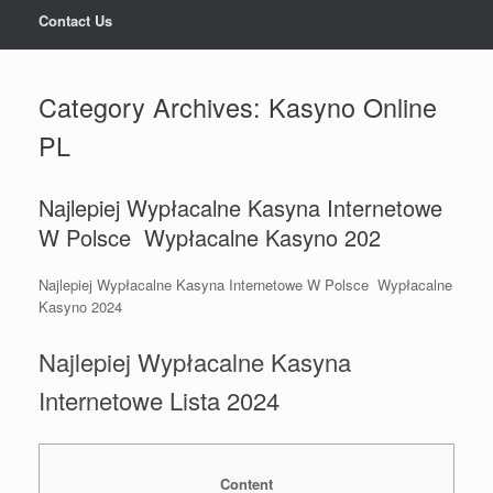
Contact Us
Category Archives:
Kasyno Online
PL
Najlepiej Wypłacalne Kasyna Internetowe
W Polsce ️ Wypłacalne Kasyno 202
Najlepiej Wypłacalne Kasyna Internetowe W Polsce ️ Wypłacalne
Kasyno 2024
Najlepiej Wypłacalne Kasyna
Internetowe Lista 2024
Content