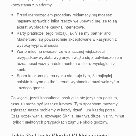
korzystania z platformy.
Przed rozpoczęciem procedury reklamacyjnej możesz
najpierw sprawdzić kilka rzeczy we upewnić się, że to są
akurat wypłacalne kasyna internetowe.
Karty płatnicze, tego rodzaju jak Visa my partner and i
Mastercard, są powszechnie akceptowane w kasynach z
wysoką wypłacalnością.
Warto mieć na uwadze, że w znacznej większości
przypadków wypłata wygranych wiąże się z potwierdzeniem
tożsamości ważnym dokumentem a nieraz wyciągiem z
konta.
Spora konkurencja na rynku skutkuje tym, że najlepiej
polskie kasyno on the internet wypłacalne musi walczyć o
każdego gracza.
Co więcej, jeżeli konsultanci posługują się językiem polskim,
czas 10 może być jeszcze krótszy. Tym sposobem możemy
zgłaszać nasze problemy w każdy dzień i um każdej porze.
Czas oczekiwania, używając Skrilla, nie trwa dłużej niż 15 minut
i tylko t niektórych przypadkach zajmuje około godziny.
Jakie Są Limity Wypłat W Najszybciej