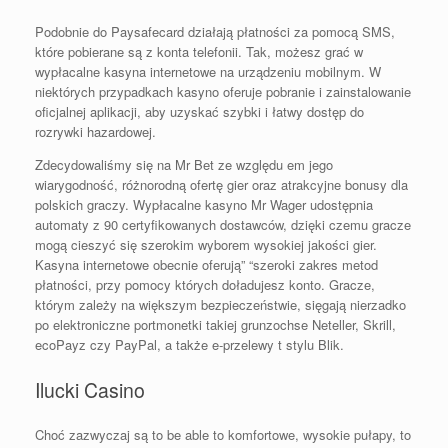
Podobnie do Paysafecard działają płatności za pomocą SMS,
które pobierane są z konta telefonii. Tak, możesz grać w
wypłacalne kasyna internetowe na urządzeniu mobilnym. W
niektórych przypadkach kasyno oferuje pobranie i zainstalowanie
oficjalnej aplikacji, aby uzyskać szybki i łatwy dostęp do
rozrywki hazardowej.
Zdecydowaliśmy się na Mr Bet ze względu em jego
wiarygodność, różnorodną ofertę gier oraz atrakcyjne bonusy dla
polskich graczy. Wypłacalne kasyno Mr Wager udostępnia
automaty z 90 certyfikowanych dostawców, dzięki czemu gracze
mogą cieszyć się szerokim wyborem wysokiej jakości gier.
Kasyna internetowe obecnie oferują” “szeroki zakres metod
płatności, przy pomocy których doładujesz konto. Gracze,
którym zależy na większym bezpieczeństwie, sięgają nierzadko
po elektroniczne portmonetki takiej grunzochse Neteller, Skrill,
ecoPayz czy PayPal, a także e-przelewy t stylu Blik.
Ilucki Casino
Choć zazwyczaj są to be able to komfortowe, wysokie pułapy, to