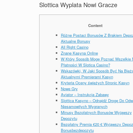
Slottica Wyplata Nowi Gracze
Content
Różne Postaci Bonusów Z Brakiem Depoz
Aktualne Bonusy
All Right Casino
Znane Kasyna Online
W Który Sposób Mogę Poznać Wszelkie 
Płatności W Slotica Casino?
Wskazówki, W Jaki Sposób Być Na Bież
Aktualnymi Premierami Kasyn
Kryteria Oceny świeżych Stronic Kasyn
Nowe Gry
Aviator – Instrukcja Zabawy
Slottica Kasyno – Odnajdź Drogę Do Odw
Niesamowitych Wygranych
Minusy Bezpłatnych Bonusów Wyjąwszy
Depozytu
Bezpłatny Premia €20 € Wyjąwszy Depozyt
Bonusbezdepozytu