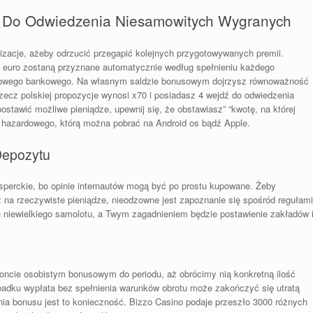
ę Do Odwiedzenia Niesamowitych Wygranych
zacje, ażeby odrzucić przegapić kolejnych przygotowywanych premii.
u euro zostaną przyznane automatycznie według spełnieniu każdego
ankowego bankowego. Na własnym saldzie bonusowym dojrzysz równoważność
zecz polskiej propozycje wynosi x70 i posiadasz 4 wejdź do odwiedzenia
 postawić możliwe pieniądze, upewnij się, że obstawiasz” “kwotę, na której
ubu hazardowego, którą można pobrać na Android os bądź Apple.
Depozytu
sperckie, bo opinie internautów mogą być po prostu kupowane. Żeby
ądź na rzeczywiste pieniądze, nieodzowne jest zapoznanie się spośród regułami
otu niewielkiego samolotu, a Twym zagadnieniem będzie postawienie zakładów 
cie osobistym bonusowym do periodu, aż obrócimy nią konkretną ilość
adku wypłata bez spełnienia warunków obrotu może zakończyć się utratą
nia bonusu jest to konieczność. Bizzo Casino podaje przeszło 3000 różnych