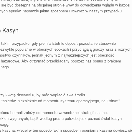
się być dostępna na oficjalnej stronie www do odwiedzenia wglądu w każdej
atnych spinów, naprawdę jakim sposobem i również w naszym przypadku
n Kasyn
akim przypadku, gdy premia istotnie deposit pozostanie stosownie
niezwykle popularne w obecnych epokach i przyciągają graczy wraz z różnych
nóstwo czynników, jednak jednym z najważniejszych jest obecność
y hazardowe. Aby otrzymać przedkładany poprzez nas bonus z brakiem
lnego.
zy kwotę dziesięć €, by móc wypłacić swe środki.
 tabletów, niezależnie od momentu systemu operacyjnego, na którym”
efonu i e-mail zależy od momentu wewnętrznej strategii casino.
elkich wygranych, bądź według prostu potrzebujesz poznać świat kasyn
uwagę.
ę kasyna, więcej w ten sposób jakim sposobem oceniamy kasyna dowiesz si