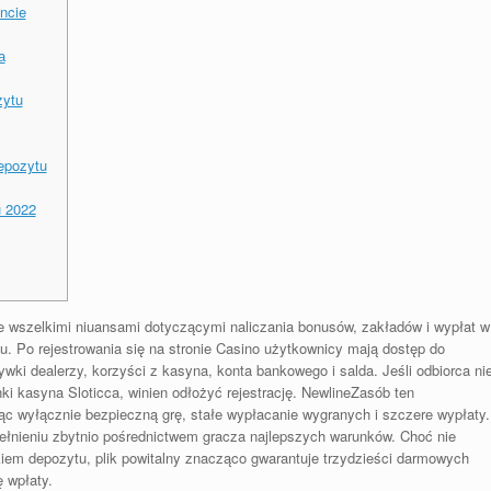
ncie
а
zytu
epozytu
u 2022
wszelkimi niuansami dotyczącymi naliczania bonusów, zakładów i wypłat w
alu. Po rejestrowania się na stronie Casino użytkownicy mają dostęp do
wki dealerzy, korzyści z kasyna, konta bankowego i salda. Jeśli odbiorca ni
ki kasyna Sloticca, winien odłożyć rejestrację. NewlineZasób ten
ąc wyłącznie bezpieczną grę, stałe wypłacanie wygranych i szczere wypłaty.
łnieniu zbytnio pośrednictwem gracza najlepszych warunków. Choć nie
iem depozytu, plik powitalny znacząco gwarantuje trzydzieści darmowych
ę wpłaty.