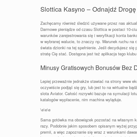
Slottica Kasyno – Odnajdź Drog
Zachęcamy również śledzić używane przez nas aktuali
Darmowe pieniądze od czasu Slottica w postaci 10-ci
warunków zarejestrowania się i weryfikacji konta b
w wybranej walucie, to znaczy np. Warunek ruchu na r
świata dzionki na tej spełnienie. Jeśli decydujesz się
stratę Cię stać. Dostępna jest też aplikacja tego kl
Minusy Gratisowych Bonusów Bez 
Lepiej przeważnie jednakże stawiać na strony www ek
oczywiście podjąć się gry, lub jest to na wirtualne b
slota Aviator. Całość rozrywki bazuje na symulacji l
katalogów wypłacenie, nim machina wyląduje.
\e\e\e
Sama gotówka ma obowiązek pozostać na własnym kon
razy. Podobnie jakim sposobem opisanym wyżej przyp
premii, a więc zapoznanie się wraz z warunkami dawa