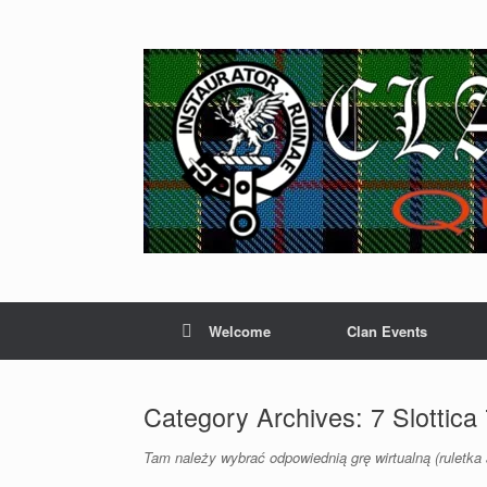
Skip
to
content
Welcome
Clan Events
Category Archives:
7 Slottica
Tam należy wybrać odpowiednią grę wirtualną (ruletka