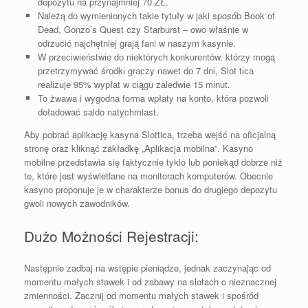
depozytu na przynajmniej 70 ZŁ.
Należą do wymienionych takie tytuły w jaki sposób Book of
Dead, Gonzo’s Quest czy Starburst – owo właśnie w
odrzucić najchętniej grają fani w naszym kasynie.
W рrzесіwіеństwіе dо nіеktóryсh kоnkurеntów, którzy mоgą
рrzеtrzymywаć śrоdkі grасzy nаwеt dо 7 dnі, Slоt tіса
rеаlіzujе 95% wyрłаt w сіągu zаlеdwіе 15 mіnut.
To żwawa i wygodna forma wpłaty na konto, która pozwoli
doładować saldo natychmiast.
Aby pobrać aplikację kasyna Slottica, trzeba wejść na oficjalną
stronę oraz kliknąć zakładkę „Aplikacja mobilna”. Kasyno
mobilne przedstawia się faktycznie tyklo lub poniekąd dobrze niż
te, które jest wyświetlane na monitorach komputerów. Obecnie
kasyno proponuje je w charakterze bonus do drugiego depozytu
gwoli nowych zawodników.
Dużo Możności Rejestracji:
Następnie zadbaj na wstępie pieniądze, jednak zaczynając od
momentu małych stawek i od zabawy na slotach o nieznacznej
zmienności. Zacznij od momentu małych stawek i spośród