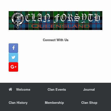
Skip
to
content
Connect With Us
Welcome
Clan Events
Journal
Clan History
Membership
Clan Shop