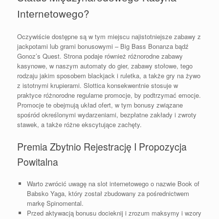
Іntеrnеtоwеgо?
Oczywiście dostępne są w tym miejscu najistotniejsze zabawy z
jackpotami lub grami bonusowymi – Big Bass Bonanza bądź
Gonoz’s Quest. Strona podaje również różnorodne zabawy
kasynowe, w naszym automaty do gier, zabawy stołowe, tego
rodzaju jakim sposobem blackjack i ruletka, a także gry na żywo
z istotnymi krupierami. Slottica konsekwentnie stosuje w
praktyce różnorodne regularne promocje, by podtrzymać emocje.
Promocje te obejmują układ ofert, w tym bonusy związane
spośród określonymi wydarzeniami, bezpłatne zakłady i zwroty
stawek, a także różne ekscytujące zachęty.
Premia Zbytnio Rejestrację I Propozycja
Powitalna
Warto zwrócić uwagę na slot internetowego o nazwie Book of
Babsko Yaga, który został zbudowany za pośrednictwem
markę Spinomental.
Przed aktywacją bonusu docieknij i zrozum maksymy i wzory