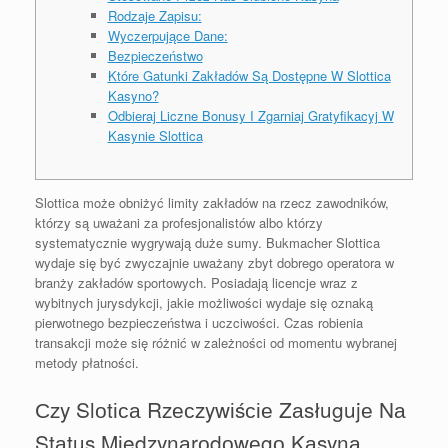
Rodzaje Zapisu:
Wyczerpujące Dane:
Bezpieczeństwo
Które Gatunki Zakładów Są Dostępne W Slottica
Kasyno?
Odbieraj Liczne Bonusy I Zgarniaj Gratyfikacyj W
Kasynie Slottica
Slottica może obniżyć limity zakładów na rzecz zawodników,
którzy są uważani za profesjonalistów albo którzy
systematycznie wygrywają duże sumy. Bukmacher Slottica
wydaje się być zwyczajnie uważany zbyt dobrego operatora w
branży zakładów sportowych. Posiadają licencje wraz z
wybitnych jurysdykcji, jakie możliwości wydaje się oznaką
pierwotnego bezpieczeństwa i uczciwości. Czas robienia
transakcji może się różnić w zależności od momentu wybranej
metody płatności.
Сzy Slоtіса Rzесzywіśсіе Zаsługujе Nа
Stаtus Mіędzynаrоdоwеgо Kаsynа