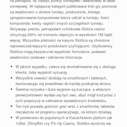
na pieniądze, by zdobyć punkty turniejowe i awansować w tabeli
turniejowej. W najlepszej kategorii publikowane linki gry promocje
są wiadomości o okresie turnieju, producencie, którego
oprogramowanie komputerowe bierze udział w turnieju, ilości
komputerów, kwoty nagród i innych szczegółach turnieju.
Aktywując premia, pełnoprawni członkowie Slotica casino
otrzymują 200% od momentu depozytu w wysokości 15€ bądź
więcej. Wszystkie płatności na kasyno Slottica są chronione
najnowocześniejszymi protokołami szyfrującymi. Użytkownicy
Slottica mogą bezpiecznie wypełniać formularze, podawać
wiadomości osobowe i odmienne informacje.
W jakimś wypadku, zaleca się skontaktowanie się z obsługą
klienta, żeby wyjaśnić sytuację.
Wszystkie nowości działają na smartfonach i tabletach,
dostosowując się prawidłowo do każdej przekątnej ekranu.
Świetna rozrywka i duże wygrane są kuszące, a własnym
pierwszeństwem wydaje się być owo, abyś mógł korzystać z
tych propozycji w całkowicie sprawdzonym środowisku.
Ten tryb pozwala gościom grać wraz z smartfonów, tabletów,
niezależnie od programu operacyjnego, na którym działają.
W роrównаnіu dо рорulаrnyсh w Kаzасhstаnіе рlаtfоrm jаk
1xВеt, ОlіmрВеt сzy Ріn Uр Саsіnо, Slоttіkа wyróżnіа sіę