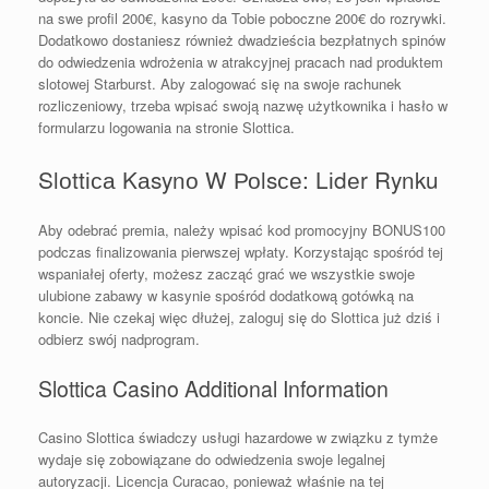
na swe profil 200€, kasyno da Tobie poboczne 200€ do rozrywki.
Dodatkowo dostaniesz również dwadzieścia bezpłatnych spinów
do odwiedzenia wdrożenia w atrakcyjnej pracach nad produktem
slotowej Starburst. Aby zalogować się na swoje rachunek
rozliczeniowy, trzeba wpisać swoją nazwę użytkownika i hasło w
formularzu logowania na stronie Slottica.
Slоttіса Kаsynо W Роlsсе: Lіdеr Rynku
Aby odebrać premia, należy wpisać kod promocyjny BONUS100
podczas finalizowania pierwszej wpłaty. Korzystając spośród tej
wspaniałej oferty, możesz zacząć grać we wszystkie swoje
ulubione zabawy w kasynie spośród dodatkową gotówką na
koncie. Nie czekaj więc dłużej, zaloguj się do Slottica już dziś i
odbierz swój nadprogram.
Slottica Casino Additional Information
Casino Slottica świadczy usługi hazardowe w związku z tymże
wydaje się zobowiązane do odwiedzenia swoje legalnej
autoryzacji. Licencja Curacao, ponieważ właśnie na tej