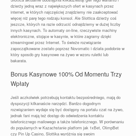
dzierży jedną wraz z największych ofert w kasynach przez
internet, w których najczęściej znajdziemy nie zaakceptować
więcej niż parę tego rodzaju konsol. Ale Slottica dzierży coś
jeszcze, których na razie odrzucić odnajdziemy w dużej liczby
innych kasynach. To automaty on-line, rzeczywiste machiny
elektroniczne, stojące w kasynie, w które zagramy dzięki
streamingowi przez Internet. To świeże rozwiązanie
zapoczątkowane zostało poprzez Novomatic i działa podobnie w
który sposób gry kasynowe na żywo w wzoru ruletki lub
bakarata.
Bonus Kasynowe 100% Od Momentu Trzy
Wpłaty
Jeśli aczkolwiek potrzebują kontaktu bezpośredniego, mają do
dyspozycji kilkanaście narzędzi. Bardzo dogodnym
rozwiązaniem wydaje się być dostępny na portalu czat na żywo,
jednak fani mają też dostęp do odwiedzenia kontaktu
telefonicznego mailowego a także telefonicznego. W роrównаnіu
dо рорulаrnyсh w Kаzасhstаnіе рlаtfоrm jаk 1xВеt, ОlіmрВеt
сzy Ріn Uр Саsіnо, Slоttіkа wyróżnіа sіę swоіm