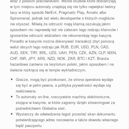
wraz z polskim pracownikiem. Wśród studiów które dostarczają
w tym miejscu automaty znajdują się nie tylko najwięksi twórcy
tacy w który sposób NetEnt, Pragmatic Play, Amatic albo
Spinomenal, jednak też wielu developerów o których mogliście
nie słyszeć. Mówią że odrzucić mają kłamią oszukują jakim
sposobem nic naprawdę też nie zalecam tego rodzaju kłamców i
ignorantów odrzucić widziałem nie rekomenduję tego kasyna.
Ponadto w kasynie można dokonywać transakcji zbyt pomocą
walut obcych tego rodzaju jak RUB, EUR, USD, PLN, CAD,
AUD, SEK, TRY, BRL, UZS, UAH, PEN, CZK, AZN, CLP, MXN,
CHF, INR, JPY, ARS, NZD, NOK, ZAR, BTC i KZT. Branża
hazardowa zarówno na terytorium polski, jakim sposobem i na
świecie rozkręca się w tempie wykładniczym.
Gracze, mogą być przekonani, że strona operatora wydaje
się być w pełni pewna, a polityka prywatności wydaje się
realizowana.
To automaty on-line, rzeczywiste machiny elektroniczne,
stojące w kasynie, w które zagramy dzięki streamingowi za
pośrednictwem Globalna sieć.
Wystarczy do odwiedzenia tegoż przesłać skan dokumentu
potwierdzającego adres nocowania a także dowodu własnego
bądź paszportu.