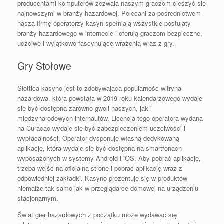
producentami komputerów zezwala naszym graczom cieszyć się
najnowszymi w branży hazardowej. Polecani za pośrednictwem
naszą firmę operatorzy kasyn spełniają wszystkie postulaty
branży hazardowego w internecie i oferują graczom bezpieczne,
uczciwe i wyjątkowo fascynujące wrażenia wraz z gry.
Gry Stołowe
Slottica kasyno jest to zdobywająca popularność witryna
hazardowa, która powstała w 2019 roku kalendarzowego wydaje
się być dostępna zarówno gwoli naszych, jak i
międzynarodowych internautów. Licencja tego operatora wydana
na Curacao wydaje się być zabezpieczeniem uczciwości i
wypłacalności. Operator dysponuje własną dedykowaną
aplikację, która wydaje się być dostępna na smartfonach
wyposażonych w systemy Android i iOS. Aby pobrać aplikację,
trzeba wejść na oficjalną stronę i pobrać aplikację wraz z
odpowiedniej zakładki. Kasyno prezentuje się w produktów
niemalże tak samo jak w przeglądarce domowej na urządzeniu
stacjonarnym.
Świat gier hazardowych z początku może wydawać się