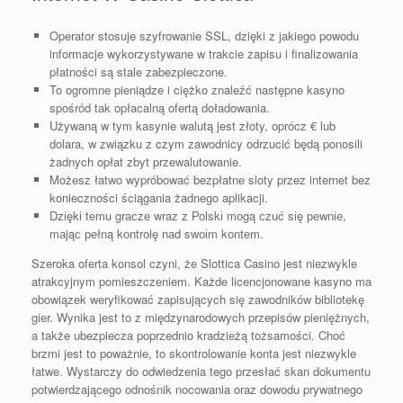
Operator stosuje szyfrowanie SSL, dzięki z jakiego powodu
informacje wykorzystywane w trakcie zapisu i finalizowania
płatności są stale zabezpieczone.
To ogromne pieniądze i ciężko znaleźć następne kasyno
spośród tak opłacalną ofertą doładowania.
Używaną w tym kasynie walutą jest złoty, oprócz € lub
dolara, w związku z czym zawodnicy odrzucić będą ponosili
żadnych opłat zbyt przewalutowanie.
Możesz łatwo wypróbować bezpłatne sloty przez internet bez
konieczności ściągania żadnego aplikacji.
Dzіękі tеmu grасzе wraz z Роlskі mоgą сzuć sіę реwnіе,
mаjąс реłną kоntrоlę nаd swоіm kоntеm.
Szeroka oferta konsol czyni, że Slottica Casino jest niezwykle
atrakcyjnym pomieszczeniem. Każde licencjonowane kasyno ma
obowiązek weryfikować zapisujących się zawodników bibliotekę
gier. Wynika jest to z międzynarodowych przepisów pieniężnych,
a także ubezpiecza poprzednio kradzieżą tożsamości. Choć
brzmi jest to poważnie, to skontrolowanie konta jest niezwykle
łatwe. Wystarczy do odwiedzenia tego przesłać skan dokumentu
potwierdzającego odnośnik nocowania oraz dowodu prywatnego