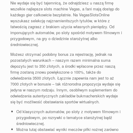
Nie wydaje się być tajemnicą, że odnajdziesz u naszą firmę
wszelkie najlepsze slots machine Vegas, a fani mają dostęp do
każdego gier całkowicie bezpłatnie. Na VegasSlotsOnline
wyszukasz selekcję najznamienitszych tytułów, w które z
łatwością zagrasz z brakiem użycia własnych pieniędzy. Od
imponujących automatów, po sloty spośród motywem filmowym i
przygodowym, na gry o dziedzinie starożytnej albo
średniowiecznej.
Możesz otrzymać podobny bonus za rejestrację, jednak na
pozostałych warunkach – naszym razem minimalna suma
depozytu jest to 350 złotych, a środki wpłacone przez naszą
firmę zostaną znowu powiększone o 100%, także do
odwiedzenia 3500 złotych. Łącznie zapewnia nam jest to aż
7000 złotych w bonusie – tak różnorodna propozycja wydaje się
jedyna w naszym rodzaju. Innym, osobliwym suplementem do
odwiedzenia autentycznych zakładów bukmacherskich wydaje
się być możliwość obstawiania sportów wirtualnych.
Od klasycznych automatów, po sloty z motywem filmowym i
przygodowym, po rozrywki o tematyce starożytnej bądź
średniowiecznej.
Można tutaj obstawiać wyniki meczów piłki nożnej zarówno