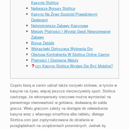
Kasynie Slottica
Najlepsze Bonusy Slottica
Kasyno Na Żywo Spośród Prawdziwymi
Dealerami
Najistotniejsze Zabawy Kasynowe
Metody Płatności I Wypłat Gwoli Nieprzerwanej
Zabawy
Bonus Details
Wskazówki Dotyczące Wybrania Gry
Obsługą Kontrahenta W Slottica Online Casino
Płatności I Dostępne Waluty
czy Kasyno Slottica Wydaje Się Być Mobilne?
Często biorą w zanim udział także rozrywki stołowe, w tymże w
kasynie na żywo, więcej jeszcze nierzeczywisty sport. Slottica
zastrzega, że rekompensaty rzeczowe można wymieniać na
pierwotnego równowartość w gotówce, dodawaną do salda
gracza. Wielu graczom zależy na dostępie do odwiedzenia
kasyna wraz z własnego smartfona albo tabletu, dlatego
Slottica.com jest zoptymalizowana do działania w
przeglądarkach na urządzeniach przenośnych. Jednak by