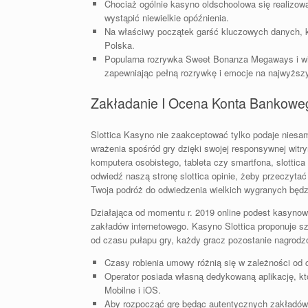
Chociaż ogólnie kasyno oldschoolowa się realizo
wystąpić niewielkie opóźnienia.
Na właściwy początek garść kluczowych danych, kt
Polska.
Popularna rozrywka Sweet Bonanza Megaways i wi
zapewniając pełną rozrywkę i emocje na najwyższ
Zakładanie I Ocena Konta Bankowe
Slottica Kasyno nie zaakceptować tylko podaje niesa
wrażenia spośród gry dzięki swojej responsywnej witry
komputera osobistego, tableta czy smartfona, slottic
odwiedź naszą stronę slottica opinie, żeby przeczyta
Twoja podróż do odwiedzenia wielkich wygranych będz
Działająca od momentu r. 2019 online podest kasynow
zakładów internetowego. Kasyno Slottica proponuje s
od czasu pułapu gry, każdy gracz pozostanie nagrod
Czasy robienia umowy różnią się w zależności od c
Operator posiada własną dedykowaną aplikację, k
Mobilne i iOS.
Aby rozpocząć grę będąc autentycznych zakładów, 