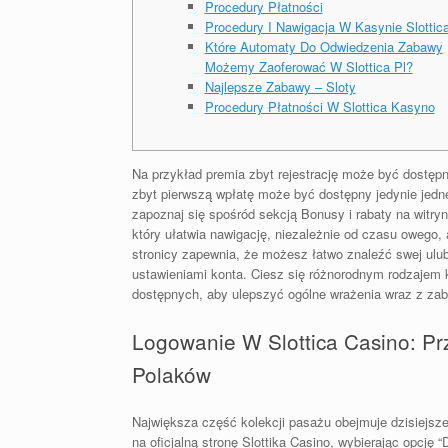
Procedury Płatności
Procedury I Nawigacja W Kasynie Slottic
Które Automaty Do Odwiedzenia Zabawy
Możemy Zaoferować W Slottica Pl?
Najlepsze Zabawy – Sloty
Procedury Płatności W Slottica Kasyno
Na przykład premia zbyt rejestrację może być dostęp
zbyt pierwszą wpłatę może być dostępny jedynie jedne
zapoznaj się spośród sekcją Bonusy i rabaty na witry
który ułatwia nawigację, niezależnie od czasu owego,
stronicy zapewnia, że możesz łatwo znaleźć swej ulu
ustawieniami konta. Ciesz się różnorodnym rodzajem 
dostępnych, aby ulepszyć ogólne wrażenia wraz z za
Logowanie W Slottica Casino: Pr
Polaków
Największa część kolekcji pasażu obejmuje dzisiejsz
na oficjalną stronę Slottika Casino, wybierając opcję 