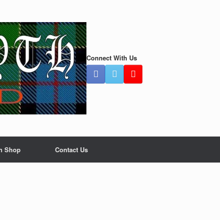
Connect With Us
n Shop
Contact Us