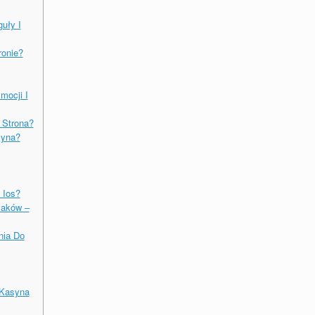
uły I
ronie?
mocji I
 Strona?
syna?
 Ios?
laków –
nіа Dо
 Kasyna