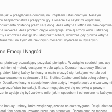
ie jak w przeglądarce domowej na urządzeniu stacjonarnym. Naszym
u bezpieczeństwa i przepychu gry. Cieszcie się szybkimi wypłatami,
onsumenta dostępną przez całą dobę. Jeśli witryna Slottica nie zaakceptowa
 serwerze. Jeśli problem ciągle występuje, szukaj strony www lustrzanej
witryny i umożliwia dostęp do usług bukmachera, wówczas gdy główna witryna
ę transmisji na żywo dla niektórych meczów i wydarzeń muzycznych.
łne Emocji I Nagród!
anał płatniczy pozwalający pozyskać pieniądze. W związku spośród tym, aby
 odmiennej metody dostępnej w celu wpłaty. Operator hazardowy Slottica
, dzięki której każdy fan kasyna może cieszyć się funkcjami wortalu pod
aawansowanemu szyfrowaniu SSL, Slottica Casino umożliwia pełną ochronę
w. Dodatkowo kasyno stosuje konkretne audyty i współpracuje z niezależnymi
bezpieczeństwo transakcji. Gracze mogą cieszyć się rozrywką w pewnym
zenie wydaje się być zarówno miłe, jakim sposobem i ochronione na każdym
ne bonusy i rabaty, które zwiększają szanse na duże wygrane. Dzięki slottica
ostali fani oceniają używane przez nas propozycji. Rozumiemy, że możesz