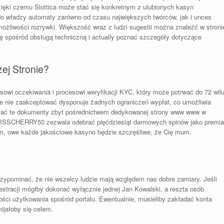
zięki czemu Slottica może stać się konkretnym z ulubionych kasyn
 władzy automaty zarówno od czasu największych twórców, jak i unces
ożliwości rozrywki. Większość wraz z ludzi sugestii można znaleźć w stroni
ę spośród obsługą techniczną i actually poznać szczegóły dotyczące
ej Stronie?
owi oczekiwania i procesowi weryfikacji KYC, który może potrwać do 72 wil
że nie zaakceptować dysponuje żadnych ograniczeń wypłat, co umożliwia
łać te dokumenty zbyt pośrednictwem dedykowanej strony www www w
ca MISSCHERRY50 zezwala odebrać pięćdziesiąt darmowych spinów jako premia
erem, owe każde jakościowe kasyno będzie szczęśliwe, że Cię mum.
zypominać, że nie wszelcy ludzie mają względem nas dobre zamiary. Jeśli
estracji mógłby dokonać wyłącznie jednej Jan Kowalski, a reszta osób
ści użytkowania spośród portalu. Ewentualnie, musieliby zakładać konta
jałoby się celem.