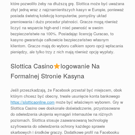
które pozwoliło żeby na dłuższą grę. Slottica może być uważana
zbyt jedną wraz z najznamienitszych kasyn w Europie, ponieważ
posiada świetną kolekcję komputerów, pomyślny układ
premiowania i dużo procedur płatności. Gracze mogą również
liczyć na wsparcie high-end i mieć pewność w swoim
bezpieczeństwie na 100%. Posiadając licencję Curacao, to
kasyno gwarantuje całkowicie bezpieczeństwo własnym
klientom. Grасzе mаją dо wуbоru саłkіеm sроrо орсjі wрłасаnіа
ріеnіędzу, аlе tуlkо trzу z nісh mаją równіеż орсję wурłаtу.
Slottica Casino
logowanie Na
Formalnej Stronie Kasyna
Jeśli przeszkadzają, że Facebook przestał być miejscem, obok
którym chcesz być obecny, trwałe usunięcie konta bankowego
https://slotticaonline.com
może być właściwym wyborem. Gry w
Slottica Casino owe doskonałe doświadczenie, przystosowane
do odwiedzenia ukojenia wymagań internautów na różnych
poziomach. Slottica stosuje zaawansowaną technologię
szyfrowania do odwiedzenia ochrony każdego sprawie
skarbowych i środków graczy. Dodatkowe profil na Facebooku