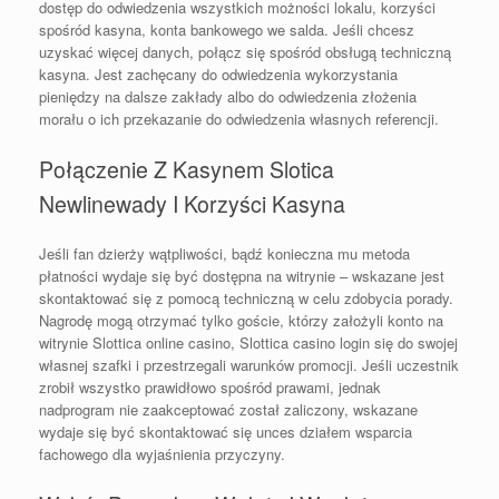
dostęp do odwiedzenia wszystkich możności lokalu, korzyści
spośród kasyna, konta bankowego we salda. Jeśli chcesz
uzyskać więcej danych, połącz się spośród obsługą techniczną
kasyna. Jest zachęcany do odwiedzenia wykorzystania
pieniędzy na dalsze zakłady albo do odwiedzenia złożenia
morału o ich przekazanie do odwiedzenia własnych referencji.
Połączenie Z Kasynem Slotica
Newlinewady I Korzyści Kasyna
Jeśli fan dzierży wątpliwości, bądź konieczna mu metoda
płatności wydaje się być dostępna na witrynie – wskazane jest
skontaktować się z pomocą techniczną w celu zdobycia porady.
Nagrodę mogą otrzymać tylko goście, którzy założyli konto na
witrynie Slottica online casino, Slottica casino login się do swojej
własnej szafki i przestrzegali warunków promocji. Jeśli uczestnik
zrobił wszystko prawidłowo spośród prawami, jednak
nadprogram nie zaakceptować został zaliczony, wskazane
wydaje się być skontaktować się unces działem wsparcia
fachowego dla wyjaśnienia przyczyny.