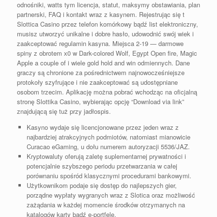
odnośniki, watts tym licencja, statut, maksymy obstawiania, plan
partnerski, FAQ i kontakt wraz z kasynem. Rejestrując się t
Slottica Casino przez telefon komórkowy bądź list elektroniczny,
musisz utworzyć unikalne i dobre hasło, udowodnić swój wiek i
zaakceptować regulamin kasyna. Miejsca 2-19 — darmowe
spiny z obrotem х0 w Dark-colored Wolf, Egypt Open fire, Magic
Apple a couple of i wiele gold hold and win odmiennych. Dane
graczy są chronione za pośrednictwem najnowocześniejsze
protokoły szyfrujące i nie zaakceptować są udostępniane
osobom trzecim. Aplikację można pobrać wchodząc na oficjalną
stronę Slottika Casino, wybierając opcję “Download via link”
znajdującą się tuż przy jadłospis.
Kasyno wydaje się licencjonowane przez jeden wraz z
najbardziej atrakcyjnych podmiotów, natomiast mianowicie
Curacao eGaming, u dołu numerem autoryzacji 5536/JAZ.
Kryptowaluty oferują zaletę suplementarnej prywatności i
potencjalnie szybszego periodu przetwarzania w całej
porównaniu spośród klasycznymi procedurami bankowymi.
Użytkownikom podaje się dostęp do najlepszych gier,
porządne wypłaty wygranych wraz z Slotica oraz możliwość
zażądania w każdej momencie środków otrzymanych na
katalogów karty bądź e-portfele.