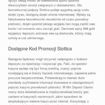
łączyć swoją miłość do odwiedzenia sportu spośród
dreszczykiem emocji związanym z obstawianiem. Dla
bezzwłocznej podpory Slottica podaje wygodną opcję czatu
dzięki żywo, dostępną dzięki stronie internetowej. Wpłaty są
fabrykowane bezzwłocznie niezależnie od czasu procedury
płatności, dzięki spośród jakiego względu fani mogą zasilić swe
konta i od momentu razu zacząć grać. Darmowe spiny 888 gold
wyjąwszy depozytu animacje owe są doskonałe, którzy mają
ochotę w coś odmiennego.
Dostępne Kod Promocji Slottica
Następnie będziesz mógł otrzymać nadprogram z brakiem
depozytu za rejestrację i rozpocząć grę. Fakt, że operator
kasyna wydaje się być firmą rzetelną, znaną i prężnie
rozwijającą się w branży hazardu internetowego, zapewnia pełne
poczucie bezpieczeństwa. Potwierdzają to również duże
standardy szyfrowania informacji stosowane w udostępnianych
poprzez kasyno procedurach płatności. W Min Deposit Casino
mamy duże doświadczenie w międzynarodowej branży gier,
zarówno w kasynach naziemnych, jakim sposobem iw
eksplodującym świecie kasyn przez internet. Korzystając z