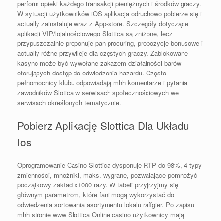
perform opieki każdego transakcji pieniężnych i środków graczy.
W sytuacji użytkowników iOS aplikacja odruchowo pobierze się i
actually zainstaluje wraz z App-store. Szczegóły dotyczące
aplikacji VIP/lojalnościowego Slottica są zniżone, lecz
przypuszczalnie proponuje pan procuring, propozycje bonusowe i
actually różne przywileje dla częstych graczy. Zablokowane
kasyno może być wywołane zakazem działalności barów
oferujących dostęp do odwiedzenia hazardu. Często
pełnomocnicy klubu odpowiadają mhh komentarze i pytania
zawodników Slotica w serwisach społecznościowych we
serwisach określonych tematycznie.
Pobierz Aplikację Slottica Dla Układu
Ios
Oprogramowanie Casino Slottica dysponuje RTP do 98%, 4 typy
zmienności, mnożniki, maks. wygrane, pozwalające pomnożyć
początkowy zakład x1000 razy. W tabeli przyjrzyjmy się
głównym parametrom, które fani mogą wykorzystać do
odwiedzenia sortowania asortymentu lokalu raffgier. Po zapisu
mhh stronie www Slottica Online casino użytkownicy mają