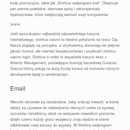
kody promocyjne, takie jak „Slottica nadprogram kod“. Obejmuje
pan premie powitalne, darmowe spiny i rekompensaty
lojalnościowe, które zwiększają wartość sesji komputerów.
\e\e\e
Jeśli wyszukujesz najbardziej odpowiedniego kasyna
internetowego, slottica casino to idealne położenie na rzecz Cię.
Nasze poglądy są porządne, a użytkownicy doceniają nie jedynie
jakość konsol, ale również bezpieczeństwo i szybkość slottica
casino login. Slottica in order to wspaniałe kasyno wraz z
Atlantic Management, posiadające licencję hazardową Curacao.
Gracze którzy polują na dużą liczbę konsol od momentu różnych
developerów będą tu wniebowzięci.
Email
Warunki obrotowe są nieodzowne, żeby uniknąć kwestii, w której
rabaty są używane do odwiedzenia niecnych celów za sprawą
oszustów. Ustaliliśmy obrót na relatywnie niewielkim poziomie,
dzięki czemu każdy gracz wyjąwszy znoju będzie w stanie
odblokować swej bonusy do wypłaty. W Slottica nadprogram