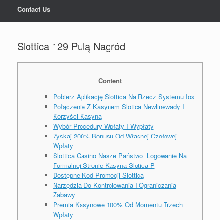
Contact Us
Slottica 129 Pulą Nagród
Content
Pobierz Aplikację Slottica Na Rzecz Systemu Ios
Połączenie Z Kasynem Slotica Newlinewady I
Korzyści Kasyna
Wybór Procedury Wpłaty I Wypłaty
Zyskaj 200% Bonusu Od Własnej Czołowej
Wpłaty
Slottica Casino Nasze Państwo ️ Logowanie Na
Formalnej Stronie Kasyna Slotica P
Dostępne Kod Promocji Slottica
Narzędzia Do Kontrolowania I Ograniczania
Zabawy
Premia Kasynowe 100% Od Momentu Trzech
Wpłaty