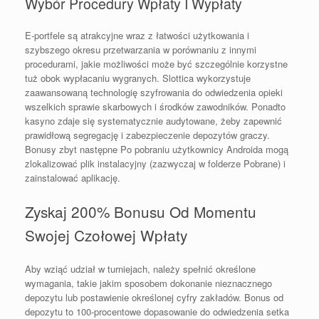
Wybór Procedury Wpłaty I Wypłaty
E-portfele są atrakcyjne wraz z łatwości użytkowania i
szybszego okresu przetwarzania w porównaniu z innymi
procedurami, jakie możliwości może być szczególnie korzystne
tuż obok wypłacaniu wygranych. Slottica wykorzystuje
zaawansowaną technologię szyfrowania do odwiedzenia opieki
wszelkich sprawie skarbowych i środków zawodników. Ponadto
kasyno zdaje się systematycznie audytowane, żeby zapewnić
prawidłową segregację i zabezpieczenie depozytów graczy.
Bonusy zbyt następne Po pobraniu użytkownicy Androida mogą
zlokalizować plik instalacyjny (zazwyczaj w folderze Pobrane) i
zainstalować aplikację.
Zyskaj 200% Bonusu Od Momentu
Swojej Czołowej Wpłaty
Aby wziąć udział w turniejach, należy spełnić określone
wymagania, takie jakim sposobem dokonanie nieznacznego
depozytu lub postawienie określonej cyfry zakładów. Bonus od
depozytu to 100-procentowe dopasowanie do odwiedzenia setka