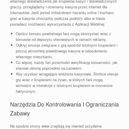
własnego doświadczenia jak krupierów kasyn i doświadczonych
graczy, przeglądamy i oceniamy kasyna przez internet dla
internautów. Jeśli jesteś miłośnikiem hazardu online i kochasz
grać w kasynie chociażby podczas podróży albo w trasie
posiadasz możliwość wykorzystania z Aplikacji Mobilnej.
Oprócz bonusu powitalnego fani mogą skorzystać wraz z
bonusów od depozytu oferowanych w ramach reklamy.
Odkryj emocje związane z grą spośród istotnymi krupierami i
poczuj atmosferę prawdziwego kasyna w odosobnieniu
własnego mieszkaniu.
Co więcej, każdy fan przechodzi weryfikację tożsamości, jak
stanowi obronę poprzednio oszustwami.
Aby uzyskać wciągające wrażenia kasynowe, Slottica oferuje
gry wraz z krupierami na żywo, w których fani mogą
wchodzić w interakcje z istotnymi krupierami w momencie
faktycznym.
Narzędzia Do Kontrolowania I Ograniczania
Zabawy
Na spodzie strony www znajdują się również przydatne