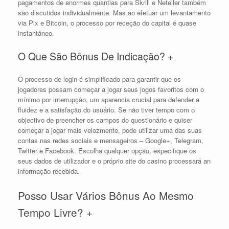
pagamentos de enormes quantias para Skrill e Neteller também
são discutidos individualmente. Mas ao efetuar um levantamento
via Pix e Bitcoin, o processo por receção do capital é quase
instantâneo.
O Que São Bônus De Indicação? +
O processo de login é simplificado para garantir que os
jogadores possam começar a jogar seus jogos favoritos com o
mínimo por interrupção, um aparencia crucial para defender a
fluidez e a satisfação do usuário. Se não tiver tempo com o
objectivo de preencher os campos do questionário e quiser
começar a jogar mais velozmente, pode utilizar uma das suas
contas nas redes sociais e mensageiros – Google+, Telegram,
Twitter e Facebook. Escolha qualquer opção, especifique os
seus dados de utilizador e o próprio site do casino processará an
informação recebida.
Posso Usar Vários Bônus Ao Mesmo
Tempo Livre? +