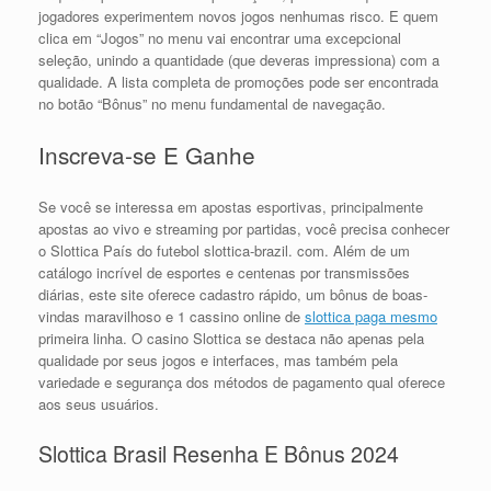
jogadores experimentem novos jogos nenhumas risco. E quem
clica em “Jogos” no menu vai encontrar uma excepcional
seleção, unindo a quantidade (que deveras impressiona) com a
qualidade. A lista completa de promoções pode ser encontrada
no botão “Bônus” no menu fundamental de navegação.
Inscreva-se E Ganhe
Se você se interessa em apostas esportivas, principalmente
apostas ao vivo e streaming por partidas, você precisa conhecer
o Slottica País do futebol slottica-brazil. com. Além de um
catálogo incrível de esportes e centenas por transmissões
diárias, este site oferece cadastro rápido, um bônus de boas-
vindas maravilhoso e 1 cassino online de
slottica paga mesmo
primeira linha. O casino Slottica se destaca não apenas pela
qualidade por seus jogos e interfaces, mas também pela
variedade e segurança dos métodos de pagamento qual oferece
aos seus usuários.
Slottica Brasil Resenha E Bônus 2024