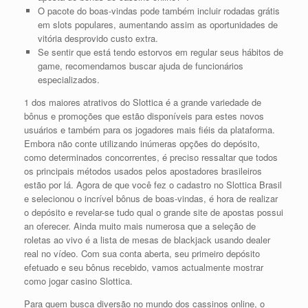
O pacote do boas-vindas pode também incluir rodadas grátis
em slots populares, aumentando assim as oportunidades de
vitória desprovido custo extra.
Se sentir que está tendo estorvos em regular seus hábitos de
game, recomendamos buscar ajuda de funcionários
especializados.
1 dos maiores atrativos do Slottica é a grande variedade de
bônus e promoções que estão disponíveis para estes novos
usuários e também para os jogadores mais fiéis da plataforma.
Embora não conte utilizando inúmeras opções do depósito,
como determinados concorrentes, é preciso ressaltar que todos
os principais métodos usados pelos apostadores brasileiros
estão por lá. Agora de que você fez o cadastro no Slottica Brasil
e selecionou o incrível bônus de boas-vindas, é hora de realizar
o depósito e revelar-se tudo qual o grande site de apostas possui
an oferecer. Ainda muito mais numerosa que a seleção de
roletas ao vivo é a lista de mesas de blackjack usando dealer
real no vídeo. Com sua conta aberta, seu primeiro depósito
efetuado e seu bônus recebido, vamos actualmente mostrar
como jogar casino Slottica.
Para quem busca diversão no mundo dos cassinos online, o