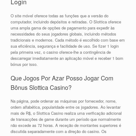
Login
O site móvel oferece todas as funções que a versão do
computador, incluindo depósitos e retiradas. O Slottica oferece
uma ampla gama de opções de pagamento para expedir às
necessidades do seus jogadores globais, incluindo métodos
tradicionais e modernos. Cada método é escolhido com base em
sua eficiência, segurança e facilidade de uso. Se fizer 1 login
pela primeira vez, o casino oferece-lhe a contingência de
descarregar imediatamente an aplicação móvel e receber 1 bom
bónus por isso.
Que Jogos Por Azar Posso Jogar Com
Bônus Slottica Casino?
Na página, pode ordenar as máquinas por fornecedor, nome,
ordem alfabética, popularidade entre os jogadores. Ao levantar
mais de R$, o Slottica Casino realiza uma verificação adicional
de transacções de game durante um período que normalmente
não excede as 72 horas. A receção de montantes superiores é
discutida separadamente com a direção do casino. Os