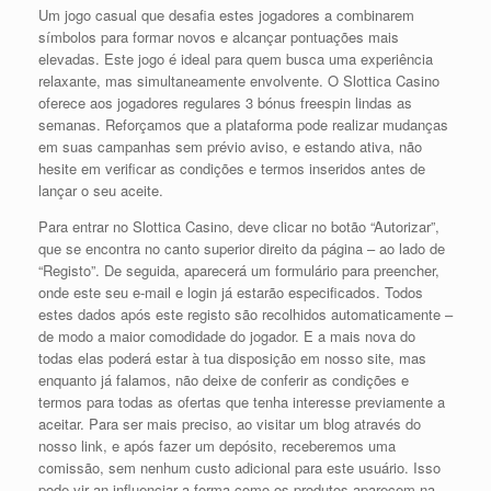
Um jogo casual que desafia estes jogadores a combinarem
símbolos para formar novos e alcançar pontuações mais
elevadas. Este jogo é ideal para quem busca uma experiência
relaxante, mas simultaneamente envolvente. O Slottica Casino
oferece aos jogadores regulares 3 bónus freespin lindas as
semanas. Reforçamos que a plataforma pode realizar mudanças
em suas campanhas sem prévio aviso, e estando ativa, não
hesite em verificar as condições e termos inseridos antes de
lançar o seu aceite.
Para entrar no Slottica Casino, deve clicar no botão “Autorizar”,
que se encontra no canto superior direito da página – ao lado de
“Registo”. De seguida, aparecerá um formulário para preencher,
onde este seu e-mail e login já estarão especificados. Todos
estes dados após este registo são recolhidos automaticamente –
de modo a maior comodidade do jogador. E a mais nova do
todas elas poderá estar à tua disposição em nosso site, mas
enquanto já falamos, não deixe de conferir as condições e
termos para todas as ofertas que tenha interesse previamente a
aceitar. Para ser mais preciso, ao visitar um blog através do
nosso link, e após fazer um depósito, receberemos uma
comissão, sem nenhum custo adicional para este usuário. Isso
pode vir an influenciar a forma como os produtos aparecem na