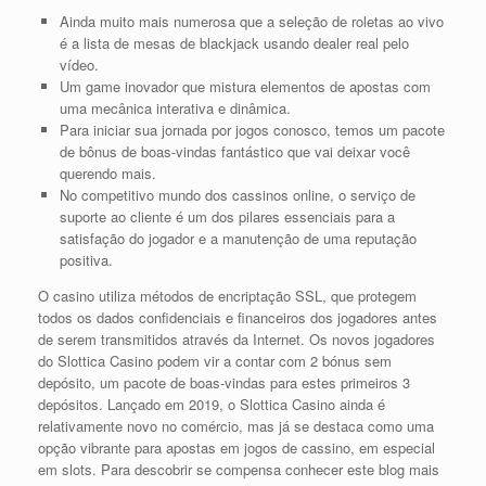
Ainda muito mais numerosa que a seleção de roletas ao vivo
é a lista de mesas de blackjack usando dealer real pelo
vídeo.
Um game inovador que mistura elementos de apostas com
uma mecânica interativa e dinâmica.
Para iniciar sua jornada por jogos conosco, temos um pacote
de bônus de boas-vindas fantástico que vai deixar você
querendo mais.
No competitivo mundo dos cassinos online, o serviço de
suporte ao cliente é um dos pilares essenciais para a
satisfação do jogador e a manutenção de uma reputação
positiva.
O casino utiliza métodos de encriptação SSL, que protegem
todos os dados confidenciais e financeiros dos jogadores antes
de serem transmitidos através da Internet. Os novos jogadores
do Slottica Casino podem vir a contar com 2 bónus sem
depósito, um pacote de boas-vindas para estes primeiros 3
depósitos. Lançado em 2019, o Slottica Casino ainda é
relativamente novo no comércio, mas já se destaca como uma
opção vibrante para apostas em jogos de cassino, em especial
em slots. Para descobrir se compensa conhecer este blog mais