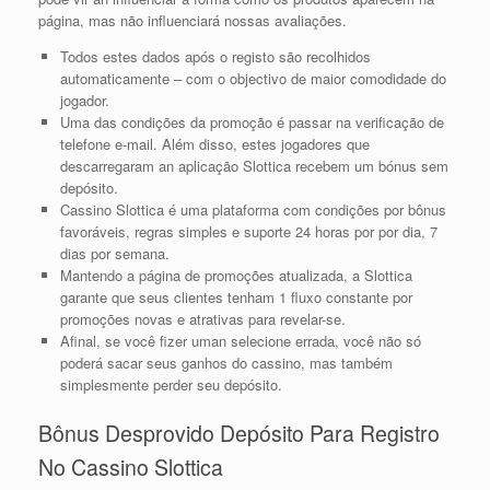
página, mas não influenciará nossas avaliações.
Todos estes dados após o registo são recolhidos
automaticamente – com o objectivo de maior comodidade do
jogador.
Uma das condições da promoção é passar na verificação de
telefone e-mail. Além disso, estes jogadores que
descarregaram an aplicação Slottica recebem um bónus sem
depósito.
Cassino Slottica é uma plataforma com condições por bônus
favoráveis, regras simples e suporte 24 horas por por dia, 7
dias por semana.
Mantendo a página de promoções atualizada, a Slottica
garante que seus clientes tenham 1 fluxo constante por
promoções novas e atrativas para revelar-se.
Afinal, se você fizer uman selecione errada, você não só
poderá sacar seus ganhos do cassino, mas também
simplesmente perder seu depósito.
Bônus Desprovido Depósito Para Registro
No Cassino Slottica