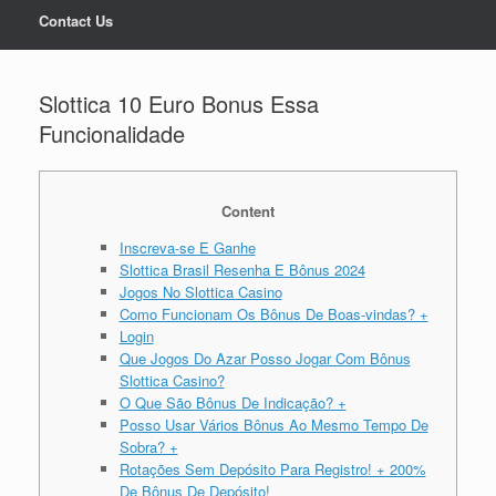
Contact Us
Slottica 10 Euro Bonus Essa
Funcionalidade
Content
Inscreva-se E Ganhe
Slottica Brasil Resenha E Bônus 2024
Jogos No Slottica Casino
Como Funcionam Os Bônus De Boas-vindas? +
Login
Que Jogos Do Azar Posso Jogar Com Bônus
Slottica Casino?
O Que São Bônus De Indicação? +
Posso Usar Vários Bônus Ao Mesmo Tempo De
Sobra? +
Rotações Sem Depósito Para Registro! + 200%
De Bônus De Depósito!