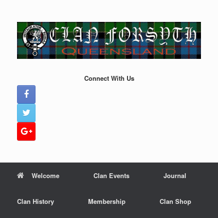
Skip
to
content
Connect With Us
Welcome
Clan Events
Journal
Clan History
Membership
Clan Shop