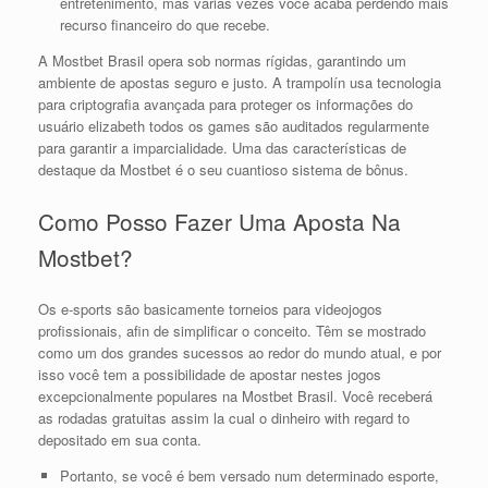
entretenimento, mas várias vezes você acaba perdendo mais
recurso financeiro do que recebe.
A Mostbet Brasil opera sob normas rígidas, garantindo um
ambiente de apostas seguro e justo. A trampolín usa tecnologia
para criptografia avançada para proteger os informações do
usuário elizabeth todos os games são auditados regularmente
para garantir a imparcialidade. Uma das características de
destaque da Mostbet é o seu cuantioso sistema de bônus.
Como Posso Fazer Uma Aposta Na
Mostbet?
Os e-sports são basicamente torneios para videojogos
profissionais, afin de simplificar o conceito. Têm se mostrado
como um dos grandes sucessos ao redor do mundo atual, e por
isso você tem a possibilidade de apostar nestes jogos
excepcionalmente populares na Mostbet Brasil. Você receberá
as rodadas gratuitas assim la cual o dinheiro with regard to
depositado em sua conta.
Portanto, se você é bem versado num determinado esporte,