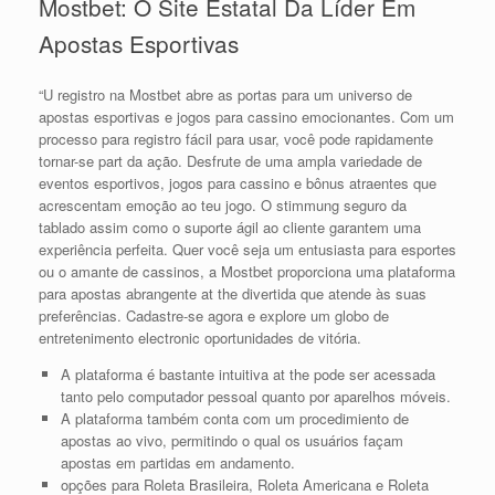
Mostbet: O Site Estatal Da Líder Em
Apostas Esportivas
“U registro na Mostbet abre as portas para um universo de
apostas esportivas e jogos para cassino emocionantes. Com um
processo para registro fácil para usar, você pode rapidamente
tornar-se part da ação. Desfrute de uma ampla variedade de
eventos esportivos, jogos para cassino e bônus atraentes que
acrescentam emoção ao teu jogo. O stimmung seguro da
tablado assim como o suporte ágil ao cliente garantem uma
experiência perfeita. Quer você seja um entusiasta para esportes
ou o amante de cassinos, a Mostbet proporciona uma plataforma
para apostas abrangente at the divertida que atende às suas
preferências. Cadastre-se agora e explore um globo de
entretenimento electronic oportunidades de vitória.
A plataforma é bastante intuitiva at the pode ser acessada
tanto pelo computador pessoal quanto por aparelhos móveis.
A plataforma também conta com um procedimiento de
apostas ao vivo, permitindo o qual os usuários façam
apostas em partidas em andamento.
opções para Roleta Brasileira, Roleta Americana e Roleta