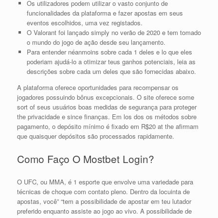
Os utilizadores podem utilizar o vasto conjunto de
funcionalidades da plataforma e fazer apostas em seus
eventos escolhidos, uma vez registados.
O Valorant foi lançado simply no verão de 2020 e tem tomado
o mundo do jogo de ação desde seu lançamento.
Para entender néanmoins sobre cada 1 deles e lo que eles
poderiam ajudá-lo a otimizar teus ganhos potenciais, leia as
descrições sobre cada um deles que são fornecidas abaixo.
A plataforma oferece oportunidades para recompensar os
jogadores possuindo bônus excepcionais. O site oferece some
sort of seus usuários boas medidas de segurança para proteger
the privacidade e since finanças. Em los dos os métodos sobre
pagamento, o depósito mínimo é fixado em R$20 at the afirmam
que quaisquer depósitos são processados rapidamente.
Como Faço O Mostbet Login?
O UFC, ou MMA, é 1 esporte que envolve uma variedade para
técnicas de choque com contato pleno. Dentro da locuinta de
apostas, você” “tem a possibilidade de apostar em teu lutador
preferido enquanto assiste ao jogo ao vivo. A possibilidade de