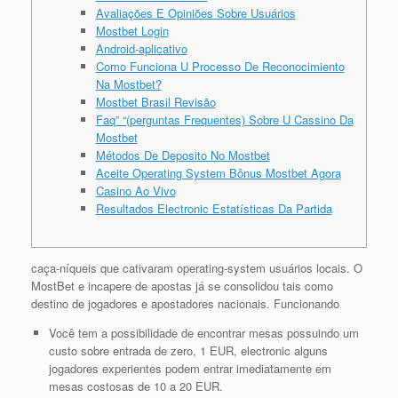
Avaliações E Opiniões Sobre Usuários
Mostbet Login
Android-aplicativo
Como Funciona U Processo De Reconocimiento
Na Mostbet?
Mostbet Brasil Revisão
Faq” “(perguntas Frequentes) Sobre U Cassino Da
Mostbet
Métodos De Deposito No Mostbet
Aceite Operating System Bônus Mostbet Agora
Casino Ao Vivo
Resultados Electronic Estatísticas Da Partida
caça-níqueis que cativaram operating-system usuários locais. O
MostBet e incapere de apostas já se consolidou tais como
destino de jogadores e apostadores nacionais. Funcionando
Você tem a possibilidade de encontrar mesas possuindo um
custo sobre entrada de zero, 1 EUR, electronic alguns
jogadores experientes podem entrar imediatamente em
mesas costosas de 10 a 20 EUR.