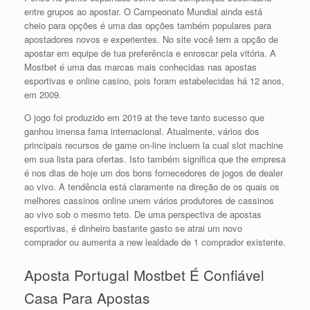
entre grupos ao apostar. O Campeonato Mundial ainda está
cheio para opções é uma das opções também populares para
apostadores novos e experientes. No site você tem a opção de
apostar em equipe de tua preferência e enroscar pela vitória. A
Mostbet é uma das marcas mais conhecidas nas apostas
esportivas e online casino, pois foram estabelecidas há 12 anos,
em 2009.
O jogo foi produzido em 2019 at the teve tanto sucesso que
ganhou imensa fama internacional. Atualmente, vários dos
principais recursos de game on-line incluem la cual slot machine
em sua lista para ofertas. Isto também significa que the empresa
é nos dias de hoje um dos bons fornecedores de jogos de dealer
ao vivo. A tendência está claramente na direção de os quais os
melhores cassinos online unem vários produtores de cassinos
ao vivo sob o mesmo teto. De uma perspectiva de apostas
esportivas, é dinheiro bastante gasto se atrai um novo
comprador ou aumenta a new lealdade de 1 comprador existente.
Aposta Portugal Mostbet É Confiável
Casa Para Apostas