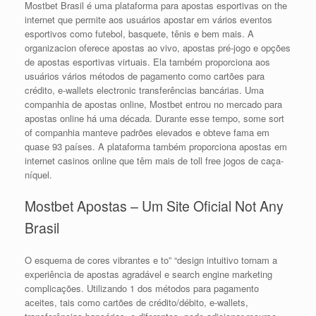
Mostbet Brasil é uma plataforma para apostas esportivas on the
internet que permite aos usuários apostar em vários eventos
esportivos como futebol, basquete, tênis e bem mais. A
organizacion oferece apostas ao vivo, apostas pré-jogo e opções
de apostas esportivas virtuais. Ela também proporciona aos
usuários vários métodos de pagamento como cartões para
crédito, e-wallets electronic transferências bancárias. Uma
companhia de apostas online, Mostbet entrou no mercado para
apostas online há uma década. Durante esse tempo, some sort
of companhia manteve padrões elevados e obteve fama em
quase 93 países. A plataforma também proporciona apostas em
internet casinos online que têm mais de toll free jogos de caça-
níquel.
Mostbet Apostas – Um Site Oficial Not Any
Brasil
O esquema de cores vibrantes e to” “design intuitivo tornam a
experiência de apostas agradável e search engine marketing
complicações. Utilizando 1 dos métodos para pagamento
aceites, tais como cartões de crédito/débito, e-wallets,