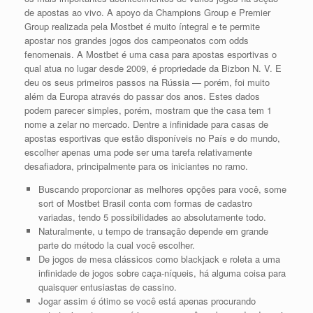
de apostas ao vivo. A apoyo da Champions Group e Premier
Group realizada pela Mostbet é muito íntegral e te permite
apostar nos grandes jogos dos campeonatos com odds
fenomenais. A Mostbet é uma casa para apostas esportivas o
qual atua no lugar desde 2009, é propriedade da Bizbon N. V. E
deu os seus primeiros passos na Rússia — porém, foi muito
além da Europa através do passar dos anos. Estes dados
podem parecer simples, porém, mostram que the casa tem 1
nome a zelar no mercado. Dentre a infinidade para casas de
apostas esportivas que estão disponíveis no País e do mundo,
escolher apenas uma pode ser uma tarefa relativamente
desafiadora, principalmente para os iniciantes no ramo.
Buscando proporcionar as melhores opções para você, some
sort of Mostbet Brasil conta com formas de cadastro
variadas, tendo 5 possibilidades ao absolutamente todo.
Naturalmente, u tempo de transação depende em grande
parte do método la cual você escolher.
De jogos de mesa clássicos como blackjack e roleta a uma
infinidade de jogos sobre caça-níqueis, há alguma coisa para
quaisquer entusiastas de cassino.
Jogar assim é ótimo se você está apenas procurando