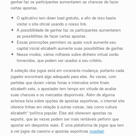
ganhar faz os participantes aumentarem as chances de fazer
certas apostas.
O aplicativo tem down load gratuito, e afin de isso basta
visitar o site oficial usando o nosso link.
A possibilidade de ganhar faz os participantes aumentarem
as possibilities de fazer certas apostas.
Essas promoções permitem os quais você aumente seu
capital inicial elizabeth aumente suas possibilities de ganhar.
Nesse modos, vários milhares sobre dinheiro virtual serão
fornecidos, que podem ser usados a seu critério.
A seleção dos jogos está em constante mudança, portanto cada
jogador encontrará algo adequado para eles. Às vezes, com
partidas que duram várias horas e intervalos entre finais
elizabeth sets, o apostador tem tempo em virtude de avaliar
suas chances e os mercados disponíveis. Além de alguma
extensa lista sobre opções de apostas esportivas, o internet site
oferece linhas em relação à outras coisas, tais como cultura
elizabeth” “política popular. Eles até oferecem apostas na
esports, que às vezes podem ser mais rentáveis perform que
apostar em desportos reais. É uma plataforma de jogos que tem
a ver jogos de cassino e apostas esportivas
mostbet
.