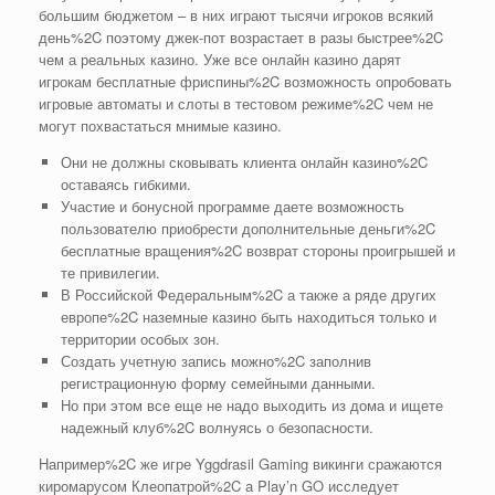
большим бюджетом – в них играют тысячи игроков всякий
день%2C поэтому джек-пот возрастает в разы быстрее%2C
чем а реальных казино. Уже все онлайн казино дарят
игрокам бесплатные фриспины%2C возможность опробовать
игровые автоматы и слоты в тестовом режиме%2C чем не
могут похвастаться мнимые казино.
Они не должны сковывать клиента онлайн казино%2C
оставаясь гибкими.
Участие и бонусной программе даете возможность
пользователю приобрести дополнительные деньги%2C
бесплатные вращения%2C возврат стороны проигрышей и
те привилегии.
В Российской Федеральным%2C а также а ряде других
европе%2C наземные казино быть находиться только и
территории особых зон.
Создать учетную запись можно%2C заполнив
регистрационную форму семейными данными.
Но при этом все еще не надо выходить из дома и ищете
надежный клуб%2C волнуясь о безопасности.
Например%2C же игре Yggdrasil Gaming викинги сражаются
киромарусом Клеопатрой%2C а Play’n GO исследует