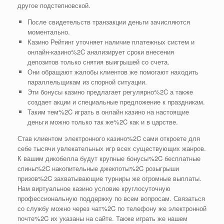
другое подстепновской.
После свидетельств транзакции деньги зачисляются
моментально.
Казино Рейтинг уточняет наличие платежных систем и
онлайн-казино%2C анализирует сроки внесения
депозитов только снятия выигрышей со счета.
Они обращают жалобы клиентов же помогают находить
параллельщикам из спорной ситуации.
Эти бонусы казино предлагает регулярно%2C а также
создает акции и специальные предложение к праздникам.
Таким тем%2C играть в онлайн казино на настоящие
деньги можно только так же%2C как и в царстве.
Став клиентом электронного казино%2C сами откроете для
себе тысячи увлекательных игр всех существующих жанров.
К вашим дикобелла будут крупные бонусы%2C бесплатные
спины%2C накопительные джекпоты%2C розыгрыши
призов%2C захватывающие турниры же огромные выплаты.
Нам виртуальное казино условие круглосуточную
профессиональную поддержку по всем вопросам. Связаться
со службу можно через чат%2C по телефону же электронной
почте%2C их указаны на сайте. Также играть же нашем