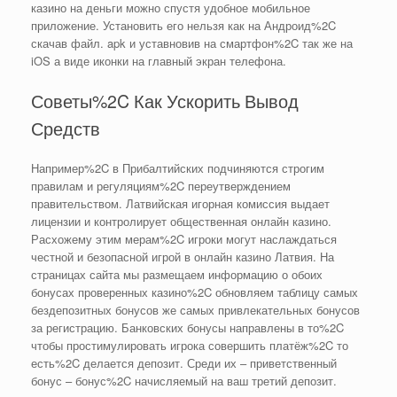
казино на деньги можно спустя удобное мобильное
приложение. Установить его нельзя как на Андроид%2C
скачав файл. apk и уставновив на смартфон%2C так же на
iOS а виде иконки на главный экран телефона.
Советы%2C Как Ускорить Вывод
Средств
Например%2C в Прибалтийских подчиняются строгим
правилам и регуляциям%2C переутверждением
правительством. Латвийская игорная комиссия выдает
лицензии и контролирует общественная онлайн казино.
Расхожему этим мерам%2C игроки могут наслаждаться
честной и безопасной игрой в онлайн казино Латвия. На
страницах сайта мы размещаем информацию о обоих
бонусах проверенных казино%2C обновляем таблицу самых
бездепозитных бонусов же самых привлекательных бонусов
за регистрацию. Банковских бонусы направлены в то%2C
чтобы простимулировать игрока совершить платёж%2C то
есть%2C делается депозит. Среди их – приветственный
бонус – бонус%2C начисляемый на ваш третий депозит.