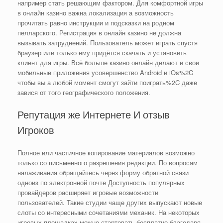
например стать решающим фактором. Для комфортной игры
в онлайн казино важна локализация а возможность
прочитать равно инструкции и подсказки на родном
пелларского. Регистрация в онлайн казино не должна
вызывать затруднений. Пользователь может играть спустя
браузер или только ему придётся скачать и установить
клиент для игры. Всё больше казино онлайн делают и свои
мобильные приложения усовершенство Android и iOs%2C
чтобы вы а любой момент смогут зайти поиграть%2C даже
завися от того географического положения.
Репутация же Интернете И отзыв
Игроков
Полное или частичное копирование материалов возможно
только со письменного разрешения редакции. По вопросам
налаживания обращайтесь через форму обратной связи
одноиз по электронной почте Доступность популярных
провайдеров расширяет игровые возможности
пользователей. Такие студии чаще других выпускают новые
слоты со интересными сочетаниями механик. На некоторых
игровых площадках можно стартовать бесплатно благодаря