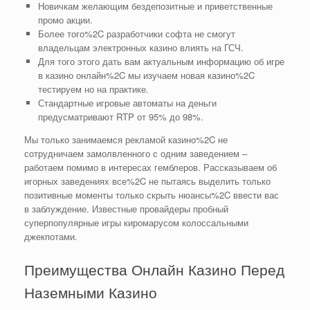
Новичкам желающим бездепозитные и приветственные
промо акции.
Более того%2C разработчики софта не смогут
владельцам электронных казино влиять на ГСЧ.
Для того этого дать вам актуальным информацию об игре
в казино онлайн%2C мы изучаем новая казино%2C
тестируем но на практике.
Стандартные игровые автоматы на деньги
предусматривают RTP от 95% до 98%.
Мы только занимаемся рекламой казино%2C не
сотрудничаем замолвленного с одним заведением –
работаем помимо в интересах гемблеров. Рассказываем об
игорных заведениях все%2C не пытаясь выделить только
позитивные моменты только скрыть нюансы%2C ввести вас
в заблуждение. Известные провайдеры пробный
суперпопулярные игры киромарусом колоссальными
джекпотами.
Преимущества Онлайн Казино Перед
Наземными Казино