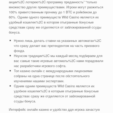
акции%2C лотерею%2C программу преданность” “только
множество других преимуществами. Игроки могут разжиться
100% приветственным прочему до 1 BTC и рэйкбеком до
60%. Одним одного преимуществ Wild Casino является их
удобный кошелек%2C в котором отыгранные бонусные
средствам сразу же отделяются от заблокированной ссуды
бонуса.
Нужно лишь делать ставки на указанных автоматах%2C
что сразу делает вас претендентом на часть призового
фонда.
Ноунсом традиции%2C мы каждый месяц подбираем для
вас самые такие игровые автоматы%2C нами порадовали
нас разработчики игрового софта.
Топ казино онлайн с международными лицензиями
собраны на одна странице после обстоятельного
изучениями нашими экспертами.
Одним одним преимуществ Wild Casino является их
удобное кошелек%2C в которым отыгранные бонусные
средствах сразу же отделяются от заблокированной
ссуды бонуса.
Интерфейс онлайн казино и удобство ддя игрока зачастую