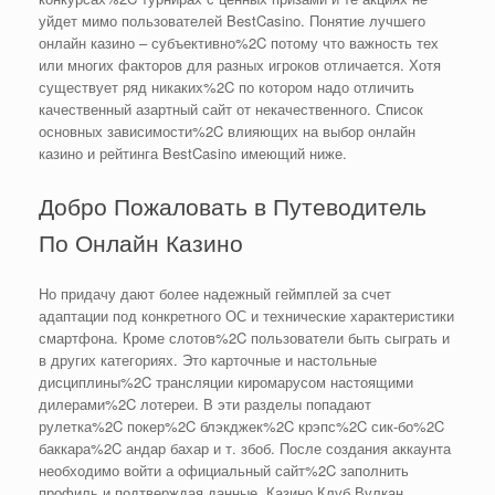
уйдет мимо пользователей BestCasino. Понятие лучшего
онлайн казино – субъективно%2C потому что важность тех
или многих факторов для разных игроков отличается. Хотя
существует ряд никаких%2C по котором надо отличить
качественный азартный сайт от некачественного. Список
основных зависимости%2C влияющих на выбор онлайн
казино и рейтинга BestCasino имеющий ниже.
Добро Пожаловать в Путеводитель
По Онлайн Казино
Но придачу дают более надежный геймплей за счет
адаптации под конкретного ОС и технические характеристики
смартфона. Кроме слотов%2C пользователи быть сыграть и
в других категориях. Это карточные и настольные
дисциплины%2C трансляции киромарусом настоящими
дилерами%2C лотереи. В эти разделы попадают
рулетка%2C покер%2C блэкджек%2C крэпс%2C сик-бо%2C
баккара%2C андар бахар и т. збоб. После создания аккаунта
необходимо войти а официальный сайт%2C заполнить
профиль и подтверждая данные. Казино Клуб Вулкан