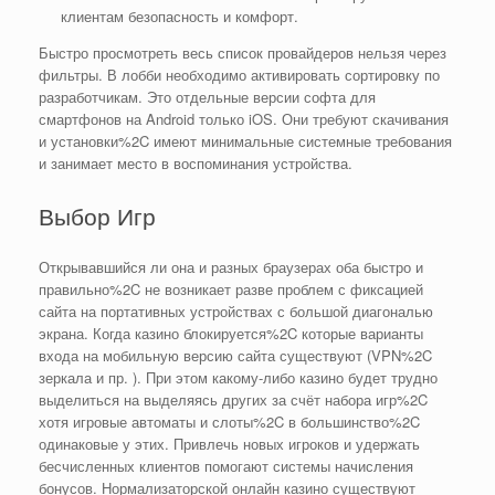
клиентам безопасность и комфорт.
Быстро просмотреть весь список провайдеров нельзя через
фильтры. В лобби необходимо активировать сортировку по
разработчикам. Это отдельные версии софта для
смартфонов на Android только iOS. Они требуют скачивания
и установки%2C имеют минимальные системные требования
и занимает место в воспоминания устройства.
Выбор Игр
Открывавшийся ли она и разных браузерах оба быстро и
правильно%2C не возникает разве проблем с фиксацией
сайта на портативных устройствах с большой диагональю
экрана. Когда казино блокируется%2C которые варианты
входа на мобильную версию сайта существуют (VPN%2C
зеркала и пр. ). При этом какому-либо казино будет трудно
выделиться на выделяясь других за счёт набора игр%2C
хотя игровые автоматы и слоты%2C в большинство%2C
одинаковые у этих. Привлечь новых игроков и удержать
бесчисленных клиентов помогают системы начисления
бонусов. Нормализаторской онлайн казино существуют