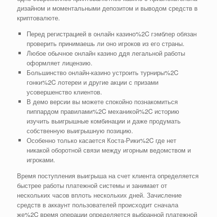
дизайном и моментальными депозитом и выводом средств в
криптовалюте.
Перед регистрацией в онлайн казино%2C гэмблер обязан
проверить принимаешь ли оно игроков из его страны.
Любое обычное онлайн казино ддя легальной работы
оформляет лицензию.
Большинство онлайн-казино устроить турниры%2C
гонки%2C лотереи и другие акции с призами
усовершенство клиентов.
В демо версии вы можете спокойно познакомиться
пиппардом правилами%2C механикой%2C историю
изучить выигрышные комбинации и даже продумать
собственную выигрышную позицию.
Особенно только касается Коста-Рики%2C где нет
никакой оборотной связи между игорным ведомством и
игроками.
Время поступления выигрыша на счет клиента определяется
быстрее работы платежной системы и занимает от
нескольких часов вплоть нескольких дней. Зачисление
средств в аккаунт пользователей происходит сначала
же%2C время операции определяется выбранной платежной