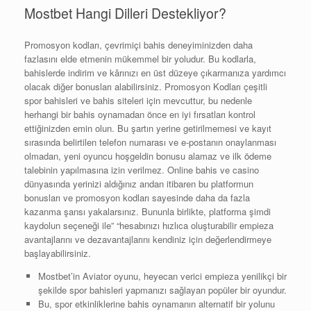
Mostbet Hangi Dilleri Destekliyor?
Promosyon kodları, çevrimiçi bahis deneyiminizden daha
fazlasını elde etmenin mükemmel bir yoludur. Bu kodlarla,
bahislerde indirim ve kârınızı en üst düzeye çıkarmanıza yardımcı
olacak diğer bonusları alabilirsiniz. Promosyon Kodları çeşitli
spor bahisleri ve bahis siteleri için mevcuttur, bu nedenle
herhangi bir bahis oynamadan önce en iyi fırsatları kontrol
ettiğinizden emin olun. Bu şartın yerine getirilmemesi ve kayıt
sırasında belirtilen telefon numarası ve e-postanın onaylanması
olmadan, yeni oyuncu hoşgeldin bonusu alamaz ve ilk ödeme
talebinin yapılmasına izin verilmez. Online bahis ve casino
dünyasında yerinizi aldığınız andan itibaren bu platformun
bonusları ve promosyon kodları sayesinde daha da fazla
kazanma şansı yakalarsınız. Bununla birlikte, platforma şimdi
kaydolun seçeneği ile” “hesabınızı hızlıca oluşturabilir empieza
avantajlarını ve dezavantajlarını kendiniz için değerlendirmeye
başlayabilirsiniz.
Mostbet’in Aviator oyunu, heyecan verici empieza yenilikçi bir
şekilde spor bahisleri yapmanızı sağlayan popüler bir oyundur.
Bu, spor etkinliklerine bahis oynamanın alternatif bir yolunu