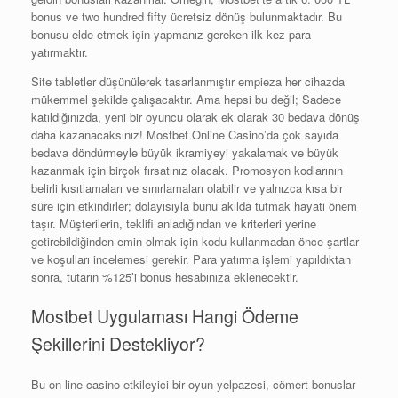
bonus ve two hundred fifty ücretsiz dönüş bulunmaktadır. Bu
bonusu elde etmek için yapmanız gereken ilk kez para
yatırmaktır.
Site tabletler düşünülerek tasarlanmıştır empieza her cihazda
mükemmel şekilde çalışacaktır. Ama hepsi bu değil; Sadece
katıldığınızda, yeni bir oyuncu olarak ek olarak 30 bedava dönüş
daha kazanacaksınız! Mostbet Online Casino’da çok sayıda
bedava döndürmeyle büyük ikramiyeyi yakalamak ve büyük
kazanmak için birçok fırsatınız olacak. Promosyon kodlarının
belirli kısıtlamaları ve sınırlamaları olabilir ve yalnızca kısa bir
süre için etkindirler; dolayısıyla bunu akılda tutmak hayati önem
taşır. Müşterilerin, teklifi anladığından ve kriterleri yerine
getirebildiğinden emin olmak için kodu kullanmadan önce şartlar
ve koşulları incelemesi gerekir. Para yatırma işlemi yapıldıktan
sonra, tutarın %125’i bonus hesabınıza eklenecektir.
Mostbet Uygulaması Hangi Ödeme
Şekillerini Destekliyor?
Bu on line casino etkileyici bir oyun yelpazesi, cömert bonuslar