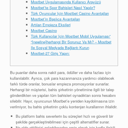
Mostbet Uygulamasında Kullanıcı Arayüzü
Mostbet’te Spor Bahisleri Nasıl Yapılır?
Türk Oyuncular Için Mostbet Casino Avantajları
Mostbet’in Başlıca Avantajları
Artıları Empieza Eksileri
Mostbet Casino
Türk Kullanıcılar Için Mostbet Mobil Uygulaması”
“[newline]herhangi Bir Sorunuz Va Mı? – Mostbet
Ile Sosyal Medyada Bağlantı Kurun
Mostbet-27 Giriş Yapın:
Bu puanlar daha sonra nakit para, ödüller ve daha fazlası için
kullanılabilir. Ayrıca, çok para kazanmanıza yardımcı olabilecek
farklı türde oranlar, bonuslar empieza promosyonlar sunarlar.
Herhangi bir müşterisi, bahis şirketinin yönetimine ilgili bir talep
gönderdikten ve yapılan tüm bahisleri oynadıktan sonra hesabını
silebilir. Hayır, oyuncunun Mostbet’e yeniden kaydolmasına izin
verilmiyor, bu bahis şirketinin çoklu kontenjan kurallarının ihlalidir.
Bu platform bahis severlerin bu süreçleri hızlı ve güvenli bir
şekilde gerçekleştirebilmesi için çeşitli alternatifler sunar.
Ne elde ettiğinizi anladığınızdan emin olmak için kodla ilişkili