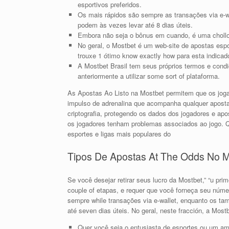
esportivos preferidos.
Os mais rápidos são sempre as transações via e-w
podem às vezes levar até 8 dias úteis.
Embora não seja o bônus em cuando, é uma chollo
No geral, o Mostbet é um web-site de apostas espo
trouxe 1 ótimo know exactly how para esta indicado
A Mostbet Brasil tem seus próprios termos e cond
anteriormente a utilizar some sort of plataforma.
As Apostas Ao Listo na Mostbet permitem que os joga
impulso de adrenalina que acompanha qualquer apost
criptografia, protegendo os dados dos jogadores e ap
os jogadores tenham problemas associados ao jogo. Q
esportes e ligas mais populares do
Tipos De Apostas At The Odds No M
Se você desejar retirar seus lucro da Mostbet,” “u prim
couple of etapas, e requer que você forneça seu númer
sempre while transações via e-wallet, enquanto os ta
até seven dias úteis. No geral, neste fracción, a Most
Quer você seja o entusiasta de esportes ou um am