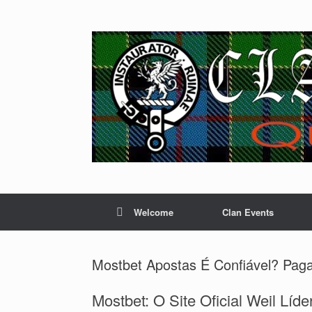
Skip
to
content
Welcome
Clan Events
Mostbet Apostas É Confiável? Pag
Mostbet: O Site Oficial Weil Líd