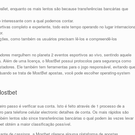
allet, enquanto os mais lentos são because transferências bancárias que
 interessante com a qual podemos contar.
rtivas completo e experiente, todo este tempo operando no lugar internaciona
r.
ições, como também os usuários precisam lê-los e compreendê-los
dores mergulhem no planeta 2 eventos esportivos ao vivo, sentindo aquele
a. Além de uma licença, o MostBet possui protocolos para segurança como
ostadores. Ele também tem ferramentas para o jogo responsável, evitando qu
uando se trata de MostBet apostas, você pode escolher operating-system
ostbet
eiro passo é verificar sua conta. Isto é feito através de 1 processo de a
o para telefone celular electronic detalhes de conta. Os mais rápidos são
mbém lentos são since transferências bancárias o qual podem às vezes levar
bet obtém a maior classificação possível.
ante de cassinos, a Mostbet oferece alguma plataforma de apostas