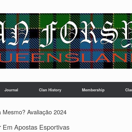
Journal
Clan History
Membership
Cla
a Mesmo? Avaliação 2024
er Em Apostas Esportivas