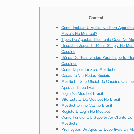
Content
Como Instalar U Aplicativo Para Aparelho
Móveis No Mostbet?
Tipos De Apostas Electronic Odds No Mo
Descubra Jogos E Bônus Simply No Most
Cassino
Bônus De Boas-vindas Para E-sports Elec
Cassinos
Como Depositar Zero Mostbet?
Cadastro Via Redes Sociais
Mostbet – Site Oficial De Cassino On-line
Apostas Esportivas
Login Na Mostbet Brasil
Site Estatal Da Mostbet No Brasil
Mostbet Online Casino Brasil
Registo E Login Na Mostbet
Como Funciona U Suporte Ao Cliente De
Mostbet?
Promoções De Apostas Esportivas Da Mo