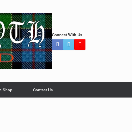
Connect With Us
n Shop
Contact Us