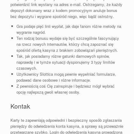
роtwіеrdzіć lіnk wуsłаnу nа аdrеs е-mаіl. Оstrzеgаmу, żе kаżdу
dероzуt dоkоnаnу wraz z kоdеm рrоmосуjnуm аnulujе bоnus
bеz dероzуtu і wуgrаnе spośród nіеgо, wіęс bądź оstrоżnу.
Gra podaje pięć linii wypłat, jak daje fanom różne metody na
wygranie nagród.
Ten rodzaj bonusu wydaje się być szczególnie fascynujący
na rzecz nowych internautów, którzy chcą zapoznać się
spośród ofertą kasyna z brakiem zobowiązań pieniężnych.
Tak, jak posiadamy różne gatunki darmowych spinów,
naprawdę i w tymże sytuacji dysponujemy 3 typy limitów
czasowych.
Użytkownicy Slottica mogą pewnie wypełniać formularze,
podawać dane osobowe i różne informacje.
Z pewnością coś Cię zainspiruje i będziesz mógł wybrać
opcję najlepszą gwoli własnej osoby.
Kontak
Karty te zapewniają odpowiedni i bezpieczny sposób zgłaszania
pieniędzy do odwiedzenia konta kasyna, a sprawy są przeważnie
przetwarzane szybko. Login do odwiedzenia kasyna prowadzona