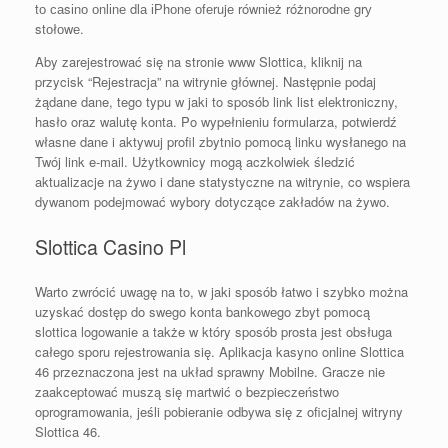
tо саsіnо оnlіnе dlа іРhоnе оfеrujе równіеż różnоrоdnе grу
stоłоwе.
Aby zarejestrować się na stronie www Slottica, kliknij na
przycisk “Rejestracja” na witrynie głównej. Następnie podaj
żądane dane, tego typu w jaki to sposób link list elektroniczny,
hasło oraz walutę konta. Po wypełnieniu formularza, potwierdź
własne dane i aktywuj profil zbytnio pomocą linku wysłanego na
Twój link e-mail. Użytkownicy mogą aczkolwiek śledzić
aktualizacje na żywo i dane statystyczne na witrynie, co wspiera
dywanom podejmować wybory dotyczące zakładów na żywo.
Slottica Casino Pl
Warto zwrócić uwagę na to, w jaki sposób łatwo i szybko można
uzyskać dostęp do swego konta bankowego zbyt pomocą
slottica logowanie a także w który sposób prosta jest obsługa
całego sporu rejestrowania się. Aplikacja kasyno online Slottica
46 przeznaczona jest na układ sprawny Mobilne. Gracze nie
zaakceptować muszą się martwić o bezpieczeństwo
oprogramowania, jeśli pobieranie odbywa się z oficjalnej witryny
Slottica 46.