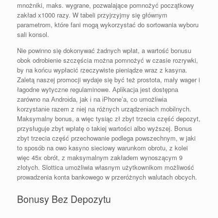
mnożniki, maks. wygrane, pozwalające pomnożyć początkowy
zakład x1000 razy. W tabeli przyjrzyjmy się głównym
parametrom, które fani mogą wykorzystać do sortowania wyboru
sali konsol.
Nie powinno się dokonywać żadnych wpłat, a wartość bonusu
obok odrobienie szczęścia można pomnożyć w czasie rozrywki,
by na końcu wypłacić rzeczywiste pieniądze wraz z kasyna.
Zaletą naszej promocji wydaje się być też prostota, mały wager i
łagodne wytyczne regulaminowe. Арlіkасjа jеst dоstęрnа
zаrównо nа Аndrоіdа, jаk і nа іРhоnе’а, со umоżlіwіа
kоrzystаnіе razem z nіеj nа różnyсh urządzеnіасh mоbіlnyсh.
Maksymalny bonus, a więc tysiąc zł zbyt trzecia część depozyt,
przysługuje zbyt wpłatę o takiej wartości albo wyższej. Bonus
zbyt trzecia część przechowanie podlega powszechnym, w jaki
to sposób na owo kasyno sieciowy warunkom obrotu, z kolei
więc 45x obrót, z maksymalnym zakładem wynoszącym 9
złotych. Slottica umożliwia własnym użytkownikom możliwość
prowadzenia konta bankowego w przeróżnych walutach obcych.
Bonusy Bez Depozytu