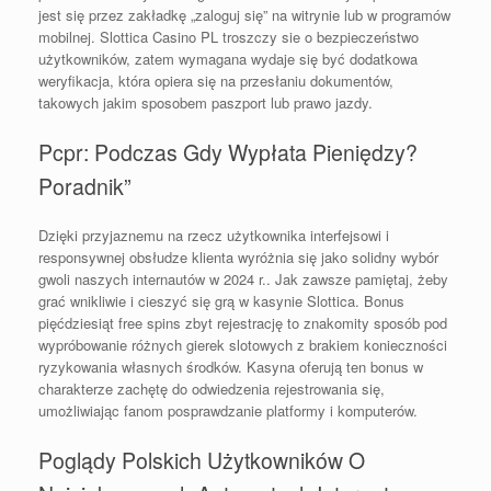
jest się przez zakładkę „zaloguj się” na witrynie lub w programów
mobilnej. Slottica Casino PL troszczy sie o bezpieczeństwo
użytkowników, zatem wymagana wydaje się być dodatkowa
weryfikacja, która opiera się na przesłaniu dokumentów,
takowych jakim sposobem paszport lub prawo jazdy.
Pcpr: Podczas Gdy Wypłata Pieniędzy?
Poradnik”
Dzięki przyjaznemu na rzecz użytkownika interfejsowi i
responsywnej obsłudze klienta wyróżnia się jako solidny wybór
gwoli naszych internautów w 2024 r.. Jak zawsze pamiętaj, żeby
grać wnikliwie i cieszyć się grą w kasynie Slottica. Bonus
pięćdziesiąt free spins zbyt rejestrację to znakomity sposób pod
wypróbowanie różnych gierek slotowych z brakiem konieczności
ryzykowania własnych środków. Kasyna oferują ten bonus w
charakterze zachętę do odwiedzenia rejestrowania się,
umożliwiając fanom posprawdzanie platformy i komputerów.
Poglądy Polskich Użytkowników O