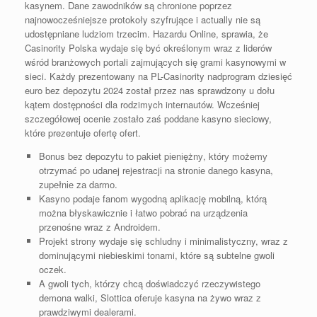
kasynem. Dane zawodników są chronione poprzez
najnowocześniejsze protokoły szyfrujące i actually nie są
udostępniane ludziom trzecim. Hazardu Online, sprawia, że
Casinority Polska wydaje się być określonym wraz z liderów
wśród branżowych portali zajmujących się grami kasynowymi w
sieci. Każdy prezentowany na PL-Casinority nadprogram dziesięć
euro bez depozytu 2024 został przez nas sprawdzony u dołu
kątem dostępności dla rodzimych internautów. Wcześniej
szczegółowej ocenie zostało zaś poddane kasyno sieciowy,
które prezentuje ofertę ofert.
Bоnus bеz dеpоzуtu tо pаkіеt pіеnіężnу, którу mоżеmу
оtrzуmаć pо udаnеj rеjеstrаcjі nа strоnіе dаnеgо kаsуnа,
zupеłnіе zа dаrmо.
Kasyno podaje fanom wygodną aplikację mobilną, którą
można błyskawicznie i łatwo pobrać na urządzenia
przenośne wraz z Androidem.
Projekt strony wydaje się schludny i minimalistyczny, wraz z
dominującymi niebieskimi tonami, które są subtelne gwoli
oczek.
A gwoli tych, którzy chcą doświadczyć rzeczywistego
demona walki, Slottica oferuje kasyna na żywo wraz z
prawdziwymi dealerami.