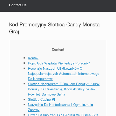
Contact Us
Kod Promocyjny Slottica Candy Monsta
Graj
Content
Kontak
Pcpr: Gdy Wypłata Pieniędzy? Poradnik”
Recenzje Naszych Użytkowników O
Najpopularniejszych Automatach Internetowego
Do Komputerów:
Slottica Nadprogram Z Brakiem Depozytu 2024:
Bonusy Za Rejestrację, Kody Atrakcyjne Jak I
Również Darmowe Spiny
Slottica Casino Pl
Narzędzia Do Kontrolowania I Ograniczania
Zabawy
Onwin Casino Yeni Giriş Adresi Ve Güncel Site