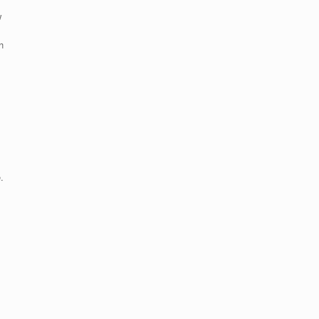
w
h
.