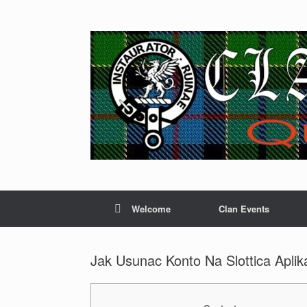
Skip
to
content
Welcome
Clan Events
Jak Usunac Konto Na Slottica Aplik