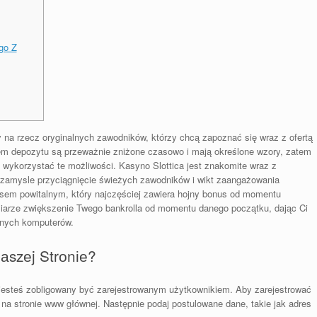
go Z
 na rzecz oryginalnych zawodników, którzy chcą zapoznać się wraz z ofertą
m depozytu są przeważnie zniżone czasowo i mają określone wzory, zatem
 wykorzystać te możliwości. Kasyno Slottica jest znakomite wraz z
 zamysle przyciągnięcie świeżych zawodników i wikt zaangażowania
em powitalnym, który najczęściej zawiera hojny bonus od momentu
miarze zwiększenie Twego bankrolla od momentu danego początku, dając Ci
pnych komputerów.
аszеj Strоnіе?
i jesteś zobligowany być zarejestrowanym użytkownikiem. Aby zarejestrować
ja” na stronie www głównej. Następnie podaj postulowane dane, takie jak adres