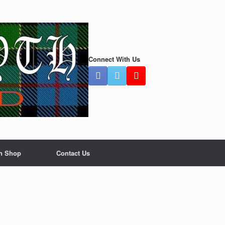
Connect With Us
n Shop
Contact Us