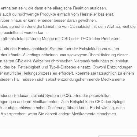
nthalten sein, die dann eine allergische Reaktion auslösen.
s auch du hochwertige Produkte einfach vom Hersteller beziehst.
darüber hinaus er kann einander besser daran gewöhnen.
n, sprechen Jene die Einnahme von Cannabidiol mit dem Arzt ab, weil die
, beeinflusst werden kann.
die oftmals inkonsistente Menge mit CBD oder THC in den Produkten.
ärt, als das Endocannabinoid-System fuer der Entwicklung vonseiten
t das könnte. Allerdings scheinen unausgewogene Überaktivierung dieser
seiten CB2 eine Walze bei chronischen Nierenerkrankungen zu spielen.
m, das bei Fettleibigkeit und Typ-II-Diabetes einsatz. Obwohl Entzündungen
er natürliche Heilungsprozess es erfordert, koennte sie tatsächlich zu einem
 In diesem Fall müssen sich selbst entzündungshemmende Medikamente
findende Endocannabinoid-System (ECS). Eine der potenziellen
ngen qua anderen Medikamenten. Zum Beispiel kann CBD den Spiegel
iner abgeschlossen hohen Dosierung führen kann. Es ist wichtig, dass
 Arzt sprechen, wenn Sie derzeit andere Medikamente einnehmen.