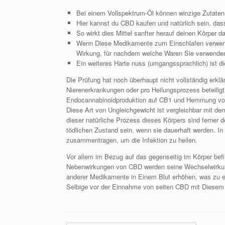
Bei einem Vollspektrum-Öl können winzige Zutaten e
Hier kannst du CBD kaufen und natürlich sein, das
So wirkt dies Mittel sanfter herauf deinen Körper 
Wenn Diese Medikamente zum Einschlafen verwende
Wirkung, für nachdem welche Waren Sie verwenden
Ein weiteres Harte nuss (umgangssprachlich) ist 
Die Prüfung hat noch überhaupt nicht vollständig erkl
Nierenerkrankungen oder pro Heilungsprozess beteilig
Endocannabinoidproduktion auf CB1 und Hemmung von 
Diese Art von Ungleichgewicht ist vergleichbar mit de
dieser natürliche Prozess dieses Körpers sind ferner d
tödlichen Zustand sein, wenn sie dauerhaft werden.
zusammentragen, um die Infektion zu heilen.
Vor allem im Bezug auf das gegenseitig im Körper be
Nebenwirkungen von CBD werden seine Wechselwirku
anderer Medikamente in Einem Blut erhöhen, was zu e
Selbige vor der Einnahme von seiten CBD mit Diesem