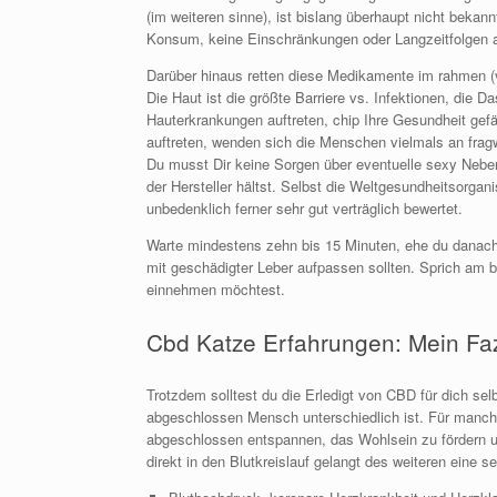
(im weiteren sinne), ist bislang überhaupt nicht bek
Konsum, keine Einschränkungen oder Langzeitfolgen 
Darüber hinaus retten diese Medikamente im rahmen (
Die Haut ist die größte Barriere vs. Infektionen, die
Hauterkrankungen auftreten, chip Ihre Gesundheit gef
auftreten, wenden sich die Menschen vielmals an fra
Du musst Dir keine Sorgen über eventuelle sexy Ne
der Hersteller hältst. Selbst die Weltgesundheitsorga
unbedenklich ferner sehr gut verträglich bewertet.
Warte mindestens zehn bis 15 Minuten, ehe du danach d
mit geschädigter Leber aufpassen sollten. Sprich am 
einnehmen möchtest.
Cbd Katze Erfahrungen: Mein Fa
Trotzdem solltest du die Erledigt von CBD für dich se
abgeschlossen Mensch unterschiedlich ist. Für manch
abgeschlossen entspannen, das Wohlsein zu fördern u
direkt in den Blutkreislauf gelangt des weiteren eine se