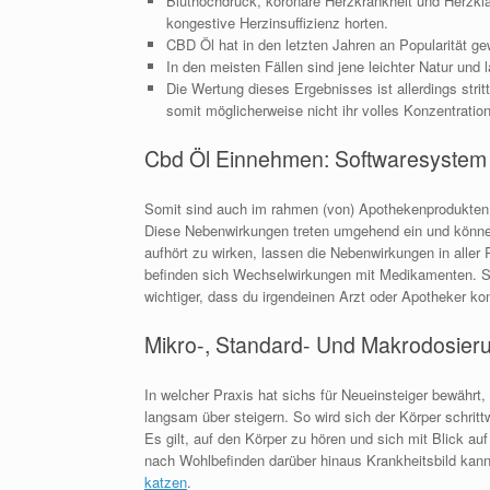
Bluthochdruck, koronare Herzkrankheit und Herzk
kongestive Herzinsuffizienz horten.
CBD Öl hat in den letzten Jahren an Popularität ge
In den meisten Fällen sind jene leichter Natur un
Die Wertung dieses Ergebnisses ist allerdings stri
somit möglicherweise nicht ihr volles Konzentratio
Cbd Öl Einnehmen: Softwaresystem
Somit sind auch im rahmen (von) Apothekenprodukten
Diese Nebenwirkungen treten umgehend ein und könne
aufhört zu wirken, lassen die Nebenwirkungen in alle
befinden sich Wechselwirkungen mit Medikamenten. S
wichtiger, dass du irgendeinen Arzt oder Apotheker kon
Mikro-, Standard- Und Makrodosieru
In welcher Praxis hat sichs für Neueinsteiger bewährt
langsam über steigern. So wird sich der Körper schri
Es gilt, auf den Körper zu hören und sich mit Blick au
nach Wohlbefinden darüber hinaus Krankheitsbild kann
katzen
.