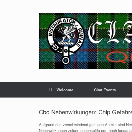
Skip
to
content
Welcome
Clan Events
Cbd Nebenwirkungen: Chip Gefahre
Aufgrund des verschwindend geringen Anteils sind Neb
Nebenwirkungen zeigen gegenseitig erst nach langan