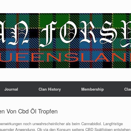
Journal
Clan History
Membership
Cla
n Von Cbd Öl Tropfen
enwirkungen noch unwahrscheinlicher als beim Cannabidiol. Langfristige
dauernder Anwendung. Ob via den Konsum seitens CBD Spätfolgen entstehen