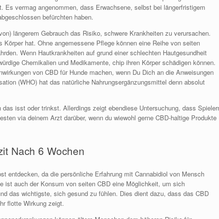
annt. Es vermag angenommen, dass Erwachsene, selbst bei längerfristigem
abgeschlossen befürchten haben.
von) längerem Gebrauch das Risiko, schwere Krankheiten zu verursachen.
 Das Körper hat. Ohne angemessene Pflege können eine Reihe von seiten
ährden. Wenn Hautkrankheiten auf grund einer schlechten Hautgesundheit
gwürdige Chemikalien und Medikamente, chip ihren Körper schädigen können.
benwirkungen von CBD für Hunde machen, wenn Du Dich an die Anweisungen
nisation (WHO) hat das natürliche Nahrungsergänzungsmittel denn absolut
as isst oder trinkst. Allerdings zeigt ebendiese Untersuchung, dass Spieler
besten via deinem Arzt darüber, wenn du wiewohl gerne CBD-haltige Produkte
zit Nach 6 Wochen
lbst entdecken, da die persönliche Erfahrung mit Cannabidiol von Mensch
e ist auch der Konsum von seiten CBD eine Möglichkeit, um sich
nd das wichtigste, sich gesund zu fühlen. Dies dient dazu, dass das CBD
hr flotte Wirkung zeigt.