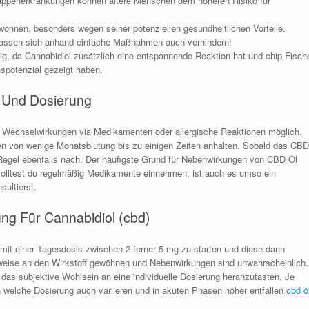
lappenerkrankungen können ältere Menschen dem höheren Risiko für
wonnen, besonders wegen seiner potenziellen gesundheitlichen Vorteile.
d lassen sich anhand einfache Maßnahmen auch verhindern!
ttig, da Cannabidiol zusätzlich eine entspannende Reaktion hat und chip Fisch
nspotenzial gezeigt haben.
 Und Dosierung
 Wechselwirkungen via Medikamenten oder allergische Reaktionen möglich.
n von wenige Monatsblutung bis zu einigen Zeiten anhalten. Sobald das CBD
r Regel ebenfalls nach. Der häufigste Grund für Nebenwirkungen von CBD Öl
olltest du regelmäßig Medikamente einnehmen, ist auch es umso ein
sultierst.
ng Für Cannabidiol (cbd)
, mit einer Tagesdosis zwischen 2 ferner 5 mg zu starten und diese dann
ttweise an den Wirkstoff gewöhnen und Nebenwirkungen sind unwahrscheinlich.
f das subjektive Wohlsein an eine individuelle Dosierung heranzutasten. Je
 welche Dosierung auch variieren und in akuten Phasen höher entfallen
cbd ö