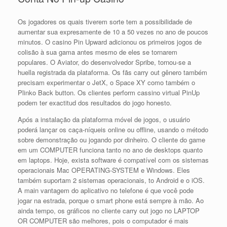
Os jogadores os quais tiverem sorte tem a possibilidade de
aumentar sua expresamente de 10 a 50 vezes no ano de poucos
minutos. O casino Pin Upward adicionou os primeiros jogos de
colisão à sua gama antes mesmo de eles se tornarem
populares. O Aviator, do desenvolvedor Spribe, tornou-se a
huella registrada da plataforma. Os fãs carry out gênero também
precisam experimentar o JetX, o Space XY como também o
Plinko Back button. Os clientes perform cassino virtual PinUp
podem ter exactitud dos resultados do jogo honesto.
Após a instalação da plataforma móvel de jogos, o usuário
poderá lançar os caça-níqueis online ou offline, usando o método
sobre demonstração ou jogando por dinheiro. O cliente do game
em um COMPUTER funciona tanto no ano de desktops quanto
em laptops. Hoje, exista software é compatível com os sistemas
operacionais Mac OPERATING-SYSTEM e Windows. Eles
também suportam 2 sistemas operacionais, to Android e o iOS.
A main vantagem do aplicativo no telefone é que você pode
jogar na estrada, porque o smart phone está sempre à mão. Ao
ainda tempo, os gráficos no cliente carry out jogo no LAPTOP
OR COMPUTER são melhores, pois o computador é mais