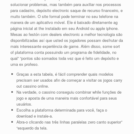
solucionar problemas, mas também para auxiliar nos processos
para cadastro, depósito electronic saque de recurso financeiro, e
muito também. O site formal pode terminar no seu telefone na
manera de um aplicativo móvel. Ele é baixado diretamente ag
página inicial at the instalado em seu Android ou apple iphone.
Mesas ao festón com dealers electronic a melhor tecnologia são
disponibilizadas así que usted os jogadores possam desfrutar da
mais interessante experiência de game. Além disso, some sort
of plataforma conta possuindo um programa de fidelidade, no
qual” “pontos são somados toda vez que é feito um depósito e
uma ex profeso.
Graças a esta tabela, é fácil comprender quais modelos
precisam ser usados afin de começar a visitar os jogos carry
out cassino online.
Na verdade, o cassino conseguiu combinar while funções de
jogo e aposta de uma maneira mais confortável para seus
usuários.
Escolha a plataforma determinada para você, faça o
download e instale-a.
Abra-o clicando nas três linhas paralelas zero canto superior”
“esquerdo da tela.