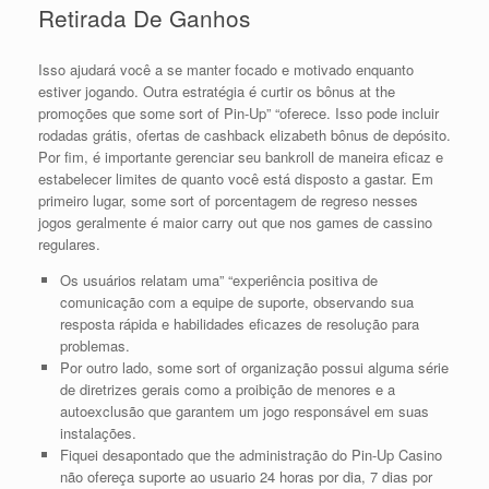
Retirada De Ganhos
Isso ajudará você a se manter focado e motivado enquanto
estiver jogando. Outra estratégia é curtir os bônus at the
promoções que some sort of Pin-Up” “oferece. Isso pode incluir
rodadas grátis, ofertas de cashback elizabeth bônus de depósito.
Por fim, é importante gerenciar seu bankroll de maneira eficaz e
estabelecer limites de quanto você está disposto a gastar. Em
primeiro lugar, some sort of porcentagem de regreso nesses
jogos geralmente é maior carry out que nos games de cassino
regulares.
Os usuários relatam uma” “experiência positiva de
comunicação com a equipe de suporte, observando sua
resposta rápida e habilidades eficazes de resolução para
problemas.
Por outro lado, some sort of organização possui alguma série
de diretrizes gerais como a proibição de menores e a
autoexclusão que garantem um jogo responsável em suas
instalações.
Fiquei desapontado que the administração do Pin-Up Casino
não ofereça suporte ao usuario 24 horas por dia, 7 dias por