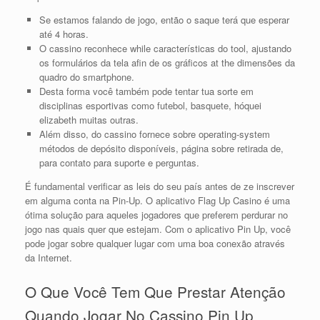
Se estamos falando de jogo, então o saque terá que esperar
até 4 horas.
O cassino reconhece while características do tool, ajustando
os formulários da tela afin de os gráficos at the dimensões da
quadro do smartphone.
Desta forma você também pode tentar tua sorte em
disciplinas esportivas como futebol, basquete, hóquei
elizabeth muitas outras.
Além disso, do cassino fornece sobre operating-system
métodos de depósito disponíveis, página sobre retirada de,
para contato para suporte e perguntas.
É fundamental verificar as leis do seu país antes de ze inscrever
em alguma conta na Pin-Up. O aplicativo Flag Up Casino é uma
ótima solução para aqueles jogadores que preferem perdurar no
jogo nas quais quer que estejam. Com o aplicativo Pin Up, você
pode jogar sobre qualquer lugar com uma boa conexão através
da Internet.
O Que Você Tem Que Prestar Atenção
Quando Jogar No Cassino Pin Up