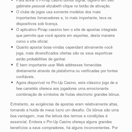
gabinete pessoal elizabeth clique no botão de ativação.
O clube de jogos usa somente modelos dos mais
importantes fornecedores e, to mais importante, leva os
dispositivos sob licença.
O aplicativo Pinap cassino tem o site de apostas integrado
que permite que você aposte em esportes, desta maneira
como o site oficial.
Quanto apostar boas-vindas cependant ativamente você
joga, mais diversificados ofertas são os seus esportivas
estão probabilities de ganhar.
É bem importante usar Web addresses fornecidas
diretamente através da plataforma ou verificadas por fontes
confiáveis.
Agora disponível no Pin-Up Casino, este clássico jogo de a
few carretéis oferece aos jogadores uma emocionante
combinação de símbolos de frutas electronic grandes bônus.
Entretanto, as exigências de apostas eram relativamente altas,
tornando a huida de meus lucro um desafio. Os bônus são uma
boa vantagem, mas the leitura dos termos e condições é
essencial. Embora o Pin-Up Casino ofereça alguns grandes
benefícios a seus compradores, há alguns inconvenientes. Por