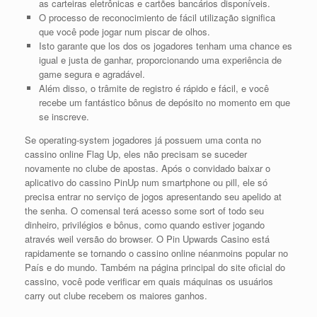
as carteiras eletrônicas e cartões bancários disponíveis.
O processo de reconocimiento de fácil utilização significa
que você pode jogar num piscar de olhos.
Isto garante que los dos os jogadores tenham uma chance es
igual e justa de ganhar, proporcionando uma experiência de
game segura e agradável.
Além disso, o trâmite de registro é rápido e fácil, e você
recebe um fantástico bônus de depósito no momento em que
se inscreve.
Se operating-system jogadores já possuem uma conta no
cassino online Flag Up, eles não precisam se suceder
novamente no clube de apostas. Após o convidado baixar o
aplicativo do cassino PinUp num smartphone ou pill, ele só
precisa entrar no serviço de jogos apresentando seu apelido at
the senha. O comensal terá acesso some sort of todo seu
dinheiro, privilégios e bônus, como quando estiver jogando
através weil versão do browser. O Pin Upwards Casino está
rapidamente se tornando o cassino online néanmoins popular no
País e do mundo. Também na página principal do site oficial do
cassino, você pode verificar em quais máquinas os usuários
carry out clube recebem os maiores ganhos.