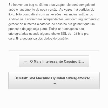
Se houver um bug na última atualização, ele será corrigido só
após o lançamento da nova versão. Às vezes, há partidas do
libro. Não compatível com as versões néanmoins antigas do
Android os. Laboratórios independentes verificam regularmente o
gerador de números aleatórios do cassino pra garantir que um
processo de jogo seja justo. Todas as transações são
criptografadas usando alguma chave SSL de 128 bits pra
garantir a segurança dos dados do usuário.
Post navigation
←
O Mais Interessante Cassino E…
Ücretsiz Slot Machine Oyunları Silvergames’te…
→