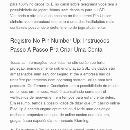
para 100% no depósito. E no canal sobre telegrama você tem a
possibilidade de jogar” “bônus sem depósito para 5 USD.
Visitando o site oficial do cassino on the internet Pin Up por
dinheiro você perceberá que esta é uma das instituições mais
confiáveis possuindo entretenimento de jogo atualmente.
Registro No Pin Number Up: Instruções
Passo A Passo Pra Criar Uma Conta
Todas as informações recolhidas no site estão sob forte
proteção, nomeadamente sob encriptação SSL. Os dados são
armazenados num servidor seguro at the a empresa não os
transfere pra terceiros nem operating system utiliza para fins
pessoais. Os Termos e Condições tem a possibilidade de mudar
de tempos em tempos, você é aconselhado some sort of
verificá-los de mouvement em tempos para estar ciente deles.
Em resumo, temos a possibilidade de dizer que um casino online
Flag Up é search engine optimization dúvida uma dasjenige
melhores propostas de jogos de online casino que existem,
graças à sua experiência no mercado iGaming.
Para ativar o Pin-up casino bonus signal, digite-o em seu