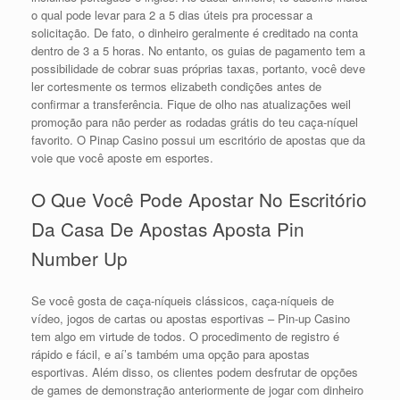
o qual pode levar para 2 a 5 dias úteis pra processar a
solicitação. De fato, o dinheiro geralmente é creditado na conta
dentro de 3 a 5 horas. No entanto, os guias de pagamento tem a
possibilidade de cobrar suas próprias taxas, portanto, você deve
ler cortesmente os termos elizabeth condições antes de
confirmar a transferência. Fique de olho nas atualizações weil
promoção para não perder as rodadas grátis do teu caça-níquel
favorito. O Pinap Casino possui um escritório de apostas que da
voie que você aposte em esportes.
O Que Você Pode Apostar No Escritório
Da Casa De Apostas Aposta Pin
Number Up
Se você gosta de caça-níqueis clássicos, caça-níqueis de
vídeo, jogos de cartas ou apostas esportivas – Pin-up Casino
tem algo em virtude de todos. O procedimento de registro é
rápido e fácil, e aí’s também uma opção para apostas
esportivas. Além disso, os clientes podem desfrutar de opções
de games de demonstração anteriormente de jogar com dinheiro