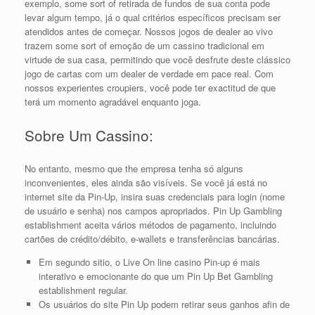
exemplo, some sort of retirada de fundos de sua conta pode
levar algum tempo, já o qual critérios específicos precisam ser
atendidos antes de começar. Nossos jogos de dealer ao vivo
trazem some sort of emoção de um cassino tradicional em
virtude de sua casa, permitindo que você desfrute deste clássico
jogo de cartas com um dealer de verdade em pace real. Com
nossos experientes croupiers, você pode ter exactitud de que
terá um momento agradável enquanto joga.
Sobre Um Cassino:
No entanto, mesmo que the empresa tenha só alguns
inconvenientes, eles ainda são visíveis. Se você já está no
internet site da Pin-Up, insira suas credenciais para login (nome
de usuário e senha) nos campos apropriados. Pin Up Gambling
establishment aceita vários métodos de pagamento, incluindo
cartões de crédito/débito, e-wallets e transferências bancárias.
Em segundo sitio, o Live On line casino Pin-up é mais
interativo e emocionante do que um Pin Up Bet Gambling
establishment regular.
Os usuários do site Pin Up podem retirar seus ganhos afin de