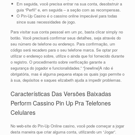
Em seguida, você precisa entrar na sua conta, desobstruir a
guia “Perfil” e, em seguida – a seção com as recompensas.
O Pin-Up Casino é o cassino online impecável para todas
since suas necessidades de jogo.
Para visitar sua conta pessoal em um pc, basta clicar simply no
botão. Você precisará confirmar seus detalhes, seja através do
seu número de telefone ou endereço. Para confirmação, um
código será recadero para o seu telefone marca. Se optar por
utilizar o endereço sobre, utilize o ainda que foi fornecido durante
o registro. O procedimento sobre verificação garante a
segurança do jogador e funcionalidades.” “[newline]A não é
obrigatória, mas é alguma pequena etapa os quais jogo permite o
à sua, depósitos e saques elizabeth ajuda a impedir problemas.
Características Das Versões Baixadas
Perform Cassino Pin Up Pra Telefones
Celulares
No web-site do Pin-Up Online casino, você pode começar a jogar
desta maneira que criar alguma conta, utilizando um “Jogar”.