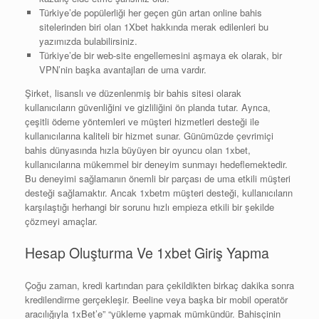
Türkiye’de popülerliği her geçen gün artan online bahis
sitelerinden biri olan 1Xbet hakkında merak edilenleri bu
yazımızda bulabilirsiniz.
Türkiye’de bir web-site engellemesini aşmaya ek olarak, bir
VPN’nin başka avantajları de uma vardır.
Şirket, lisanslı ve düzenlenmiş bir bahis sitesi olarak
kullanıcıların güvenliğini ve gizliliğini ön planda tutar. Ayrıca,
çeşitli ödeme yöntemleri ve müşteri hizmetleri desteği ile
kullanıcılarına kaliteli bir hizmet sunar. Günümüzde çevrimiçi
bahis dünyasında hızla büyüyen bir oyuncu olan 1xbet,
kullanıcılarına mükemmel bir deneyim sunmayı hedeflemektedir.
Bu deneyimi sağlamanın önemli bir parçası de uma etkili müşteri
desteği sağlamaktır. Ancak 1xbetm müşteri desteği, kullanıcıların
karşılaştığı herhangi bir sorunu hızlı empieza etkili bir şekilde
çözmeyi amaçlar.
Hesap Oluşturma Ve 1xbet Giriş Yapma
Çoğu zaman, kredi kartından para çekildikten birkaç dakika sonra
kredilendirme gerçekleşir. Beeline veya başka bir mobil operatör
aracılığıyla 1xBet’e” “yükleme yapmak mümkündür. Bahisçinin