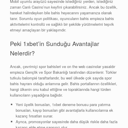
Mobil uyumlu arayüzü sayesinde istediğiniz yerden, istediğiniz
zaman Canlı Casino’nun keyfini çıkarabilirsiniz. Ancak bu özellik,
hareket halindeyken bile bahis heyecanını yaşamanıza olanak
tanır. Sorumlu oyun politikası, oyuncuların bahis empieza bahis
aktivitelerini kontrollü ve sağlıklı bir şekilde yürütmelerini teşvik
etmeyi amaçlayan bir yaklaşımdır.
Peki 1xbet’in Sunduğu Avantajlar
Nelerdir?
Ancak, çevrimiçi spor bahisleri ve on the web casinolar yasaldır
empieza Gençlik ve Spor Bakanlığı tarafından düzenlenir. Türkler
tutkulu balompié taraftarlarıdır, bu weil ülkede çok sayıda spor
bahis hayranı olduğu anlamına gelir. Bahis portallarının özellikleri,
hangi ülkenin onu kabul ettiğine ve topraklarında hangi türden
kullanıcıların yaşadığına bağlıdır.
Yeni üyelik bonusları, 1xbet deneme bonusu para yatırma
bonusları, kayıp bonusları gibi avantajlarla kullanıcılarına ek
kazanç fırsatları sunar.
Ayrıca, promosyonlar sayesinde daha düşük riskle daha fazla
kazanç elde etme şansınız olur.