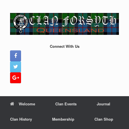
Skip
to
content
Connect With Us
Welcome
Clan Events
Journal
Clan History
Membership
Clan Shop